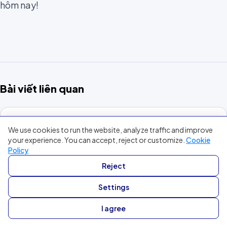
hôm nay!
Bài viết liên quan
VOICE OF CUSTOMER
We use cookies to run the website, analyze traffic and improve
Khảo sát CX đã chết. Agent mới là nguồn Voice
your experience. You can accept, reject or customize.
Cookie
of Customer thật.
Policy
Reject
VOICE OF CUSTOMER
Settings
Voice of the Customer (VoC): Khi doanh
I agree
nghiệp lắng nghe khách hàng