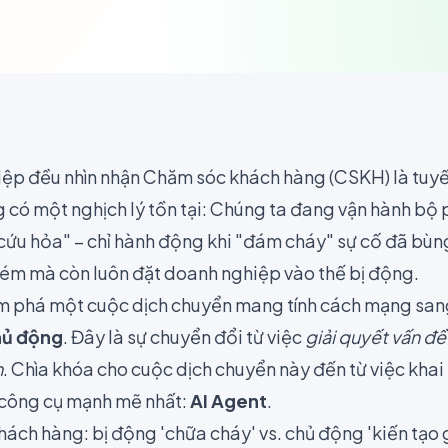
ệp đều nhìn nhận Chăm sóc khách hàng (CSKH) là tuyế
 có một nghịch lý tồn tại: Chúng ta đang vận hành bộ
cứu hỏa" – chỉ hành động khi "đám cháy" sự cố đã bùng
kém mà còn luôn đặt doanh nghiệp vào thế bị động.
ám phá một cuộc dịch chuyển mang tính cách mạng san
hủ động
. Đây là sự chuyển đổi từ việc
giải quyết vấn đề
m
. Chìa khóa cho cuộc dịch chuyển này đến từ việc kha
g công cụ mạnh mẽ nhất:
AI Agent
.
ách hàng: bị động 'chữa cháy' vs. chủ động 'kiến tạo gi