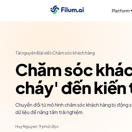
Platform
Tài nguyên
›
Bài viết
›
Chăm sóc khách hàng
Chăm sóc khác
cháy' đến kiến 
Chuyển đổi từ mô hình chăm sóc khách hàng bị động s
dữ liệu để nâng tầm trải nghiệm.
Huy Nguyen
·
9
phút đọc