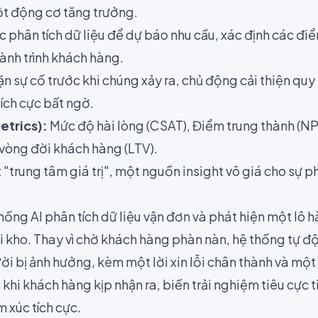
ột động cơ tăng trưởng.
c phân tích dữ liệu để dự báo nhu cầu, xác định các đi
ành trình khách hàng.
 sự cố trước khi chúng xảy ra, chủ động cải thiện quy 
ích cực bất ngờ.
etrics):
Mức độ hài lòng (CSAT), Điểm trung thành (NPS
 vòng đời khách hàng (LTV).
"trung tâm giá trị", một nguồn insight vô giá cho sự p
ống AI phân tích dữ liệu vận đơn và phát hiện một lô 
ại kho. Thay vì chờ khách hàng phàn nàn, hệ thống tự 
i bị ảnh hưởng, kèm một lời xin lỗi chân thành và một
 khi khách hàng kịp nhận ra, biến trải nghiệm tiêu cực 
xúc tích cực.