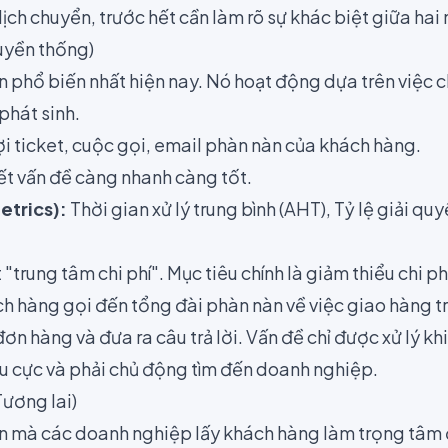
ịch chuyển, trước hết cần làm rõ sự khác biệt giữa hai 
ruyền thống)
ận phổ biến nhất hiện nay. Nó hoạt động dựa trên việc 
 phát sinh.
i ticket, cuộc gọi, email phàn nàn của khách hàng.
ết vấn đề càng nhanh càng tốt.
etrics):
Thời gian xử lý trung bình (AHT), Tỷ lệ giải quy
"trung tâm chi phí". Mục tiêu chính là giảm thiểu chi ph
 hàng gọi đến tổng đài phàn nàn về việc giao hàng trễ
 đơn hàng và đưa ra câu trả lời. Vấn đề chỉ được xử lý k
êu cực và phải chủ động tìm đến doanh nghiệp.
Tương lai)
ận mà các doanh nghiệp lấy khách hàng làm trọng tâm