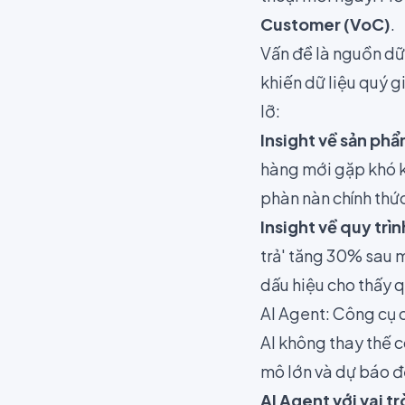
Customer (VoC)
.
Vấn đề là nguồn dữ l
khiến dữ liệu quý 
lỡ:
Insight về sản phẩ
hàng mới gặp khó kh
phàn nàn chính thức
Insight về quy trìn
trả' tăng 30% sau m
dấu hiệu cho thấy q
AI Agent: Công cụ 
AI không thay thế 
mô lớn và dự báo 
AI Agent với vai t