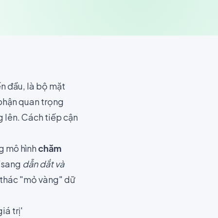
n đầu, là bộ mặt
 phận quan trọng
 lên. Cách tiếp cận
g mô hình
chăm
sang
dẫn dắt và
i thác "mỏ vàng" dữ
á trị'