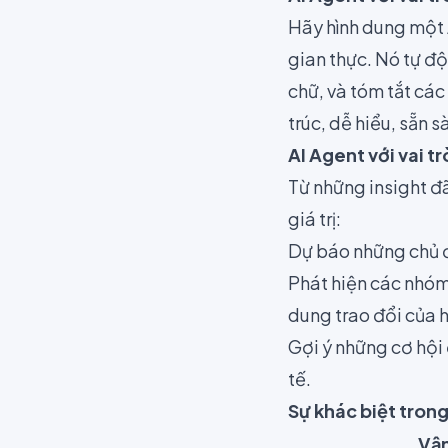
Hãy hình dung một A
gian thực. Nó tự độ
chữ, và tóm tắt các
trúc, dễ hiểu, sẵn s
AI Agent với vai t
Từ những insight đã
giá trị:
Dự báo những chủ đ
Phát hiện các nhóm
dung trao đổi của 
Gợi ý những cơ hội 
tế.
Sự khác biệt trong
Vận