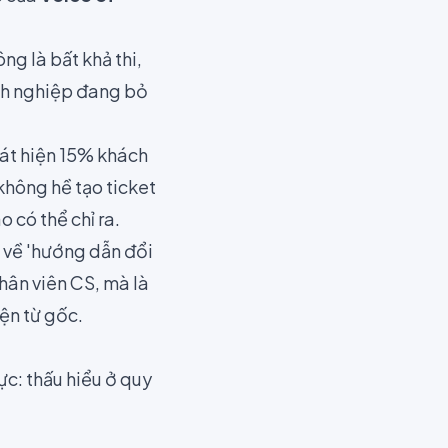
ông là bất khả thi,
anh nghiệp đang bỏ
hát hiện 15% khách
không hề tạo ticket
 có thể chỉ ra.
 về 'hướng dẫn đổi
hân viên CS, mà là
iện từ gốc.
c: thấu hiểu ở quy