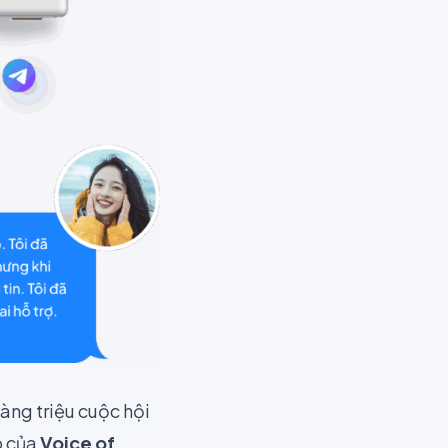
àng triệu cuộc hội
p của
Voice of