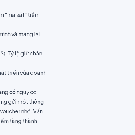
ểm "ma sát" tiềm
trình và mang lại
), Tỷ lệ giữ chân
hát triển của doanh
hàng có nguy cơ
động gửi một thông
 voucher nhỏ. Vấn
tiềm tàng thành