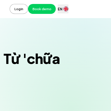
EN
Login
Book demo
 Từ 'chữa