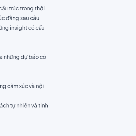
cấu trúc trong thời
xúc đằng sau câu
hững insight có cấu
 ra những dự báo có
ong cảm xúc và nội
ch tự nhiên và tinh