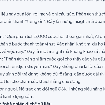
iệu này quá lớn, rời rạc và phi cấu trúc. Phân tích thủ c
giá biến thành "tiếng ồn". Đây là những insight mà do
m:
"Qua phân tích 5,000 cuộc hội thoại gần nhất, AI p
ăn ở bước thanh toán vì nút 'Xác nhận' khó tìm, dù họ 
 về việc này." Đây là một insight mà không khảo sát nào
h:
"Phân tích bản ghi âm cuộc gọi cho thấy các yêu cầu
ỗi chiến dịch khuyến mãi." Đây không phải là lỗi của n
uy trình đổi trả đang không đủ rõ ràng, cần được cải th
cốt lõi cho chăm sóc khách hàng chủ động
con người. Nó trao cho đội ngũ CSKH những siêu năng lự
để hành động sớm.
rò "nhà phiên dịch" dữ liệu