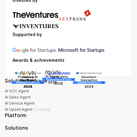
Invested by
Supported by
Awards & achievements
AI Talent
Promising AI
Impact
Excellent
Top 10 QVIC
Solution Package
AI Awards
Innovation
Business
Innovation
Qualcomm Vietnam
2025
Shinhan Innoboost
AI Awards
Shinhan Innoboost
2025
2024
2025
2024
AI VOC Agent
AI Sales Agent
AI Service Agent
AI Upsell Agent
(
Coming
)
Platform
Solutions