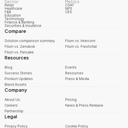
Sector
Metrics
Retail
CSAT
Healthcare
NPS
F&B
CES
Education
Technology
Finance & Banking
Securities & Insurance
Compare
Solution comparison summary
Filum vs. Intercom
Filum vs. Zendesk
Filum vs. Freshchat
Filum vs. Pancake
Resources
Blog
Events
Success Stories
Resources
Product Updates
Press & Media
Brand Assets
Company
About Us
Pricing
Careers
News & Press Release
Partnership
Legal
Privacy Policy
Cookie Policy