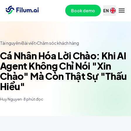
Book demo
EN
Tài nguyên
›
Bài viết
›
Chăm sóc khách hàng
Cá Nhân Hóa Lời Chào: Khi AI
Agent Không Chỉ Nói "Xin
Chào" Mà Còn Thật Sự "Thấu
Hiểu"
Huy Nguyen
·
8
phút đọc