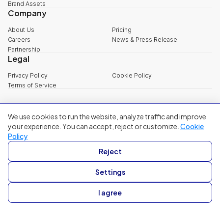
Brand Assets
Company
About Us
Pricing
Careers
News & Press Release
Partnership
Legal
Privacy Policy
Cookie Policy
Terms of Service
We use cookies to run the website, analyze traffic and improve
explore@filum.ai
your experience. You can accept, reject or customize.
Cookie
+84 888 18 1313
Policy
Head Office
:
3rd Floor, 65-67 B4 Street, Sala Urban Area, An Khanh
Reject
Ward, Ho Chi Minh City
Singapore
:
20A Tanjong Pagar Road, Singapore
Settings
© 2024 Filum Inc. All rights reserved.
I agree