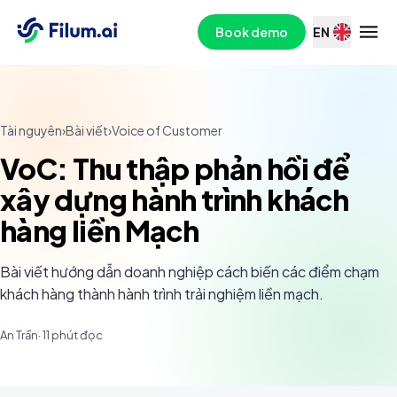
Book demo
EN
Tài nguyên
›
Bài viết
›
Voice of Customer
VoC: Thu thập phản hồi để
xây dựng hành trình khách
hàng liền Mạch
Bài viết hướng dẫn doanh nghiệp cách biến các điểm chạm
khách hàng thành hành trình trải nghiệm liền mạch.
An Trần
·
11
phút đọc