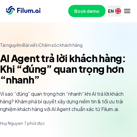
Book demo
EN
Tài nguyên
›
Bài viết
›
Chăm sóc khách hàng
AI Agent trả lời khách hàng:
Khi “đúng” quan trọng hơn
“nhanh”
Vì sao “đúng” quan trọng hơn “nhanh” khi AI trả lời khách
hàng? Khám phá bí quyết xây dựng niềm tin & tối ưu trải
nghiệm khách hàng với AI Agent chuẩn xác từ Filum.ai.
Huy Nguyen
·
7
phút đọc