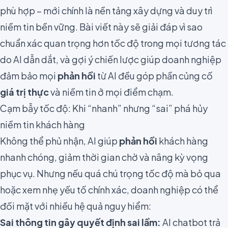
phù hợp – mới chính là nền tảng xây dựng và duy trì
niềm tin bền vững. Bài viết này sẽ giải đáp vì sao
chuẩn xác quan trọng hơn tốc độ trong mọi tương tác
do AI dẫn dắt, và gợi ý chiến lược giúp doanh nghiệp
đảm bảo mọi
phản hồi
từ AI đều góp phần củng cố
giá trị thực
và niềm tin ở mọi điểm chạm.
Cạm bẫy tốc độ: Khi “nhanh” nhưng “sai” phá hủy
niềm tin khách hàng
Không thể phủ nhận, AI giúp
phản hồi
khách hàng
nhanh chóng, giảm thời gian chờ và nâng kỳ vọng
phục vụ. Nhưng nếu quá chú trọng tốc độ mà bỏ qua
hoặc xem nhẹ yếu tố chính xác, doanh nghiệp có thể
đối mặt với nhiều hệ quả nguy hiểm:
Sai thông tin gây quyết định sai lầm:
AI chatbot trả