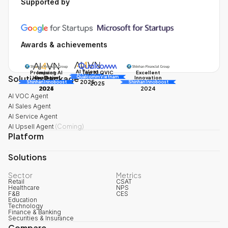
Supported by
Awards & achievements
AI Talent
Promising AI
Impact
Excellent
Top 10 QVIC
Solution Package
AI Awards
Innovation
Business
Innovation
Qualcomm Vietnam
2025
Shinhan Innoboost
AI Awards
Shinhan Innoboost
2025
2024
2025
2024
AI VOC Agent
AI Sales Agent
AI Service Agent
AI Upsell Agent
(
Coming
)
Platform
Solutions
Sector
Metrics
Retail
CSAT
Healthcare
NPS
F&B
CES
Education
Technology
Finance & Banking
Securities & Insurance
Compare