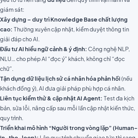
giám sát:
Xây dựng – duy trì Knowledge Base chất lượng
cao:
Thường xuyên cập nhật, kiểm duyệt thông tin
giải đáp cho AI.
Đầu tư AI hiểu ngữ cảnh & ý định:
Công nghệ NLP,
NLU… cho phép AI “đọc ý” khách, không chỉ “đọc
chữ”.
Tận dụng dữ liệu lịch sử cá nhân hóa phản hồi
(nếu
khách đồng ý), AI đưa giải pháp phù hợp cá nhân.
Liên tục kiểm thử & cập nhật AI Agent:
Test đa kịch
bản, sửa lỗi, nâng cấp sau mỗi lần cập nhật kiến thức,
quy trình.
Triển khai mô hình “Người trong vòng lặp” (Human-
in-the-loop):
Lập quy trình chuyển giao tức thì sang