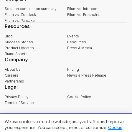
Solution comparison summary
Filum vs. Intercom
Filum vs. Zendesk
Filum vs. Freshchat
Filum vs. Pancake
Resources
Blog
Events
Success Stories
Resources
Product Updates
Press & Media
Brand Assets
Company
About Us
Pricing
Careers
News & Press Release
Partnership
Legal
Privacy Policy
Cookie Policy
Terms of Service
We use cookies to run the website, analyze traffic and improve
explore@filum.ai
your experience. You can accept, reject or customize.
Cookie
+84 888 18 1313