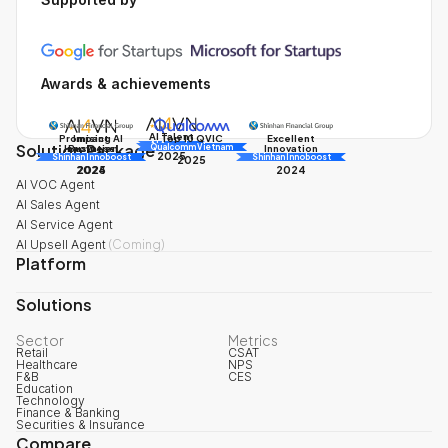
Awards & achievements
AI Talent
Promising AI
Impact
Excellent
Top 10 QVIC
Solution Package
AI Awards
Innovation
Business
Innovation
Qualcomm Vietnam
2025
Shinhan Innoboost
AI Awards
Shinhan Innoboost
2025
2024
2025
2024
AI VOC Agent
AI Sales Agent
AI Service Agent
AI Upsell Agent
(
Coming
)
Platform
Solutions
Sector
Metrics
Retail
CSAT
Healthcare
NPS
F&B
CES
Education
Technology
Finance & Banking
Securities & Insurance
Compare