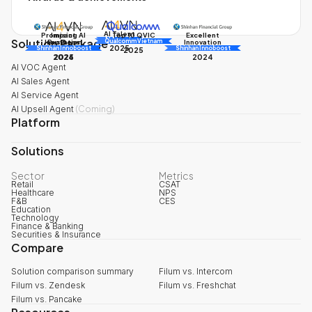
AI Talent
Promising AI
Impact
Excellent
Top 10 QVIC
Solution Package
AI Awards
Innovation
Business
Innovation
Qualcomm Vietnam
2025
Shinhan Innoboost
AI Awards
Shinhan Innoboost
2025
2024
2025
2024
AI VOC Agent
AI Sales Agent
AI Service Agent
AI Upsell Agent
(
Coming
)
Platform
Solutions
Sector
Metrics
Retail
CSAT
Healthcare
NPS
F&B
CES
Education
Technology
Finance & Banking
Securities & Insurance
Compare
Solution comparison summary
Filum vs. Intercom
Filum vs. Zendesk
Filum vs. Freshchat
Filum vs. Pancake