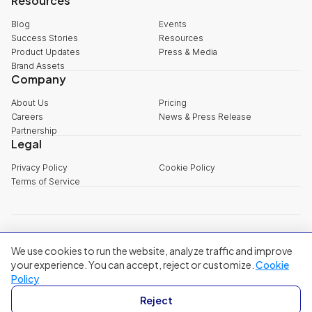
Resources
Blog
Events
Success Stories
Resources
Product Updates
Press & Media
Brand Assets
Company
About Us
Pricing
Careers
News & Press Release
Partnership
Legal
Privacy Policy
Cookie Policy
Terms of Service
explore@filum.ai
We use cookies to run the website, analyze traffic and improve
+84 888 18 1313
Head Office
:
3rd Floor, 65-67 B4 Street, Sala Urban Area, An Khanh
your experience. You can accept, reject or customize.
Cookie
Ward, Ho Chi Minh City
Policy
Singapore
:
20A Tanjong Pagar Road, Singapore
Reject
© 2024 Filum Inc. All rights reserved.