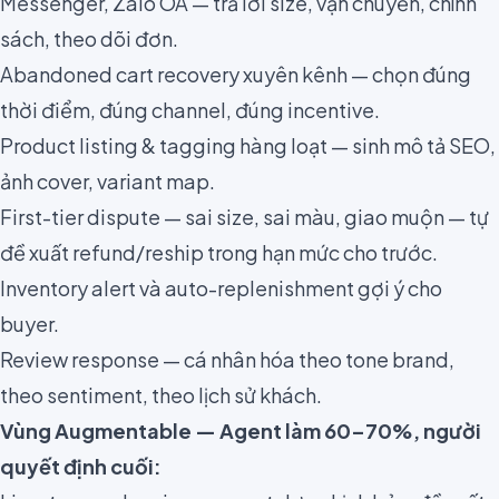
Messenger, Zalo OA — trả lời size, vận chuyển, chính
sách, theo dõi đơn.
Abandoned cart recovery xuyên kênh — chọn đúng
thời điểm, đúng channel, đúng incentive.
Product listing & tagging hàng loạt — sinh mô tả SEO,
ảnh cover, variant map.
First-tier dispute — sai size, sai màu, giao muộn — tự
đề xuất refund/reship trong hạn mức cho trước.
Inventory alert và auto-replenishment gợi ý cho
buyer.
Review response — cá nhân hóa theo tone brand,
theo sentiment, theo lịch sử khách.
Vùng Augmentable — Agent làm 60–70%, người
quyết định cuối: