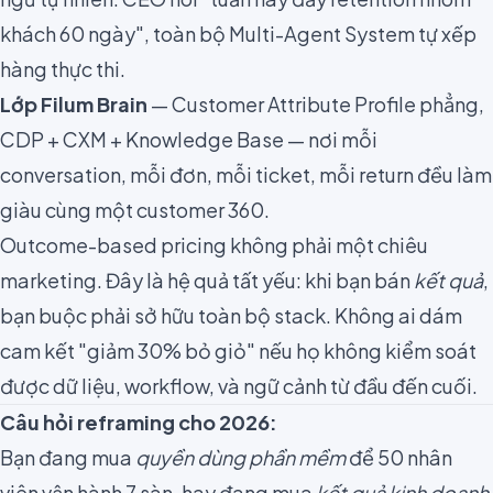
khách 60 ngày", toàn bộ Multi-Agent System tự xếp
hàng thực thi.
Lớp Filum Brain
— Customer Attribute Profile phẳng,
CDP + CXM + Knowledge Base — nơi mỗi
conversation, mỗi đơn, mỗi ticket, mỗi return đều làm
giàu cùng một customer 360.
Outcome-based pricing không phải một chiêu
marketing. Đây là hệ quả tất yếu: khi bạn bán
kết quả
,
bạn buộc phải sở hữu toàn bộ stack. Không ai dám
cam kết "giảm 30% bỏ giỏ" nếu họ không kiểm soát
được dữ liệu, workflow, và ngữ cảnh từ đầu đến cuối.
Câu hỏi reframing cho 2026:
Bạn đang mua
quyền dùng phần mềm
để 50 nhân
viên vận hành 7 sàn, hay đang mua
kết quả kinh doanh