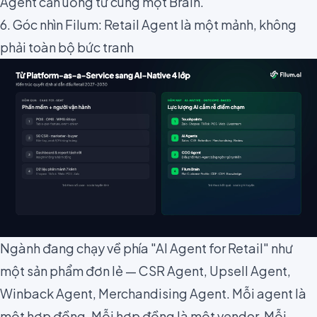
Agent cần uống từ cùng một Brain.
6. Góc nhìn Filum: Retail Agent là một mảnh, không
phải toàn bộ bức tranh
Ngành đang chạy về phía "AI Agent for Retail" như
một sản phẩm đơn lẻ — CSR Agent, Upsell Agent,
Winback Agent, Merchandising Agent. Mỗi agent là
một hợp đồng. Mỗi hợp đồng là một vendor. Mỗi