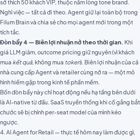
sở thích 50 khách VIP, thuộc nằm lòng tone brand.
Nghỉ việc — tất cả đi theo. Agent giữ lại toàn bộ trong
Filum Brain và chia sẻ cho mọi agent mới trong một
tích tắc.
Đòn bẩy 4 — Biên lợi nhuận nở theo thời gian.
Khi
giá LLM giảm, outcome pricing giữ nguyên (vì khách
mua
kết quả
, không mua
token
). Biên lợi nhuận của cả
nhà cung cấp Agent và retailer cùng nở ra — một mô
hình hiếm gặp trong kinh tế phần mềm.
Bốn đòn bẩy này chỉ hoạt động nếu hạ tầng bên dưới
là AI-native từ đầu. SaaS truyền thống khi cố gắng bắt
chước sẽ bị chính per-seat model của mình kéo
ngược.
4. AI Agent for Retail — thực tế hôm nay làm được gì,