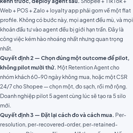
kênh trước, deploy agent sau.
Shopee + TikTok +
Web + POS + Zalo + loyalty app phải gom về một flat
profile. Không có bước này, mọi agent đều mù, và mọi
khoản đầu tư vào agent đều bị giới hạn trần. Đây là
công việc kém hào nhoáng nhất nhưng quan trọng
nhất.
Quyết định 2 — Chọn đúng một outcome để pilot,
không pilot mười thứ.
Một Retention Agent cho
nhóm khách 60–90 ngày không mua, hoặc một CSR
24/7 cho Shopee — chọn một, đo sạch, rồi mở rộng.
Doanh nghiệp pilot 5 agent cùng lúc sẽ tạo ra 5 silo
mới.
Quyết định 3 — Đặt lại cách đo và cách mua.
Per-
resolution, per-recovered-order, per-retained-