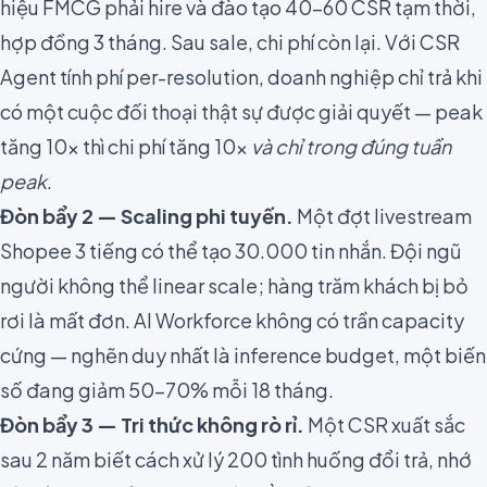
hiệu FMCG phải hire và đào tạo 40–60 CSR tạm thời,
hợp đồng 3 tháng. Sau sale, chi phí còn lại. Với CSR
Agent tính phí per-resolution, doanh nghiệp chỉ trả khi
có một cuộc đối thoại thật sự được giải quyết — peak
tăng 10× thì chi phí tăng 10×
và chỉ trong đúng tuần
peak
.
Đòn bẩy 2 — Scaling phi tuyến.
Một đợt livestream
Shopee 3 tiếng có thể tạo 30.000 tin nhắn. Đội ngũ
người không thể linear scale; hàng trăm khách bị bỏ
rơi là mất đơn. AI Workforce không có trần capacity
cứng — nghẽn duy nhất là inference budget, một biến
số đang giảm 50–70% mỗi 18 tháng.
Đòn bẩy 3 — Tri thức không rò rỉ.
Một CSR xuất sắc
sau 2 năm biết cách xử lý 200 tình huống đổi trả, nhớ