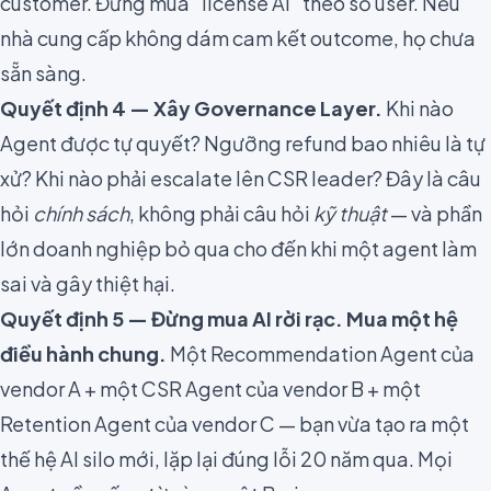
customer. Đừng mua "license AI" theo số user. Nếu
nhà cung cấp không dám cam kết outcome, họ chưa
sẵn sàng.
Quyết định 4 — Xây Governance Layer.
Khi nào
Agent được tự quyết? Ngưỡng refund bao nhiêu là tự
xử? Khi nào phải escalate lên CSR leader? Đây là câu
hỏi
chính sách
, không phải câu hỏi
kỹ thuật
— và phần
lớn doanh nghiệp bỏ qua cho đến khi một agent làm
sai và gây thiệt hại.
Quyết định 5 — Đừng mua AI rời rạc. Mua một hệ
điều hành chung.
Một Recommendation Agent của
vendor A + một CSR Agent của vendor B + một
Retention Agent của vendor C — bạn vừa tạo ra một
thế hệ AI silo mới, lặp lại đúng lỗi 20 năm qua. Mọi