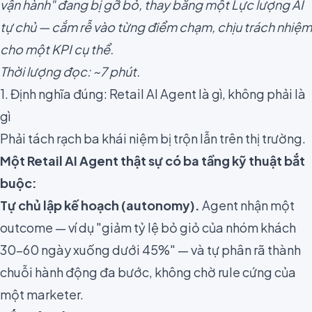
vận hành" đang bị gỡ bỏ, thay bằng một Lực lượng AI
tự chủ — cắm rễ vào từng điểm chạm, chịu trách nhiệm
cho một KPI cụ thể.
Thời lượng đọc: ~7 phút.
1. Định nghĩa đúng: Retail AI Agent là gì, không phải là
gì
Phải tách rạch ba khái niệm bị trộn lẫn trên thị trường.
Một Retail AI Agent thật sự có ba tầng kỹ thuật bắt
buộc:
Tự chủ lập kế hoạch (autonomy).
Agent nhận một
outcome — ví dụ "giảm tỷ lệ bỏ giỏ của nhóm khách
30–60 ngày xuống dưới 45%" — và tự phân rã thành
chuỗi hành động đa bước, không chờ rule cứng của
một marketer.