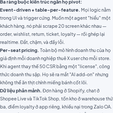
Ba ràng buộc kiến trúc ngăn họ pivot:
Event-driven + table-per-feature.
Mọi logic nằm
trong UI và trigger cứng. Muốn một agent "hiểu" một
khách hàng, nó phải scrape 20 screen khác nhau —
order, wishlist, return, ticket, loyalty — rồi ghép lại
realtime. Đắt, chậm, và đầy lỗi.
Per-seat pricing.
Toàn bộ mô hình doanh thu của họ
giả định mỗi doanh nghiệp thuê X user cho mỗi store.
Khi agent thay thế 50 CSR bằng một "license", công
thức doanh thu sập. Họ sẽ ra mắt "AI add-on" nhưng
không thể ăn thịt chính miếng bánh cốt lõi.
Dữ liệu phân mảnh.
Đơn hàng ở Shopify, chat ở
Shopee Live và TikTok Shop, tồn kho ở warehouse thứ
ba, điểm loyalty ở app riêng, khiếu nại trong Zalo OA.