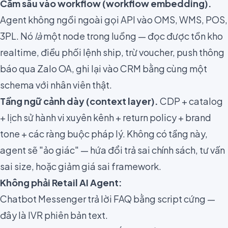
Cắm sâu vào workflow (workflow embedding).
Agent không ngồi ngoài gọi API vào OMS, WMS, POS,
3PL. Nó
là
một node trong luồng — đọc được tồn kho
realtime, điều phối lệnh ship, trừ voucher, push thông
báo qua Zalo OA, ghi lại vào CRM bằng cùng một
schema với nhân viên thật.
Tầng ngữ cảnh dày (context layer).
CDP + catalog
+ lịch sử hành vi xuyên kênh + return policy + brand
tone + các ràng buộc pháp lý. Không có tầng này,
agent sẽ "ảo giác" — hứa đổi trả sai chính sách, tư vấn
sai size, hoặc giảm giá sai framework.
Không phải Retail AI Agent:
Chatbot Messenger trả lời FAQ bằng script cứng —
đây là IVR phiên bản text.