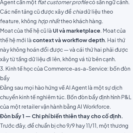
Agent cần một
flat customer profile
có sẵn ngữ cảnh.
Các nền tảng cũ được xây để
chia
dữ liệu theo
feature, không
hợp nhất
theo khách hàng.
Moat của thế hệ cũ là
UI và marketplace
. Moat của
thế hệ mới là
context và workflow depth
. Hai thứ
này không hoán đổi được — và cái thứ hai phải được
xây từ tầng dữ liệu đi lên, không vá từ bên cạnh.
3. Kinh tế học của Commerce-as-a-Service: bốn đòn
bẩy
Đằng sau mọi hào hứng về AI Agent là một sự dịch
chuyển kinh tế nghiêm túc. Bốn đòn bẩy định hình P&L
của một retailer vận hành bằng AI Workforce.
Đòn bẩy 1 — Chi phí biến thiên thay cho cố định.
Trước đây, để chuẩn bị cho 9/9 hay 11/11, một thương