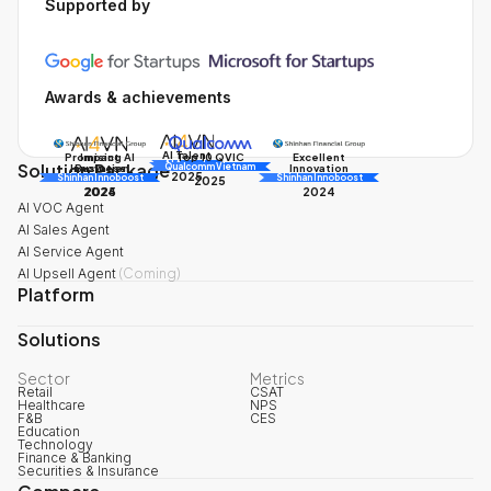
Supported by
Awards & achievements
AI Talent
Promising AI
Impact
Excellent
Top 10 QVIC
AI Awards
Solution Package
Innovation
Business
Innovation
Qualcomm Vietnam
2025
Shinhan Innoboost
AI Awards
Shinhan Innoboost
2025
2024
2025
2024
AI VOC Agent
AI Sales Agent
AI Service Agent
AI Upsell Agent
(
Coming
)
Platform
Solutions
Sector
Metrics
Retail
CSAT
Healthcare
NPS
F&B
CES
Education
Technology
Finance & Banking
Securities & Insurance