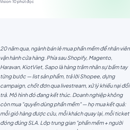
Vision
·
10
phút đọc
20 năm qua, ngành bán lẻ mua phần mềm để nhân viên
vận hành cửa hàng. Phía sau Shopify, Magento,
Haravan, KiotViet, Sapo là hàng trăm nhân sự bấm tay
từng bước — list sản phẩm, trả lời Shopee, dựng
campaign, chốt đơn qua livestream, xử lý khiếu nại đổi
trả. Mô hình đó đang kết thúc. Doanh nghiệp không
còn mua "quyền dùng phần mềm" — họ mua kết quả:
mỗi giỏ hàng được cứu, mỗi khách quay lại, mỗi ticket
đóng đúng SLA. Lớp trung gian "phần mềm + người