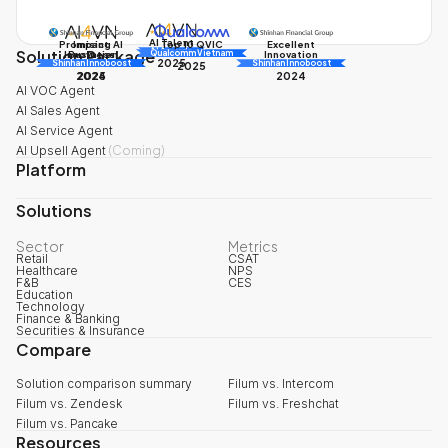
AI Talent
Promising AI
Impact
Excellent
Top 10 QVIC
Solution Package
AI Awards
Innovation
Business
Innovation
Qualcomm Vietnam
2025
Shinhan Innoboost
AI Awards
Shinhan Innoboost
2025
2024
2025
2024
AI VOC Agent
AI Sales Agent
AI Service Agent
AI Upsell Agent
(
Coming
)
Platform
Solutions
Sector
Metrics
Retail
CSAT
Healthcare
NPS
F&B
CES
Education
Technology
Finance & Banking
Securities & Insurance
Compare
Solution comparison summary
Filum vs. Intercom
Filum vs. Zendesk
Filum vs. Freshchat
Filum vs. Pancake
Resources