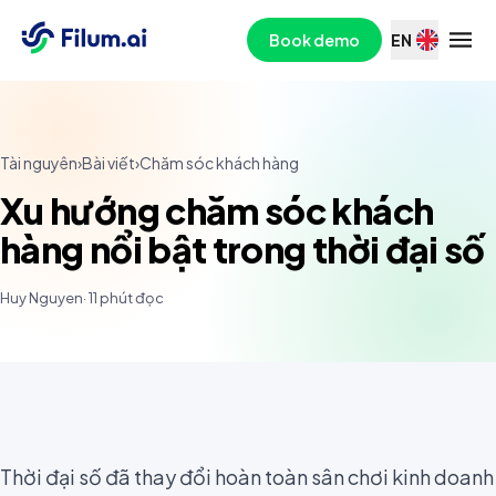
Book demo
EN
Tài nguyên
›
Bài viết
›
Chăm sóc khách hàng
Xu hướng chăm sóc khách
hàng nổi bật trong thời đại số
Huy Nguyen
·
11
phút đọc
Thời đại số đã thay đổi hoàn toàn sân chơi kinh doanh