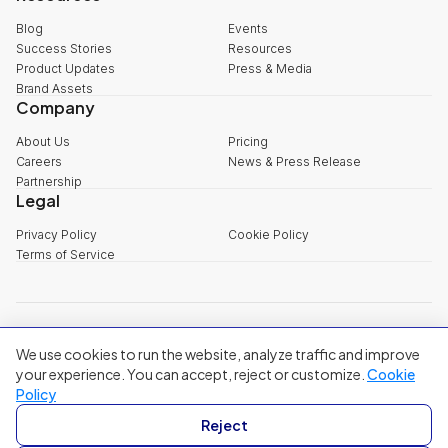
Blog
Events
Success Stories
Resources
Product Updates
Press & Media
Brand Assets
Company
About Us
Pricing
Careers
News & Press Release
Partnership
Legal
Privacy Policy
Cookie Policy
Terms of Service
explore@filum.ai
We use cookies to run the website, analyze traffic and improve
+84 888 18 1313
Head Office
:
3rd Floor, 65-67 B4 Street, Sala Urban Area, An Khanh
your experience. You can accept, reject or customize.
Cookie
Ward, Ho Chi Minh City
Policy
Singapore
:
20A Tanjong Pagar Road, Singapore
Reject
© 2024 Filum Inc. All rights reserved.