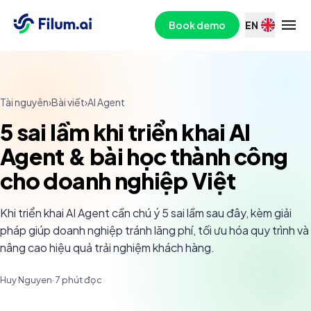
Book demo
EN
Tài nguyên
›
Bài viết
›
AI Agent
5 sai lầm khi triển khai AI
Agent & bài học thành công
cho doanh nghiệp Việt
Khi triển khai AI Agent cần chú ý 5 sai lầm sau đây, kèm giải
pháp giúp doanh nghiệp tránh lãng phí, tối ưu hóa quy trình và
nâng cao hiệu quả trải nghiệm khách hàng.
Huy Nguyen
·
7
phút đọc