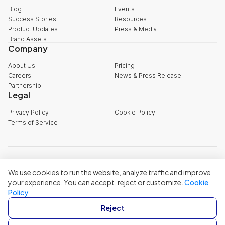
Blog
Events
Success Stories
Resources
Product Updates
Press & Media
Brand Assets
Company
About Us
Pricing
Careers
News & Press Release
Partnership
Legal
Privacy Policy
Cookie Policy
Terms of Service
explore@filum.ai
We use cookies to run the website, analyze traffic and improve
+84 888 18 1313
Head Office
:
3rd Floor, 65-67 B4 Street, Sala Urban Area, An Khanh
your experience. You can accept, reject or customize.
Cookie
Ward, Ho Chi Minh City
Policy
Singapore
:
20A Tanjong Pagar Road, Singapore
Reject
© 2024 Filum Inc. All rights reserved.