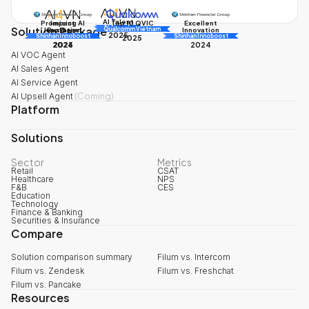
AI Talent
Promising AI
Impact
Excellent
Top 10 QVIC
Solution Package
AI Awards
Innovation
Business
Innovation
Qualcomm Vietnam
2025
Shinhan Innoboost
AI Awards
Shinhan Innoboost
2025
2024
2025
2024
AI VOC Agent
AI Sales Agent
AI Service Agent
AI Upsell Agent
(
Coming
)
Platform
Solutions
Sector
Metrics
Retail
CSAT
Healthcare
NPS
F&B
CES
Education
Technology
Finance & Banking
Securities & Insurance
Compare
Solution comparison summary
Filum vs. Intercom
Filum vs. Zendesk
Filum vs. Freshchat
Filum vs. Pancake
Resources