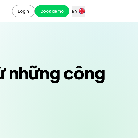
EN
Login
Book demo
từ những công