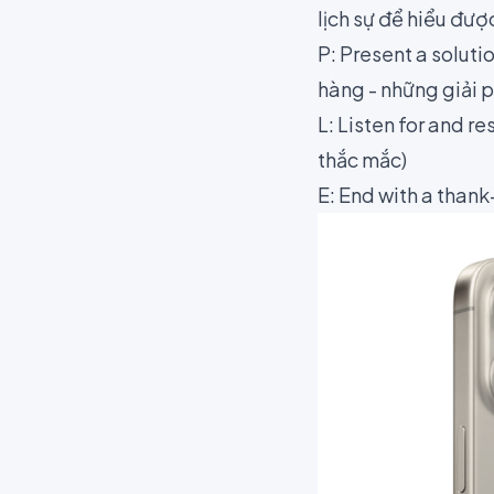
lịch sự để hiểu đượ
P: Present a soluti
hàng - những giải p
L: Listen for and r
thắc mắc)
E: End with a thank