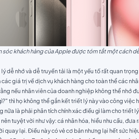
hăm sóc khách hàng của Apple được tóm tắt một cách d
t lý dễ nhớ và dễ truyền tải là một yếu tố rất quan trọn
các giá trị về dịch vụ khách hàng cho toàn thể các nh
ằng nếu nhân viên của doanh nghiệp không thể nhớ đượ
gì?" thì họ không thể gắn kết triết lý này vào công việc
 nữa là phải phân tích chính xác điều gì làm cho triết l
nên tuyệt vời như vậy: cá nhân hóa, hiểu nhu cầu, đưa r
ời quay lại. Điều này có vẻ cơ bản nhưng lại hết sức hiệ