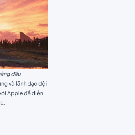
 hàng đầu
ứng và lãnh đạo đội
 với Apple để diễn
E.