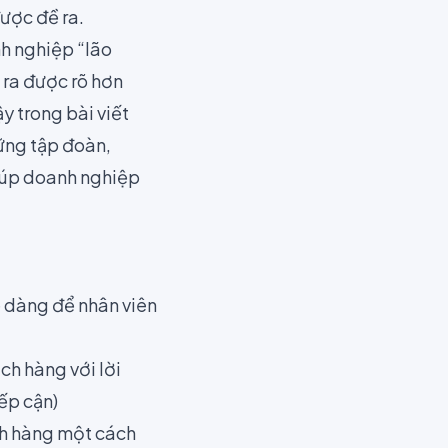
ược đề ra.
nh nghiệp “lão
 ra được rõ hơn
ậy trong bài viết
ững tập đoàn,
iúp doanh nghiệp
 dàng để nhân viên
h hàng với lời
ếp cận)
ách hàng một cách