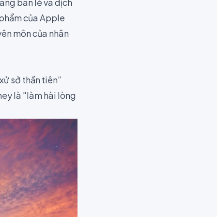
àng bán lẻ và dịch
n phẩm của Apple
uyên môn của nhân
xử sở thần tiên”
ney
là
"làm hài lòng