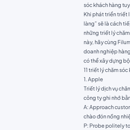
sóc khách hàng tuy
Khi phát triển triế
làng” sẽ là cách t
những triết lý chăm
này, hãy cùng Filu
doanh nghiệp hàng
có thể xây dựng bộ t
11 triết lý chăm só
1. Apple
Triết lý dịch vụ c
công ty ghi nhớ bằn
A: Approach custom
chào đón nồng nhiệt
P: Probe politely 