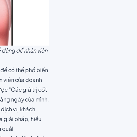
ễ dàng để nhân viên
g để có thể phổ biến
ân viên của doanh
c "Các giá trị cốt
 hàng ngày của mình.
ý dịch vụ khách
a giải pháp, hiểu
u quả!