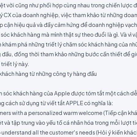
ệt vời cũng như phối hợp cùng nhau trong
chiến lược
đ
t lý CX của doanh nghiệp, việc tham khảo từ những doa
iếp cận hiệu quả và đầy cảm hứng để doanh nghiệp vạch
 sóc khách hàng mà mình thật sự theo đuổi là gì. Và vì v
m khám phá những triết lý chăm sóc khách hàng của nh
 đầu, đồng thời tham khảo những bước cần thiết để g
riết lý này.
c khách hàng từ những công ty hàng đầu
hăm sóc khách hàng của
Apple
được tóm tắt một cách dễ
g cách sử dụng từ viết tắt APPLE có nghĩa là:
ers with a personalized warm welcome (Tiếp cận khác
 và tập trung vào yếu tố cá nhân hóa trong mỗi lượt ti
to understand all the customer's needs (Hỏi ý kiến kh