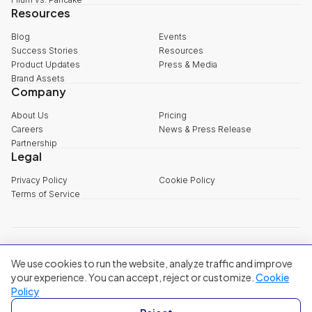
Resources
Blog
Events
Success Stories
Resources
Product Updates
Press & Media
Brand Assets
Company
About Us
Pricing
Careers
News & Press Release
Partnership
Legal
Privacy Policy
Cookie Policy
Terms of Service
explore@filum.ai
We use cookies to run the website, analyze traffic and improve
+84 888 18 1313
Head Office
:
3rd Floor, 65-67 B4 Street, Sala Urban Area, An Khanh
your experience. You can accept, reject or customize.
Cookie
Ward, Ho Chi Minh City
Policy
Singapore
:
20A Tanjong Pagar Road, Singapore