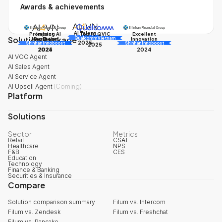
Awards & achievements
AI Talent
Promising AI
Impact
Excellent
Top 10 QVIC
Solution Package
AI Awards
Innovation
Business
Innovation
Qualcomm Vietnam
2025
Shinhan Innoboost
AI Awards
Shinhan Innoboost
2025
2024
2025
2024
AI VOC Agent
AI Sales Agent
AI Service Agent
AI Upsell Agent
(
Coming
)
Platform
Solutions
Sector
Metrics
Retail
CSAT
Healthcare
NPS
F&B
CES
Education
Technology
Finance & Banking
Securities & Insurance
Compare
Solution comparison summary
Filum vs. Intercom
Filum vs. Zendesk
Filum vs. Freshchat
Filum vs. Pancake