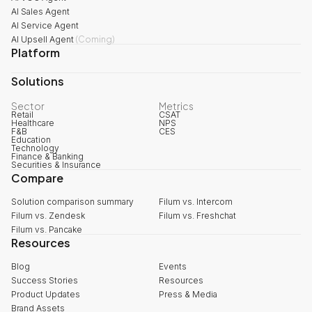
AI Sales Agent
AI Service Agent
AI Upsell Agent
(
Coming
)
Platform
Solutions
Sector
Metrics
Retail
CSAT
Healthcare
NPS
F&B
CES
Education
Technology
Finance & Banking
Securities & Insurance
Compare
Solution comparison summary
Filum vs. Intercom
Filum vs. Zendesk
Filum vs. Freshchat
Filum vs. Pancake
Resources
Blog
Events
Success Stories
Resources
Product Updates
Press & Media
Brand Assets