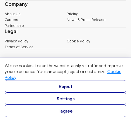
Company
About Us
Pricing
Careers
News & Press Release
Partnership
Legal
Privacy Policy
Cookie Policy
Terms of Service
We use cookies to run the website, analyze traffic and improve
explore@filum.ai
your experience. You can accept, reject or customize.
Cookie
+84 888 18 1313
Policy
Head Office
:
3rd Floor, 65-67 B4 Street, Sala Urban Area, An Khanh
Reject
Ward, Ho Chi Minh City
Singapore
:
20A Tanjong Pagar Road, Singapore
Settings
© 2024 Filum Inc. All rights reserved.
I agree