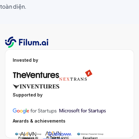
toàn diện.
Invested by
Supported by
Awards & achievements
AI Talent
Promising AI
Impact
Excellent
Top 10 QVIC