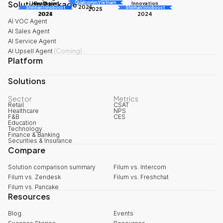
Solution Package
AI Awards
Innovation
Business
Innovation
Qualcomm Vietnam
2025
Shinhan Innoboost
AI Awards
Shinhan Innoboost
2025
2024
2025
2024
AI VOC Agent
AI Sales Agent
AI Service Agent
AI Upsell Agent
(
Coming
)
Platform
Solutions
Sector
Metrics
Retail
CSAT
Healthcare
NPS
F&B
CES
Education
Technology
Finance & Banking
Securities & Insurance
Compare
Solution comparison summary
Filum vs. Intercom
Filum vs. Zendesk
Filum vs. Freshchat
Filum vs. Pancake
Resources
Blog
Events