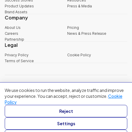
Success Stories
Resources
Product Updates
Press & Media
Brand Assets
Company
About Us
Pricing
Careers
News & Press Release
Partnership
Legal
Privacy Policy
Cookie Policy
Terms of Service
explore@filum.ai
We use cookies to run the website, analyze traffic and improve
+84 888 18 1313
Head Office
:
3rd Floor, 65-67 B4 Street, Sala Urban Area, An Khanh
your experience. You can accept, reject or customize.
Cookie
Ward, Ho Chi Minh City
Policy
Singapore
:
20A Tanjong Pagar Road, Singapore
Reject
© 2024 Filum Inc. All rights reserved.
Settings