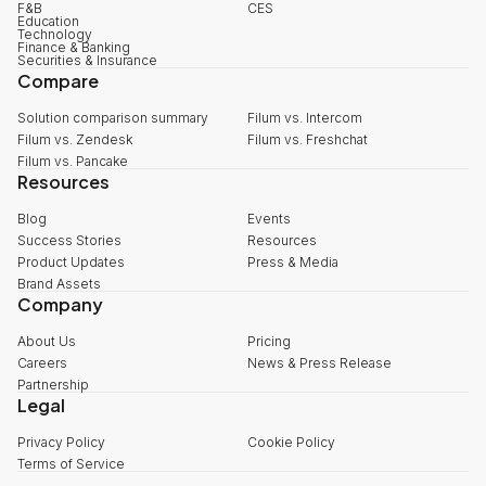
F&B
CES
Education
Technology
Finance & Banking
Securities & Insurance
Compare
Solution comparison summary
Filum vs. Intercom
Filum vs. Zendesk
Filum vs. Freshchat
Filum vs. Pancake
Resources
Blog
Events
Success Stories
Resources
Product Updates
Press & Media
Brand Assets
Company
About Us
Pricing
Careers
News & Press Release
Partnership
Legal
Privacy Policy
Cookie Policy
Terms of Service