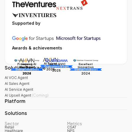
Supported by
Awards & achievements
AI Talent
Promising AI
Impact
Excellent
Top 10 QVIC
Solution Package
AI Awards
Innovation
Business
Innovation
Qualcomm Vietnam
2025
Shinhan Innoboost
AI Awards
Shinhan Innoboost
2025
2024
2025
2024
AI VOC Agent
AI Sales Agent
AI Service Agent
AI Upsell Agent
(
Coming
)
Platform
Solutions
Sector
Metrics
Retail
CSAT
Healthcare
NPS