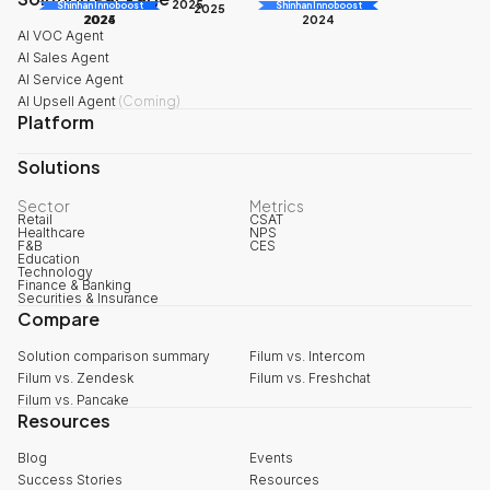
2025
Shinhan Innoboost
AI Awards
Shinhan Innoboost
2025
2024
2025
2024
AI VOC Agent
AI Sales Agent
AI Service Agent
AI Upsell Agent
(
Coming
)
Platform
Solutions
Sector
Metrics
Retail
CSAT
Healthcare
NPS
F&B
CES
Education
Technology
Finance & Banking
Securities & Insurance
Compare
Solution comparison summary
Filum vs. Intercom
Filum vs. Zendesk
Filum vs. Freshchat
Filum vs. Pancake
Resources
Blog
Events
Success Stories
Resources