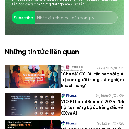
sắc hơn để tạo ra những trải nghiệm xuất sắc
Subscribe
Những tin tức liên quan
Sự kiện
09/10/25
"Cha đẻ" CX: "AI cần neo với giá
trị con người trong trải nghiệm
khách hàng"
Sự kiện
21/09/25
VCXP Global Summit 2025: Nơi
hội tụ những bộ óc hàng đầu về
CX và AI
Sự kiện
11/09/25