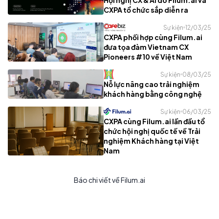
Hội nghị CX & AI do Filum.ai và
CXPA tổ chức sắp diễn ra
Sự kiện
12/03/25
CXPA phối hợp cùng Filum.ai
đưa tọa đàm Vietnam CX
Pioneers #10 về Việt Nam
Sự kiện
08/03/25
Nỗ lực nâng cao trải nghiệm
khách hàng bằng công nghệ
Sự kiện
06/03/25
CXPA cùng Filum.ai lần đầu tổ
chức hội nghị quốc tế về Trải
nghiệm Khách hàng tại Việt
Nam
Báo chi viết về Filum.ai