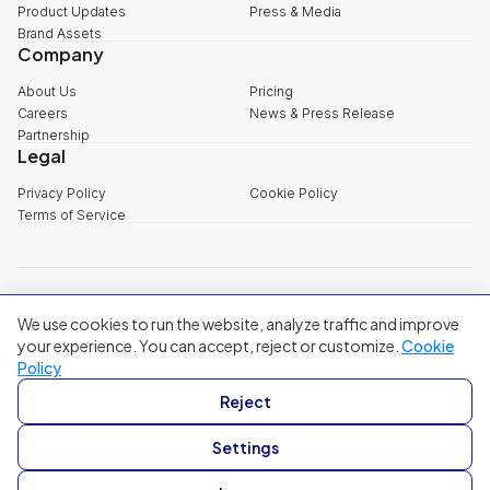
Product Updates
Press & Media
Brand Assets
Company
About Us
Pricing
Careers
News & Press Release
Partnership
Legal
Privacy Policy
Cookie Policy
Terms of Service
explore@filum.ai
We use cookies to run the website, analyze traffic and improve
+84 888 18 1313
Head Office
:
3rd Floor, 65-67 B4 Street, Sala Urban Area, An Khanh
your experience. You can accept, reject or customize.
Cookie
Ward, Ho Chi Minh City
Policy
Singapore
:
20A Tanjong Pagar Road, Singapore
Reject
© 2024 Filum Inc. All rights reserved.
Settings