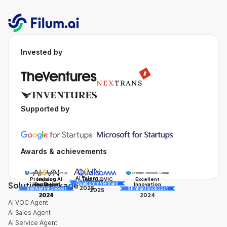
Invested by
Supported by
Awards & achievements
AI Talent
Promising AI
Impact
Excellent
Top 10 QVIC
Solution Package
AI Awards
Innovation
Business
Innovation
Qualcomm Vietnam
2025
Shinhan Innoboost
AI Awards
Shinhan Innoboost
2025
2024
2025
2024
AI VOC Agent
AI Sales Agent
AI Service Agent