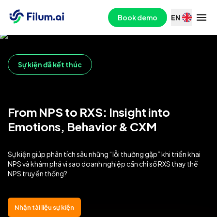
Book demo
EN
Sự kiện đã kết thúc
From NPS to RXS: Insight into
Emotions, Behavior & CXM
Sự kiện giúp phân tích sâu những “lỗi thường gặp” khi triển khai
NPS và khám phá vì sao doanh nghiệp cần chỉ số RXS thay thế
NPS truyền thống?
Nhận tài liệu sự kiện