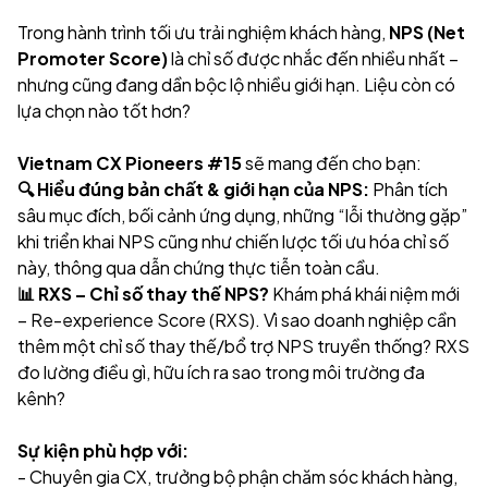
Trong hành trình tối ưu trải nghiệm khách hàng,
NPS (Net
Promoter Score)
là chỉ số được nhắc đến nhiều nhất –
nhưng cũng đang dần bộc lộ nhiều giới hạn. Liệu còn có
lựa chọn nào tốt hơn?
Vietnam CX Pioneers #15
sẽ mang đến cho bạn:
🔍 Hiểu đúng bản chất & giới hạn của NPS:
Phân tích
sâu mục đích, bối cảnh ứng dụng, những “lỗi thường gặp”
khi triển khai NPS cũng như chiến lược tối ưu hóa chỉ số
này, thông qua dẫn chứng thực tiễn toàn cầu.
📊 RXS – Chỉ số thay thế NPS?
Khám phá khái niệm mới
– Re-experience Score (RXS). Vì sao doanh nghiệp cần
thêm một chỉ số thay thế/bổ trợ NPS truyền thống? RXS
đo lường điều gì, hữu ích ra sao trong môi trường đa
kênh?
Sự kiện phù hợp với:
- Chuyên gia CX, trưởng bộ phận chăm sóc khách hàng,