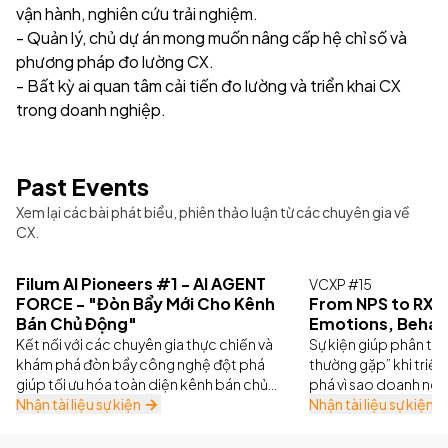
vận hành, nghiên cứu trải nghiệm.
- Quản lý, chủ dự án mong muốn nâng cấp hệ chỉ số và
phương pháp đo lường CX.
- Bất kỳ ai quan tâm cải tiến đo lường và triển khai CX
trong doanh nghiệp.
Past Events
Xem lại các bài phát biểu, phiên thảo luận từ các chuyên gia về
CX.
Filum AI Pioneers #1 - AI AGENT
VCXP #15
FORCE - "Đòn Bẩy Mới Cho Kênh
From NPS to RXS: 
Bán Chủ Động"
Emotions, Behav
Kết nối với các chuyên gia thực chiến và
Sự kiện giúp phân tíc
khám phá đòn bẩy công nghệ đột phá
thường gặp” khi triể
giúp tối ưu hóa toàn diện kênh bán chủ
phá vì sao doanh ngh
động.
Nhận tài liệu sự kiện
thay thế NPS truyền 
Nhận tài liệu sự kiện