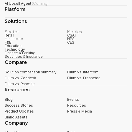
AI Upsell Agent
(
Coming
)
Platform
Solutions
Sector
Metrics
Retail
CSAT
Healthcare
NPS
F&B
CES
Education
Technology
Finance & Banking
Securities & Insurance
Compare
Solution comparison summary
Filum vs. Intercom
Filum vs. Zendesk
Filum vs. Freshchat
Filum vs. Pancake
Resources
Blog
Events
Success Stories
Resources
Product Updates
Press & Media
Brand Assets
Company