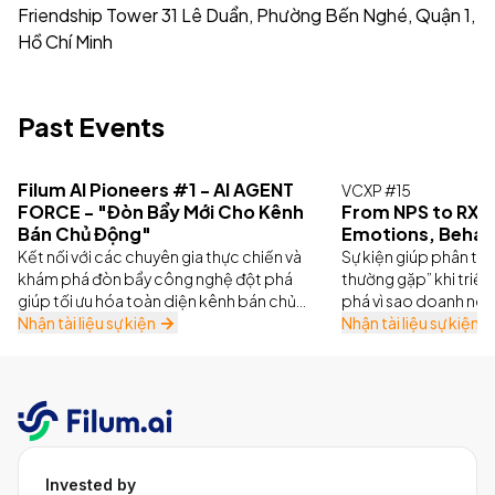
Friendship Tower 31 Lê Duẩn, Phường Bến Nghé, Quận 1,
Hồ Chí Minh
Past Events
Filum AI Pioneers #1 - AI AGENT
VCXP #15
FORCE - "Đòn Bẩy Mới Cho Kênh
From NPS to RXS: 
Bán Chủ Động"
Emotions, Behav
Kết nối với các chuyên gia thực chiến và
Sự kiện giúp phân tíc
khám phá đòn bẩy công nghệ đột phá
thường gặp” khi triể
giúp tối ưu hóa toàn diện kênh bán chủ
phá vì sao doanh ngh
động.
Nhận tài liệu sự kiện
thay thế NPS truyền 
Nhận tài liệu sự kiện
Invested by