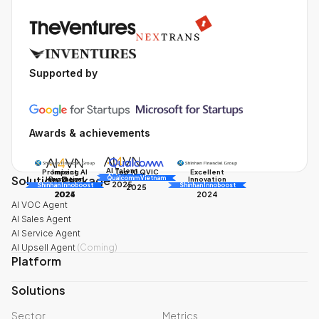
Supported by
Awards & achievements
AI Talent
Promising AI
Impact
Excellent
Top 10 QVIC
Solution Package
AI Awards
Innovation
Business
Innovation
Qualcomm Vietnam
2025
Shinhan Innoboost
AI Awards
Shinhan Innoboost
2025
2024
2025
2024
AI VOC Agent
AI Sales Agent
AI Service Agent
AI Upsell Agent
(
Coming
)
Platform
Solutions
Sector
Metrics