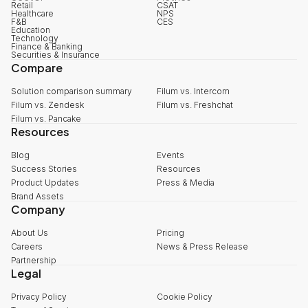
Retail
CSAT
Healthcare
NPS
F&B
CES
Education
Technology
Finance & Banking
Securities & Insurance
Compare
Solution comparison summary
Filum vs. Intercom
Filum vs. Zendesk
Filum vs. Freshchat
Filum vs. Pancake
Resources
Blog
Events
Success Stories
Resources
Product Updates
Press & Media
Brand Assets
Company
About Us
Pricing
Careers
News & Press Release
Partnership
Legal
Privacy Policy
Cookie Policy