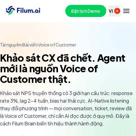
Đặt lịch Demo
VI
Tài nguyên
›
Bài viết
›
Voice of Customer
Khảo sát CX đã chết. Agent
mới là nguồn Voice of
Customer thật.
Khảo sát NPS truyền thống có 3 giới hạn cấu trúc: response
rate 3%, lag 2-4 tuần, bias hai thái cực. AI-Native listening
thay đổi phương trình — mọi conversation, ticket, review đã
là Voice of Customer, chỉ cần AI đọc được ở quy mô. Đây là
cách Filum Brain biến tín hiệu thành hành động.