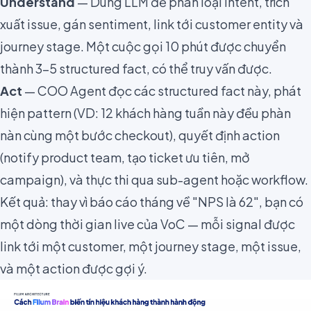
Understand
— Dùng LLM để phân loại intent, trích
xuất issue, gán sentiment, link tới customer entity và
journey stage. Một cuộc gọi 10 phút được chuyển
thành 3–5 structured fact, có thể truy vấn được.
Act
— COO Agent đọc các structured fact này, phát
hiện pattern (VD: 12 khách hàng tuần này đều phàn
nàn cùng một bước checkout), quyết định action
(notify product team, tạo ticket ưu tiên, mở
campaign), và thực thi qua sub-agent hoặc workflow.
Kết quả: thay vì báo cáo tháng về "NPS là 62", bạn có
một dòng thời gian live của VoC — mỗi signal được
link tới một customer, một journey stage, một issue,
và một action được gợi ý.