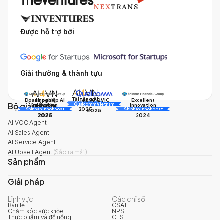
Được hỗ trợ bởi
Giải thưởng & thành tựu
Tài năng AI
Doanh nghiệp AI
Impact
Excellent
Top 10 QVIC
Bộ giải pháp
AI Awards
Innovation
triển vọng
Innovation
Qualcomm Vietnam
2025
Shinhan Innoboost
AI Awards
Shinhan Innoboost
2025
2024
2025
2024
AI VOC Agent
AI Sales Agent
AI Service Agent
AI Upsell Agent
(
Sắp ra mắt
)
Sản phẩm
Giải pháp
Lĩnh vực
Các chỉ số
Bán lẻ
CSAT
Chăm sóc sức khỏe
NPS
Thực phẩm và đồ uống
CES