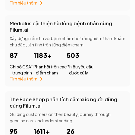
Tìm hiểu thêm
Mediplus cải thiện hài lòng bệnh nhân cùng
Filum.ai
Xây dựng niềm tin với bệnh nhân nhờ trải nghiệm thăm khám
chu đáo, tận tình trên từng điểm chạm
87
1183+
503
Chỉ số CSAT
Phản hồi trên các
Phiếu yêu cầu
trung bình
điểm chạm
được xử lý
Tìm hiểu thêm
The Face Shop phân tích cảm xúc người dùng
cùng Filum.ai
Guiding customers on their beauty journey through
genuine care and understanding.
95
1611+
26