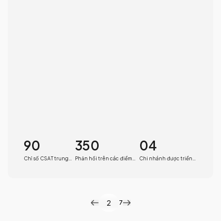
90
350
04
Chỉ số CSAT trung
Phản hồi trên các điểm
Chi nhánh được triển
bình
chạm
khai
2
7