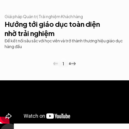
17.5K+
70%
Giải pháp Quản trị Trải nghiệm Khách hàng
Cuộc hội thoại được hỗ trợ với Filum.ai
Giảm thời gian xử lý phản hồi khách hàng
Hướng tới giáo dục toàn diện
nhờ trải nghiệm
Để kết nối sâu sắc với học viên và trở thành thương hiệu giáo dục
hàng đầu
1
6
Thấu hiểu từng học viên
Survey trên mọi điểm chạm.