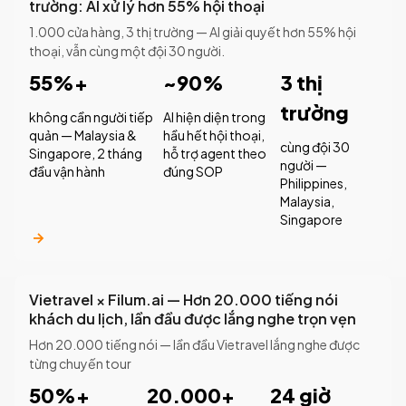
trường: AI xử lý hơn 55% hội thoại
1.000 cửa hàng, 3 thị trường — AI giải quyết hơn 55% hội
thoại, vẫn cùng một đội 30 người.
55%+
~90%
3 thị
trường
không cần người tiếp
AI hiện diện trong
quản — Malaysia &
hầu hết hội thoại,
cùng đội 30
Singapore, 2 tháng
hỗ trợ agent theo
người —
đầu vận hành
đúng SOP
Philippines,
Malaysia,
Singapore
Vietravel × Filum.ai — Hơn 20.000 tiếng nói
khách du lịch, lần đầu được lắng nghe trọn vẹn
Hơn 20.000 tiếng nói — lần đầu Vietravel lắng nghe được
từng chuyến tour
50%+
20.000+
24 giờ