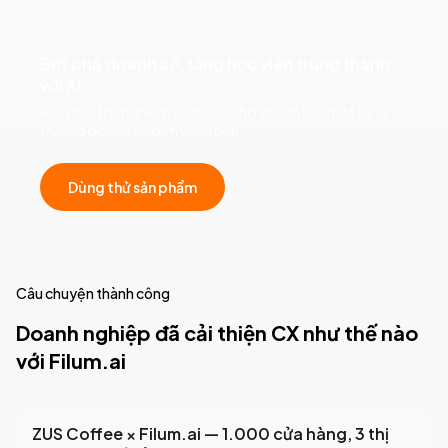
Bứt phá doanh số, tăng học viên trung thành
với AI
Kiến tạo trải nghiệm xuất sắc cho khách hàng để tăng
trưởng doanh số bền vững hơn.
Dùng thử sản phẩm
Câu chuyện thành công
Doanh nghiệp đã cải thiện CX như thế nào
với Filum.ai
ZUS Coffee × Filum.ai — 1.000 cửa hàng, 3 thị