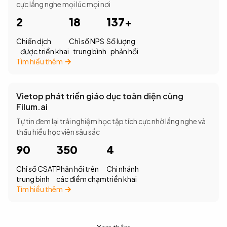
cực lắng nghe mọi lúc mọi nơi
2
18
137+
Chiến dịch
Chỉ số NPS
Số lượng
được triển khai
trung bình
phản hồi
Tìm hiểu thêm
Vietop phát triển giáo dục toàn diện cùng
Filum.ai
Tự tin đem lại trải nghiệm học tập tích cực nhờ lắng nghe và
thấu hiểu học viên sâu sắc
90
350
4
Chỉ số CSAT
Phản hồi trên
Chi nhánh
trung bình
các điểm chạm
triển khai
Tìm hiểu thêm