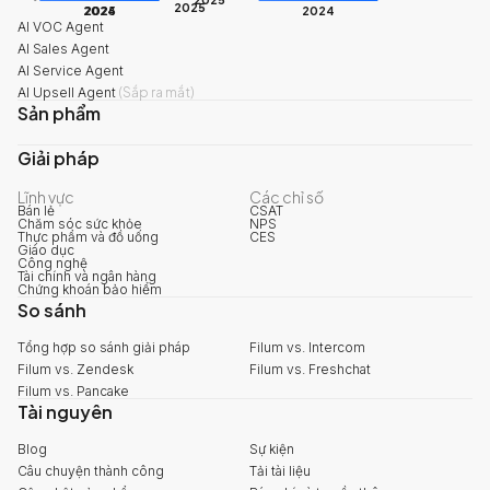
2025
2024
2025
2024
AI VOC Agent
AI Sales Agent
AI Service Agent
AI Upsell Agent
(
Sắp ra mắt
)
Sản phẩm
Giải pháp
Lĩnh vực
Các chỉ số
Bán lẻ
CSAT
Chăm sóc sức khỏe
NPS
Thực phẩm và đồ uống
CES
Giáo dục
Công nghệ
Tài chính và ngân hàng
Chứng khoán bảo hiểm
So sánh
Tổng hợp so sánh giải pháp
Filum vs. Intercom
Filum vs. Zendesk
Filum vs. Freshchat
Filum vs. Pancake
Tài nguyên
Blog
Sự kiện
Câu chuyện thành công
Tải tài liệu