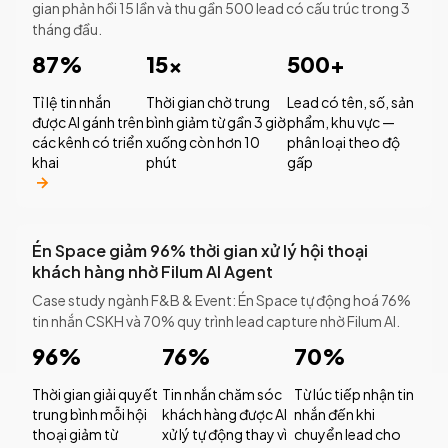
gian phản hồi 15 lần và thu gần 500 lead có cấu trúc trong 3
tháng đầu.
87%
15×
500+
Tỉ lệ tin nhắn
Thời gian chờ trung
Lead có tên, số, sản
được AI gánh trên
bình giảm từ gần 3 giờ
phẩm, khu vực —
các kênh có triển
xuống còn hơn 10
phân loại theo độ
khai
phút
gấp
Én Space giảm 96% thời gian xử lý hội thoại
khách hàng nhờ Filum AI Agent
Case study ngành F&B & Event: Én Space tự động hoá 76%
tin nhắn CSKH và 70% quy trình lead capture nhờ Filum AI.
96%
76%
70%
Thời gian giải quyết
Tin nhắn chăm sóc
Từ lúc tiếp nhận tin
trung bình mỗi hội
khách hàng được AI
nhắn đến khi
thoại giảm từ
xử lý tự động thay vì
chuyển lead cho