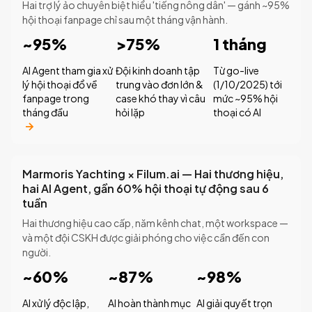
Hai trợ lý ảo chuyên biệt hiểu 'tiếng nông dân' — gánh ~95%
hội thoại fanpage chỉ sau một tháng vận hành.
~95%
>75%
1 tháng
AI Agent tham gia xử
Đội kinh doanh tập
Từ go-live
lý hội thoại đổ về
trung vào đơn lớn &
(1/10/2025) tới
fanpage trong
case khó thay vì câu
mức ~95% hội
tháng đầu
hỏi lặp
thoại có AI
Marmoris Yachting × Filum.ai — Hai thương hiệu,
hai AI Agent, gần 60% hội thoại tự động sau 6
tuần
Hai thương hiệu cao cấp, năm kênh chat, một workspace —
và một đội CSKH được giải phóng cho việc cần đến con
người.
~60%
~87%
~98%
AI xử lý độc lập,
AI hoàn thành mục
AI giải quyết trọn