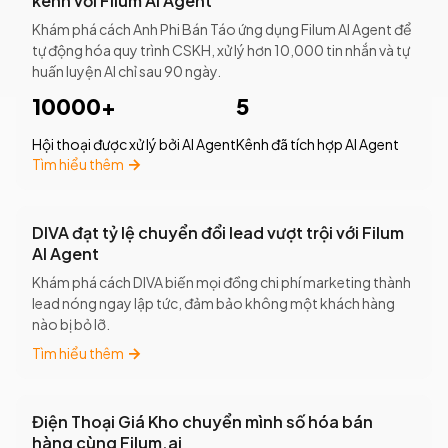
kênh với Filum AI Agent
Khám phá cách Anh Phi Bán Táo ứng dụng Filum AI Agent để
tự động hóa quy trình CSKH, xử lý hơn 10,000 tin nhắn và tự
huấn luyện AI chỉ sau 90 ngày.
10000+
5
Hội thoại được xử lý bởi AI Agent
Kênh đã tích hợp AI Agent
Tìm hiểu thêm
DIVA đạt tỷ lệ chuyển đổi lead vượt trội với Filum
AI Agent
Khám phá cách DIVA biến mọi đồng chi phí marketing thành
lead nóng ngay lập tức, đảm bảo không một khách hàng
nào bị bỏ lỡ.
Tìm hiểu thêm
Điện Thoại Giá Kho chuyển mình số hóa bán
hàng cùng Filum.ai