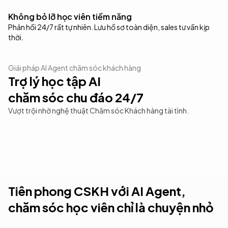
Không bỏ lỡ học viên tiềm năng
Phản hồi 24/7 rất tự nhiên. Lưu hồ sơ toàn diện, sales tư vấn kịp
thời.
Giải pháp AI Agent chăm sóc khách hàng
Trợ lý học tập AI
chăm sóc chu đáo 24/7
Vượt trội nhờ nghệ thuật Chăm sóc Khách hàng tài tình.
Trợ giảng AI thông minh
Theo sát trạng thái học viên
Hệ thống ticket dành cho giáo dục
Để giáo viên tập trung giảng dạy
Tiên phong CSKH với AI Agent,
chăm sóc học viên chỉ là chuyện nhỏ