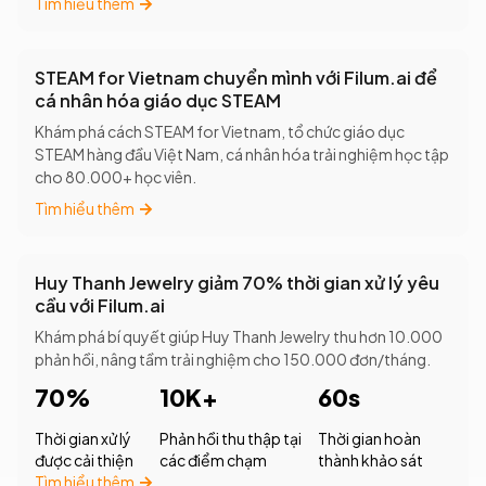
Tìm hiểu thêm
STEAM for Vietnam chuyển mình với Filum.ai để
cá nhân hóa giáo dục STEAM
Khám phá cách STEAM for Vietnam, tổ chức giáo dục
STEAM hàng đầu Việt Nam, cá nhân hóa trải nghiệm học tập
cho 80.000+ học viên.
Tìm hiểu thêm
Huy Thanh Jewelry giảm 70% thời gian xử lý yêu
cầu với Filum.ai
Khám phá bí quyết giúp Huy Thanh Jewelry thu hơn 10.000
phản hồi, nâng tầm trải nghiệm cho 150.000 đơn/tháng.
70%
10K+
60s
Thời gian xử lý
Phản hồi thu thập tại
Thời gian hoàn
được cải thiện
các điểm chạm
thành khảo sát
Tìm hiểu thêm