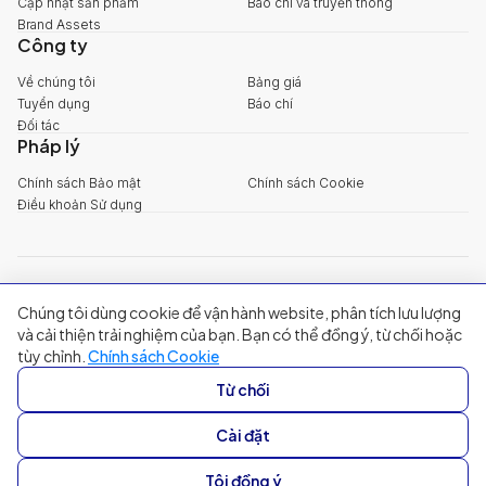
Cập nhật sản phẩm
Báo chí và truyền thông
Brand Assets
Công ty
Về chúng tôi
Bảng giá
Tuyển dụng
Báo chí
Đối tác
Pháp lý
Chính sách Bảo mật
Chính sách Cookie
Điều khoản Sử dụng
explore@filum.ai
Chúng tôi dùng cookie để vận hành website, phân tích lưu lượng
+84 888 18 1313
Trụ sở chính
:
Tầng 03, 65-67 Đường B4, Khu đô thị Sala, Phường An
và cải thiện trải nghiệm của bạn. Bạn có thể đồng ý, từ chối hoặc
Khánh, TP Hồ Chí Minh
tùy chỉnh.
Chính sách Cookie
Singapore
:
20A Tanjong Pagar Road, Singapore
Từ chối
© 2024 Filum Inc. All rights reserved.
Cài đặt
Tôi đồng ý