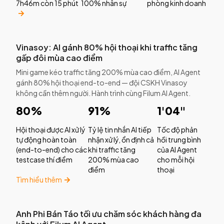
7h46m còn 15 phút
100% nhân sự
phòng kinh doanh
Vinasoy: AI gánh 80% hội thoại khi traffic tăng
gấp đôi mùa cao điểm
Mini game kéo traffic tăng 200% mùa cao điểm, AI Agent
gánh 80% hội thoại end-to-end — đội CSKH Vinasoy
không cần thêm người. Hành trình cùng Filum AI Agent.
80%
91%
1'04"
Hội thoại được AI xử lý
Tỷ lệ tin nhắn AI tiếp
Tốc độ phản
tự động hoàn toàn
nhận xử lý, ổn định cả
hồi trung bình
(end-to-end) cho các
khi traffic tăng
của AI Agent
testcase thí điểm
200% mùa cao
cho mỗi hội
điểm
thoại
Tìm hiểu thêm
Anh Phi Bán Táo tối ưu chăm sóc khách hàng đa