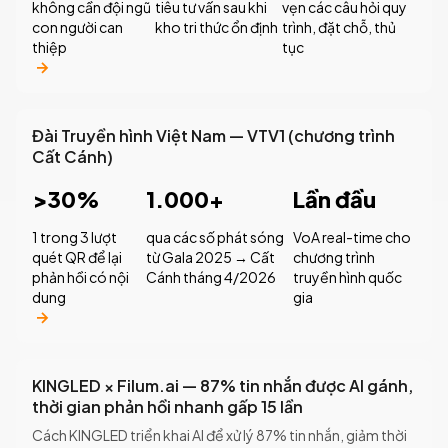
không cần đội ngũ
tiêu tư vấn sau khi
vẹn các câu hỏi quy
con người can
kho tri thức ổn định
trình, đặt chỗ, thủ
thiệp
tục
Đài Truyền hình Việt Nam — VTV1 (chương trình
Cất Cánh)
>30%
1.000+
Lần đầu
1 trong 3 lượt
qua các số phát sóng
VoA real-time cho
quét QR để lại
từ Gala 2025 → Cất
chương trình
phản hồi có nội
Cánh tháng 4/2026
truyền hình quốc
dung
gia
KINGLED × Filum.ai — 87% tin nhắn được AI gánh,
thời gian phản hồi nhanh gấp 15 lần
Cách KINGLED triển khai AI để xử lý 87% tin nhắn, giảm thời