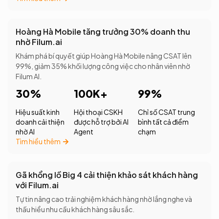
Hoàng Hà Mobile tăng trưởng 30% doanh thu
nhờ Filum.ai
Khám phá bí quyết giúp Hoàng Hà Mobile nâng CSAT lên
99%, giảm 35% khối lượng công việc cho nhân viên nhờ
Filum AI.
30%
100K+
99%
Hiệu suất kinh
Hội thoại CSKH
Chỉ số CSAT trung
doanh cải thiện
được hỗ trợ bởi AI
bình tất cả điểm
nhờ AI
Agent
chạm
Tìm hiểu thêm
Gã khổng lồ Big 4 cải thiện khảo sát khách hàng
với Filum.ai
Tự tin nâng cao trải nghiệm khách hàng nhờ lắng nghe và
thấu hiểu nhu cầu khách hàng sâu sắc.