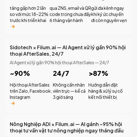
tăng gấp hơn 2 lần
qua ZNS, email và QR
gửi đa kênh ngay
so với mức 18–22%
code trong chưa đầy
khi ký ức chuyến
trước khi triển khai
6 tháng vận hành
đi còn nguyên vẹn
Sidotech × Filum.ai — AI Agent xử lý gần 90% hội
thoại AfterSales, 24/7
AI Agent xử lý gần 90% hội thoại AfterSales — 24/7
~90%
24/7
>87%
Hội thoại AfterSales
Không cần nhân
Hướng dẫn đặt
trên Zalo, Facebook,
viên trực — kể cả
hàng & xử lý sự cố
Instagram
3 giờ sáng
kết nối thiết bị
Nông Nghiệp ADI × Filum.ai — AI gánh ~95% hội
thoại tư vấn vật tư nông nghiệp ngay tháng đầu