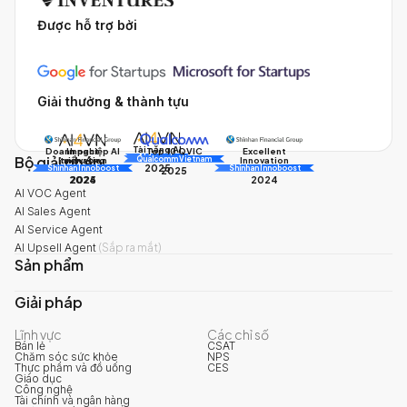
Được hỗ trợ bởi
Giải thưởng & thành tựu
Tài năng AI
Doanh nghiệp AI
Impact
Excellent
Top 10 QVIC
Bộ giải pháp
AI Awards
Innovation
triển vọng
Innovation
Qualcomm Vietnam
2025
Shinhan Innoboost
AI Awards
Shinhan Innoboost
2025
2024
2025
2024
AI VOC Agent
AI Sales Agent
AI Service Agent
AI Upsell Agent
(
Sắp ra mắt
)
Sản phẩm
Giải pháp
Lĩnh vực
Các chỉ số
Bán lẻ
CSAT
Chăm sóc sức khỏe
NPS
Thực phẩm và đồ uống
CES
Giáo dục
Công nghệ
Tài chính và ngân hàng