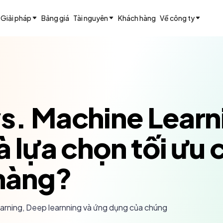
Giải pháp
Bảng giá
Tài nguyên
Khách hàng
Về công ty
vs. Machine Lear
 lựa chọn tối ưu c
hàng?
earning, Deep learnning và ứng dụng của chúng