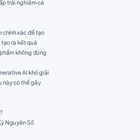
ấp trải nghiệm cá
o chính xác để tạo
 tạo ra kết quả
ản phẩm không đúng
erative AI khó giải
u này có thể gây
g?
Kỷ Nguyên Số