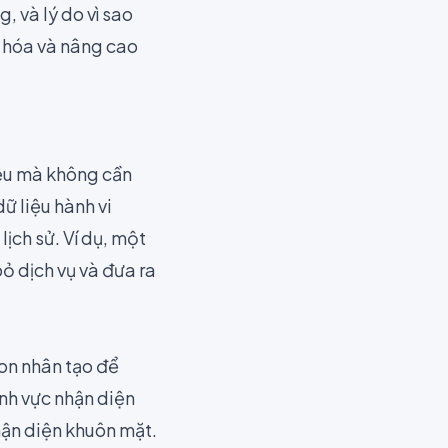
 và lý do vì sao
n hóa và nâng cao
iệu mà không cần
ữ liệu hành vi
ịch sử. Ví dụ, một
ỏ dịch vụ và đưa ra
on nhân tạo để
ĩnh vực nhận diện
hận diện khuôn mặt.