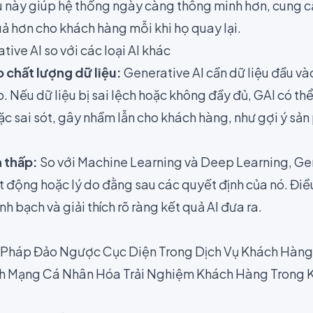
ều này giúp hệ thống ngày càng thông minh hơn, cung c
ả hơn cho khách hàng mỗi khi họ quay lại.
ive AI so với các loại AI khác
 chất lượng dữ liệu:
Generative AI cần dữ liệu đầu và
. Nếu dữ liệu bị sai lệch hoặc không đầy đủ, GAI có thể
ặc sai sót, gây nhầm lẫn cho khách hàng, như gợi ý s
h thấp:
So với Machine Learning và Deep Learning, Gen
t động hoặc lý do đằng sau các quyết định của nó. Điề
h bạch và giải thích rõ ràng kết quả AI đưa ra.
ải Pháp Đảo Ngược Cục Diện Trong Dịch Vụ Khách Hàn
ch Mạng Cá Nhân Hóa Trải Nghiệm Khách Hàng Trong 