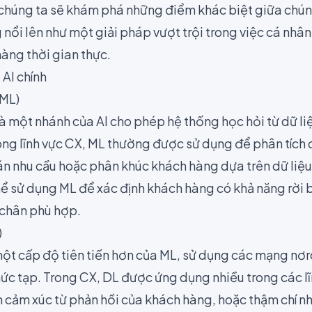
 chúng ta sẽ khám phá những điểm khác biệt giữa chúng,
nổi lên như một giải pháp vượt trội trong việc cá nhâ
àng thời gian thực.
AI chính
(ML)
à một nhánh của AI cho phép hệ thống học hỏi từ dữ l
Trong lĩnh vực CX, ML thường được sử dụng để phân tích d
 nhu cầu hoặc phân khúc khách hàng dựa trên dữ liệu l
ể sử dụng ML để xác định khách hàng có khả năng rời b
 chân phù hợp.
)
ột cấp độ tiên tiến hơn của ML, sử dụng các mạng nơr
hức tạp. Trong CX, DL được ứng dụng nhiều trong các l
h cảm xúc từ phản hồi của khách hàng, hoặc thậm chí n