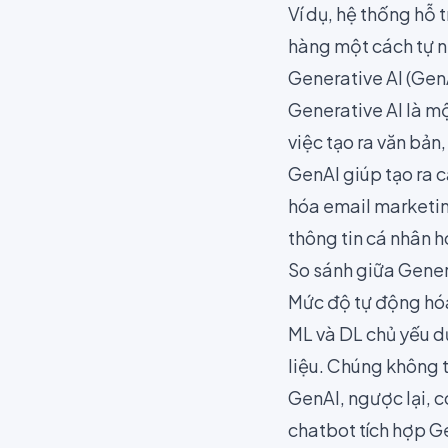
Ví dụ, hệ thống hỗ 
hàng một cách tự n
Generative AI (Gen
Generative AI là mộ
việc tạo ra văn bản
GenAI giúp tạo ra 
hóa email marketin
thông tin cá nhân h
So sánh giữa Gener
Mức độ tự động hó
ML và DL chủ yếu dự
liệu. Chúng không t
GenAI, ngược lại, c
chatbot tích hợp Ge