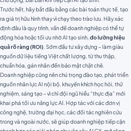
Trước hết, hãy bắt đầu bằng các bài toán thực tế, tạo
ra giá trị hữu hình thay vì chạy theo trào lưu. Hãy xác
định đâu là quy trình, vấn đề doanh nghiệp có thể tự
động hóa hoặc tối ưu nhờ AI tạo sinh,
đo lường hiệu
quả rõ ràng (ROI)
. Sớm đầu tư xây dựng – làm giàu
nguồn dữ liệu tiếng Việt chất lượng, từ thu thập,
chuẩn hóa, gán nhãn đến bảo mật chặt chẽ.
Doanh nghiệp cũng nên chú trọng đào tạo, phát triển
nguồn nhân lực AI nội bộ, khuyến khích học hỏi, thử
nghiệm, sáng tạo – vì chỉ đội ngũ hiểu “thực địa” mới
khai phá tối ưu năng lực AI. Hợp tác với các đơn vị
công nghệ, trường đại học, các đối tác nghiên cứu
trong và ngoài nước, sẽ giúp doanh nghiệp tiếp cận
nhanh hơn các giải pháp chuyên sâu AI CX, mở rộng