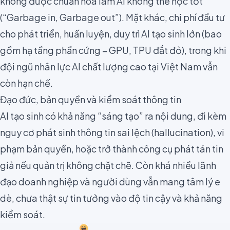
không được chuẩn hóa làm AI không thể học tốt
(“Garbage in, Garbage out”). Mặt khác, chi phí đầu tư
cho phát triển, huấn luyện, duy trì AI tạo sinh lớn (bao
gồm hạ tầng phần cứng – GPU, TPU đắt đỏ), trong khi
đội ngũ nhân lực AI chất lượng cao tại Việt Nam vẫn
còn hạn chế.
Đạo đức, bản quyền và kiểm soát thông tin
AI tạo sinh có khả năng “sáng tạo” ra nội dung, đi kèm
nguy cơ phát sinh thông tin sai lệch (hallucination), vi
phạm bản quyền, hoặc trở thành công cụ phát tán tin
giả nếu quản trị không chặt chẽ. Còn khá nhiều lãnh
đạo doanh nghiệp và người dùng vẫn mang tâm lý e
dè, chưa thật sự tin tưởng vào độ tin cậy và khả năng
kiểm soát.