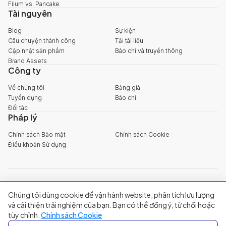
Filum vs. Pancake
Tài nguyên
Blog
Sự kiện
Câu chuyện thành công
Tải tài liệu
Cập nhật sản phẩm
Báo chí và truyền thông
Brand Assets
Công ty
Về chúng tôi
Bảng giá
Tuyển dụng
Báo chí
Đối tác
Pháp lý
Chính sách Bảo mật
Chính sách Cookie
Điều khoản Sử dụng
explore@filum.ai
Chúng tôi dùng cookie để vận hành website, phân tích lưu lượng
+84 888 18 1313
Trụ sở chính
:
Tầng 03, 65-67 Đường B4, Khu đô thị Sala, Phường An
và cải thiện trải nghiệm của bạn. Bạn có thể đồng ý, từ chối hoặc
Khánh, TP Hồ Chí Minh
tùy chỉnh.
Chính sách Cookie
Singapore
:
20A Tanjong Pagar Road, Singapore