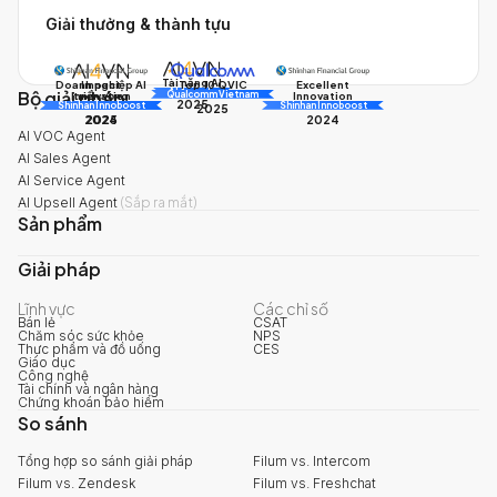
Giải thưởng & thành tựu
Tài năng AI
Doanh nghiệp AI
Impact
Excellent
Top 10 QVIC
Bộ giải pháp
AI Awards
Innovation
triển vọng
Innovation
Qualcomm Vietnam
2025
Shinhan Innoboost
AI Awards
Shinhan Innoboost
2025
2024
2025
2024
AI VOC Agent
AI Sales Agent
AI Service Agent
AI Upsell Agent
(
Sắp ra mắt
)
Sản phẩm
Giải pháp
Lĩnh vực
Các chỉ số
Bán lẻ
CSAT
Chăm sóc sức khỏe
NPS
Thực phẩm và đồ uống
CES
Giáo dục
Công nghệ
Tài chính và ngân hàng
Chứng khoán bảo hiểm
So sánh
Tổng hợp so sánh giải pháp
Filum vs. Intercom
Filum vs. Zendesk
Filum vs. Freshchat