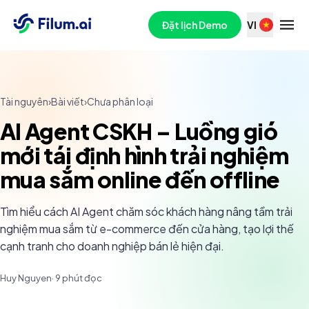
Đặt lịch Demo
VI
Tài nguyên
›
Bài viết
›
Chưa phân loại
AI Agent CSKH – Luồng gió
mới tái định hình trải nghiệm
mua sắm online đến offline
Tìm hiểu cách AI Agent chăm sóc khách hàng nâng tầm trải
nghiệm mua sắm từ e-commerce đến cửa hàng, tạo lợi thế
cạnh tranh cho doanh nghiệp bán lẻ hiện đại.
Huy Nguyen
·
9
phút đọc