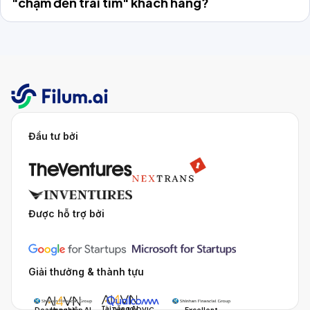
"chạm đến trái tim" khách hàng?
Đầu tư bởi
Được hỗ trợ bởi
Giải thưởng & thành tựu
Tài năng AI
Doanh nghiệp AI
Impact
Excellent
Top 10 QVIC