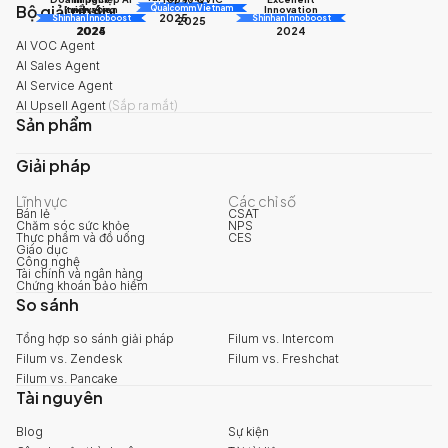
Bộ giải pháp
AI Awards
Innovation
triển vọng
Innovation
Qualcomm Vietnam
2025
Shinhan Innoboost
AI Awards
Shinhan Innoboost
2025
2024
2025
2024
AI VOC Agent
AI Sales Agent
AI Service Agent
AI Upsell Agent
(
Sắp ra mắt
)
Sản phẩm
Giải pháp
Lĩnh vực
Các chỉ số
Bán lẻ
CSAT
Chăm sóc sức khỏe
NPS
Thực phẩm và đồ uống
CES
Giáo dục
Công nghệ
Tài chính và ngân hàng
Chứng khoán bảo hiểm
So sánh
Tổng hợp so sánh giải pháp
Filum vs. Intercom
Filum vs. Zendesk
Filum vs. Freshchat
Filum vs. Pancake
Tài nguyên
Blog
Sự kiện