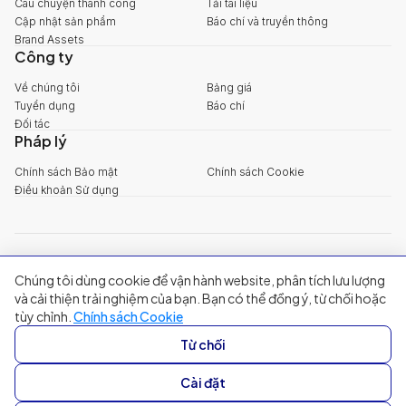
Câu chuyện thành công
Tải tài liệu
Cập nhật sản phẩm
Báo chí và truyền thông
Brand Assets
Công ty
Về chúng tôi
Bảng giá
Tuyển dụng
Báo chí
Đối tác
Pháp lý
Chính sách Bảo mật
Chính sách Cookie
Điều khoản Sử dụng
explore@filum.ai
Chúng tôi dùng cookie để vận hành website, phân tích lưu lượng
+84 888 18 1313
Trụ sở chính
:
Tầng 03, 65-67 Đường B4, Khu đô thị Sala, Phường An
và cải thiện trải nghiệm của bạn. Bạn có thể đồng ý, từ chối hoặc
Khánh, TP Hồ Chí Minh
tùy chỉnh.
Chính sách Cookie
Singapore
:
20A Tanjong Pagar Road, Singapore
Từ chối
© 2024 Filum Inc. All rights reserved.
Cài đặt