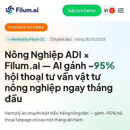
Đặt lịch Demo
VI
SUCCESS STORIES
Verified by Filum CS
⏱
5 phút đọc
Đăng
28/05/2026
Nông Nghiệp ADI ×
Filum.ai — AI gánh ~
95%
hội thoại tư vấn vật tư
nông nghiệp ngay tháng
đầu
Hai trợ lý ảo chuyên biệt hiểu 'tiếng nông dân' — gánh ~95% hội
thoại fanpage chỉ sau một tháng vận hành.