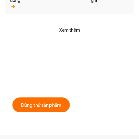
dung
gia
Xem thêm
Muốn biết giải pháp của Filum.ai có thể áp
dụng như nào cho doanh nghiệp của bạn?
Đặt lịch tư vấn cùng đội ngũ chúng tôi để khám phá các
giải pháp có thể mang lại giá trị cho doanh nghiệp của
bạn!
Dùng thử sản phẩm