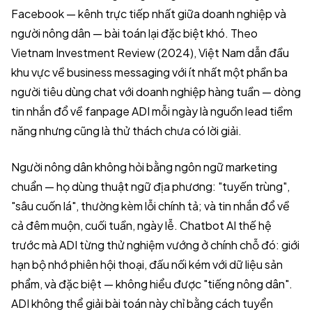
Facebook — kênh trực tiếp nhất giữa doanh nghiệp và
người nông dân — bài toán lại đặc biệt khó. Theo
Vietnam Investment Review (2024), Việt Nam dẫn đầu
khu vực về business messaging với ít nhất một phần ba
người tiêu dùng chat với doanh nghiệp hàng tuần — dòng
tin nhắn đổ về fanpage ADI mỗi ngày là nguồn lead tiềm
năng nhưng cũng là thử thách chưa có lời giải.
Người nông dân không hỏi bằng ngôn ngữ marketing
chuẩn — họ dùng thuật ngữ địa phương: "tuyến trùng",
"sâu cuốn lá", thường kèm lỗi chính tả; và tin nhắn đổ về
cả đêm muộn, cuối tuần, ngày lễ. Chatbot AI thế hệ
trước mà ADI từng thử nghiệm vướng ở chính chỗ đó: giới
hạn bộ nhớ phiên hội thoại, đấu nối kém với dữ liệu sản
phẩm, và đặc biệt — không hiểu được "tiếng nông dân".
ADI không thể giải bài toán này chỉ bằng cách tuyển