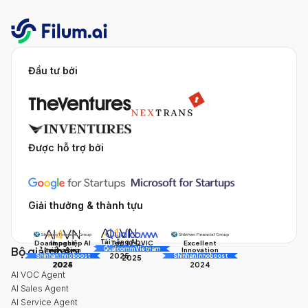
Đầu tư bởi
Được hỗ trợ bởi
Giải thưởng & thành tựu
Tài năng AI
Doanh nghiệp AI
Impact
Excellent
Top 10 QVIC
Bộ giải pháp
AI Awards
Innovation
triển vọng
Innovation
Qualcomm Vietnam
2025
Shinhan Innoboost
AI Awards
Shinhan Innoboost
2025
2024
2025
2024
AI VOC Agent
AI Sales Agent
AI Service Agent