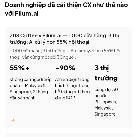
Doanh nghiệp đã cải thiện CX như thế nào
với Filum.ai
ZUS Coffee × Filum.ai — 1.000 cửa hàng, 3 thị
trường: AI xử lý hơn 55% hội thoại
1.000 cửa hàng, 3 thị trường — AI giải quyết hơn 55% hội
thoại, vẫn cùng một đội 30 người.
55%+
~90%
3 thị
trường
không cần người tiếp
AI hiện diện trong
quản — Malaysia &
hầu hết hội thoại,
cùng đội 30
Singapore, 2 tháng
hỗ trợ agent theo
người —
đầu vận hành
đúng SOP
Philippines,
Malaysia,
Singapore