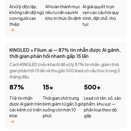
AI xử lý độc lập,
AI hoàn thành mục
AI giải quyết trọn
không cần đội ngũ
tiêu tư vấn sau khi
vẹn các câu hỏi quy
con người can
kho tri thức ổn định
trình, đặt chỗ, thủ
thiệp
tục
KINGLED × Filum.ai — 87% tin nhắn được AI gánh,
thời gian phản hồi nhanh gấp 15 lần
Cách KINGLED triển khai AI để xử lý 87% tin nhắn, giảm thời
gian phản hồi 15 lần và thu gần 500 lead có cấu trúc trong 3
tháng đầu.
87%
15×
500+
Tỉ lệ tin nhắn
Thời gian chờ trung
Lead có tên, số, sản
được AI gánh trên
bình giảm từ gần 3 giờ
phẩm, khu vực —
các kênh có triển
xuống còn hơn 10
phân loại theo độ
khai
phút
gấp