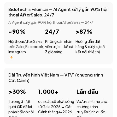
Sidotech × Filum.ai — AI Agent xử lý gần 90% hội
thoại AfterSales, 24/7
AI Agent xử lý gần 90% hội thoại AfterSales — 24/7
~90%
24/7
>87%
Hội thoại AfterSales
Không cần nhân
Hướng dẫn đặt
trên Zalo, Facebook,
viên trực — kể cả
hàng & xử lý sự cố
Instagram
3 giờ sáng
kết nối thiết bị
Đài Truyền hình Việt Nam — VTV1 (chương trình
Cất Cánh)
>30%
1.000+
Lần đầu
1 trong 3 lượt
qua các số phát sóng
VoA real-time cho
quét QR để lại
từ Gala 2025 → Cất
chương trình
phản hồi có nội
Cánh tháng 4/2026
truyền hình quốc