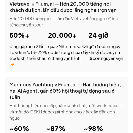
Vietravel × Filum.ai — Hơn 20.000 tiếng nói
khách du lịch, lần đầu được lắng nghe trọn vẹn
Hơn 20.000 tiếng nói — lần đầu Vietravel lắng nghe được
từng chuyến tour
50%+
20.000+
24 giờ
tăng gấp hơn 2 lần
qua ZNS, email và QR
gửi đa kênh ngay
so với mức 18–22%
code trong chưa đầy
khi ký ức chuyến
trước khi triển khai
6 tháng vận hành
đi còn nguyên vẹn
Marmoris Yachting × Filum.ai — Hai thương hiệu,
hai AI Agent, gần 60% hội thoại tự động sau 6
tuần
Hai thương hiệu cao cấp, năm kênh chat, một workspace —
và một đội CSKH được giải phóng cho việc cần đến con
người.
~60%
~87%
~98%