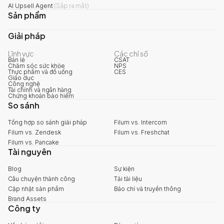
AI Upsell Agent
(
Sắp ra mắt
)
Sản phẩm
Giải pháp
Lĩnh vực
Các chỉ số
Bán lẻ
CSAT
Chăm sóc sức khỏe
NPS
Thực phẩm và đồ uống
CES
Giáo dục
Công nghệ
Tài chính và ngân hàng
Chứng khoán bảo hiểm
So sánh
Tổng hợp so sánh giải pháp
Filum vs. Intercom
Filum vs. Zendesk
Filum vs. Freshchat
Filum vs. Pancake
Tài nguyên
Blog
Sự kiện
Câu chuyện thành công
Tải tài liệu
Cập nhật sản phẩm
Báo chí và truyền thông
Brand Assets
Công ty