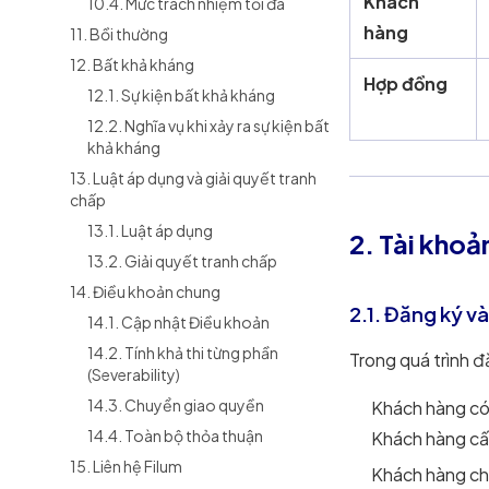
Khách
10.4. Mức trách nhiệm tối đa
hàng
11. Bồi thường
12. Bất khả kháng
Hợp đồng
12.1. Sự kiện bất khả kháng
12.2. Nghĩa vụ khi xảy ra sự kiện bất
khả kháng
13. Luật áp dụng và giải quyết tranh
chấp
13.1. Luật áp dụng
2. Tài kho
13.2. Giải quyết tranh chấp
14. Điều khoản chung
2.1. Đăng ký v
14.1. Cập nhật Điều khoản
14.2. Tính khả thi từng phần
Trong quá trình đ
(Severability)
14.3. Chuyển giao quyền
Khách hàng có 
14.4. Toàn bộ thỏa thuận
Khách hàng cấ
15. Liên hệ Filum
Khách hàng chị