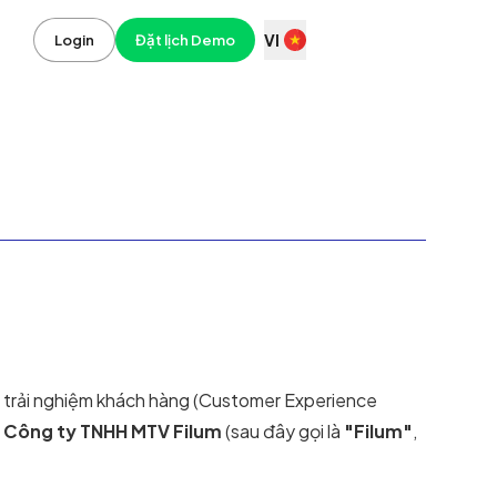
VI
Login
Đặt lịch Demo
rị trải nghiệm khách hàng (Customer Experience
i
Công ty TNHH MTV Filum
(sau đây gọi là
"Filum"
,