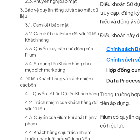
2.3. Khuyến nghị bảo mật
Điều khoản Sử dụ
3. Bảo vệ quyền riêng tư và bảo mật dữ
truy cập, đăng ký
liệu
hiểu và đồng ý vớ
3.1. Cam kết bảo mật
3.2. Cam kết của Filum đối với Dữ liệu
Điều khoản này đ
Khách hàng
3.3. Quyền truy cập chủ động của
Chính sách Bả
Filum
Chính sách s
3.4. Sử dụng tên Khách hàng cho
Hợp đồng cun
mục đích marketing
4. Dữ liệu Khách hàng và trách nhiệm
Data Process
các bên
4.1. Quyền sở hữu Dữ liệu Khách hàng
Trong trường hợp
4.2. Trách nhiệm của Khách hàng đối
tiên áp dụng.
với Dữ liệu
Filum có quyền c
4.3. Quyền của Filum khi phát hiện vi
phạm
có hiệu lực.
4.4. Khách hàng chịu trách nhiệm
trước pháp luật nếu sử dụng Nền