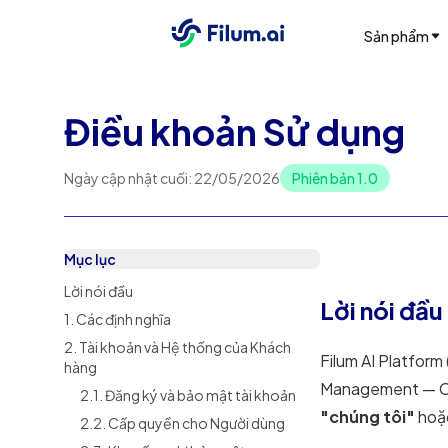
Sản phẩm
Điều khoản Sử dụng
Ngày cập nhật cuối
:
22/05/2026
Phiên bản
1.0
Mục lục
Lời nói đầu
Lời nói đầu
1. Các định nghĩa
2. Tài khoản và Hệ thống của Khách
Filum AI Platform 
hàng
Management — CXM
2.1. Đăng ký và bảo mật tài khoản
"chúng tôi"
hoặ
2.2. Cấp quyền cho Người dùng