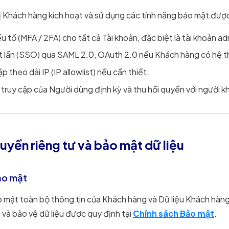
ị Khách hàng kích hoạt và sử dụng các tính năng bảo mật đượ
 tố (MFA / 2FA) cho tất cả Tài khoản, đặc biệt là tài khoản ad
lần (SSO) qua SAML 2.0, OAuth 2.0 nếu Khách hàng có hệ thố
ập theo dải IP (IP allowlist) nếu cần thiết;
truy cập của Người dùng định kỳ và thu hồi quyền với người 
uyền riêng tư và bảo mật dữ liệu
ảo mật
 mật toàn bộ thông tin của Khách hàng và Dữ liệu Khách hàng đ
 và bảo vệ dữ liệu được quy định tại
Chính sách Bảo mật
.