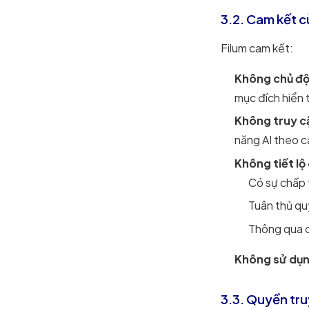
3.2. Cam kết c
Filum cam kết:
Không chủ độ
mục đích hiển 
Không truy cậ
năng AI theo c
Không tiết lộ 
Có sự chấp 
Tuân thủ qu
Thông qua c
Không sử dụn
3.3. Quyền tru