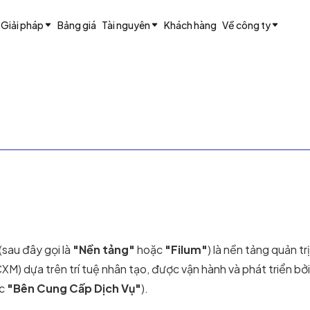
Giải pháp
Bảng giá
Tài nguyên
Khách hàng
Về công ty
(sau đây gọi là
"Nền tảng"
hoặc
"Filum"
) là nền tảng quản t
) dựa trên trí tuệ nhân tạo, được vận hành và phát triển bở
c
"Bên Cung Cấp Dịch Vụ"
).