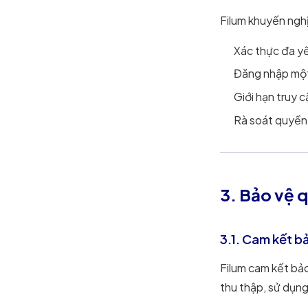
Filum khuyến ngh
Xác thực đa yếu
Đăng nhập một 
Giới hạn truy c
Rà soát quyền 
3. Bảo vệ q
3.1. Cam kết b
Filum cam kết bảo
thu thập, sử dụng