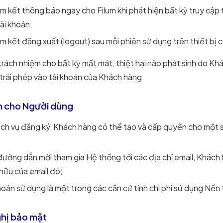
 kết thông báo ngay cho Filum khi phát hiện bất kỳ truy cập 
tài khoản;
 kết đăng xuất (logout) sau mỗi phiên sử dụng trên thiết bị 
trách nhiệm cho bất kỳ mất mát, thiệt hại nào phát sinh do K
trái phép vào tài khoản của Khách hàng.
n cho Người dùng
ịch vụ đăng ký, Khách hàng có thể tạo và cấp quyền cho một 
đường dẫn mời tham gia Hệ thống tới các địa chỉ email, Khác
 hữu của email đó;
hoản sử dụng là một trong các căn cứ tính chi phí sử dụng Nề
ghị bảo mật