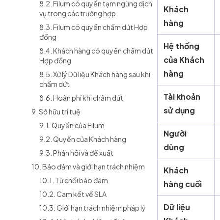
8.2. Filum có quyền tạm ngừng dịch
Khách
vụ trong các trường hợp
hàng
8.3. Filum có quyền chấm dứt Hợp
đồng
Hệ thống
8.4. Khách hàng có quyền chấm dứt
của Khách
Hợp đồng
hàng
8.5. Xử lý Dữ liệu Khách hàng sau khi
chấm dứt
Tài khoản
8.6. Hoàn phí khi chấm dứt
sử dụng
9. Sở hữu trí tuệ
9.1. Quyền của Filum
Người
9.2. Quyền của Khách hàng
dùng
9.3. Phản hồi và đề xuất
10. Bảo đảm và giới hạn trách nhiệm
Khách
10.1. Từ chối bảo đảm
hàng cuối
10.2. Cam kết về SLA
Dữ liệu
10.3. Giới hạn trách nhiệm pháp lý