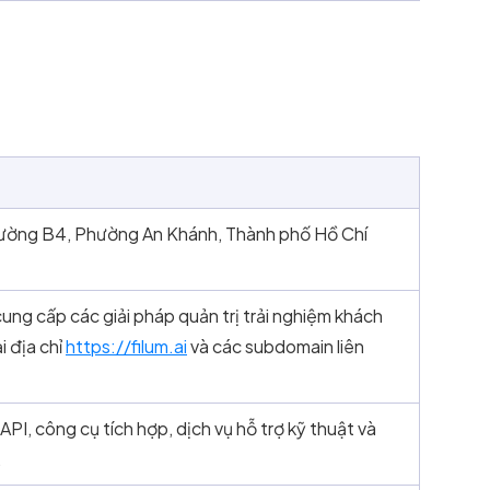
7 đường B4, Phường An Khánh, Thành phố Hồ Chí
ng cấp các giải pháp quản trị trải nghiệm khách
i địa chỉ
https://filum.ai
và các subdomain liên
I, công cụ tích hợp, dịch vụ hỗ trợ kỹ thuật và
.