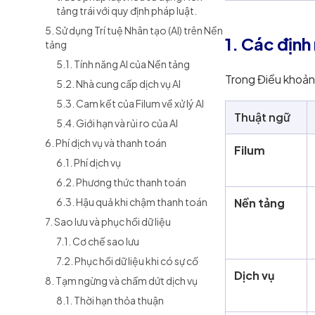
tảng trái với quy định pháp luật.
5. Sử dụng Trí tuệ Nhân tạo (AI) trên Nền
1. Các định
tảng
5.1. Tính năng AI của Nền tảng
Trong Điều khoản
5.2. Nhà cung cấp dịch vụ AI
5.3. Cam kết của Filum về xử lý AI
Thuật ngữ
5.4. Giới hạn và rủi ro của AI
6. Phí dịch vụ và thanh toán
Filum
6.1. Phí dịch vụ
6.2. Phương thức thanh toán
Nền tảng
6.3. Hậu quả khi chậm thanh toán
7. Sao lưu và phục hồi dữ liệu
7.1. Cơ chế sao lưu
7.2. Phục hồi dữ liệu khi có sự cố
Dịch vụ
8. Tạm ngừng và chấm dứt dịch vụ
8.1. Thời hạn thỏa thuận