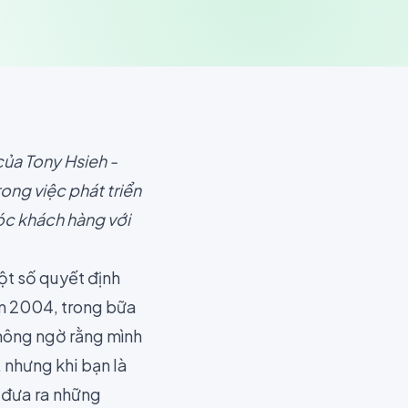
 của
Tony Hsieh
-
ng việc phát triển
óc khách hàng với
ột số quyết định
ăm 2004, trong bữa
không ngờ rằng mình
, nhưng khi bạn là
 đưa ra những