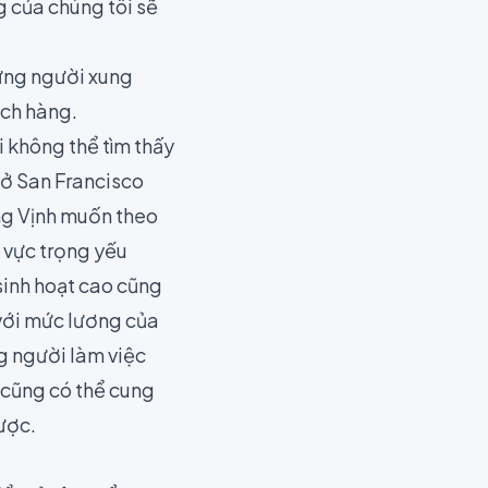
 của chúng tôi sẽ
hững người xung
ách hàng.
i không thể tìm thấy
 ở San Francisco
ùng Vịnh muốn theo
h vực trọng yếu
 sinh hoạt cao cũng
với mức lương của
g người làm việc
 cũng có thể cung
ược.