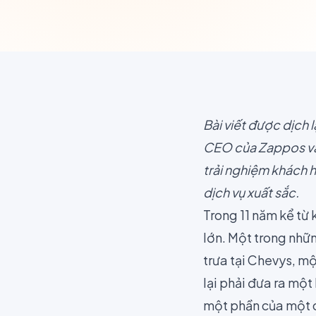
Bài viết được dịch l
CEO của Zappos và 
trải nghiệm khách 
dịch vụ xuất sắc.
Trong 11 năm kể từ 
lớn. Một trong nhữ
trưa tại Chevys, m
lại phải đưa ra một
một phần của một c