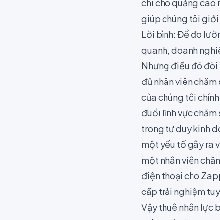
chi cho quảng cáo 
giúp chúng tôi giớ
Lời bình: Để đo lư
quanh, doanh nghiệ
Nhưng điều đó đòi h
đủ nhân viên chăm s
của chúng tôi chín
đuổi lĩnh vực chăm 
trong tư duy kinh d
một yếu tố gây ra 
một nhân viên chăm
điện thoại cho Zap
cấp trải nghiệm tu
Vậy thuê nhân lực b