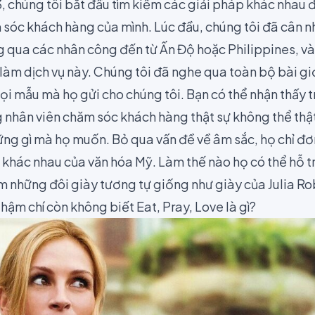
 chúng tôi bắt đầu tìm kiếm các giải pháp khác nhau
 sóc khách hàng của mình. Lúc đầu, chúng tôi đã cân n
g qua các nhân công đến từ Ấn Độ hoặc Philippines, và
làm dịch vụ này. Chúng tôi đã nghe qua toàn bộ bài gi
ọi mẫu mà họ gửi cho chúng tôi. Bạn có thể nhận thấy 
 nhân viên chăm sóc khách hàng thật sự không thể thật
ng gì mà họ muốn. Bỏ qua vấn đề về âm sắc, họ chỉ đơ
 khác nhau của văn hóa Mỹ. Làm thế nào họ có thể hỗ t
m những đôi giày tương tự giống như giày của Julia Ro
 thậm chí còn không biết
Eat, Pray, Love
là gì?