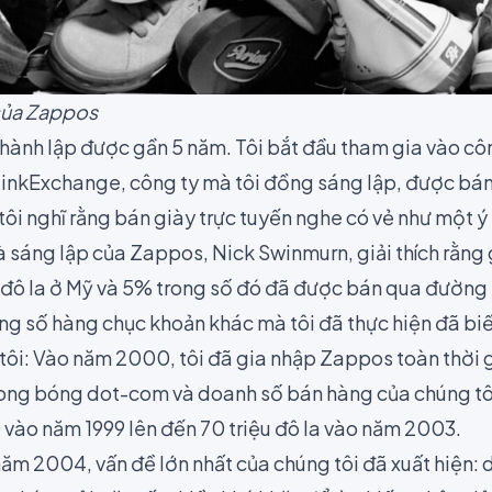
của Zappos
hành lập được gần 5 năm. Tôi bắt đầu tham gia vào công
 LinkExchange, công ty mà tôi đồng sáng lập, được bá
tôi nghĩ rằng bán giày trực tuyến nghe có vẻ như một ý 
 sáng lập của Zappos, Nick Swinmurn, giải thích rằng g
tỷ đô la ở Mỹ và 5% trong số đó đã được bán qua đường 
ong số hàng chục khoản khác mà tôi đã thực hiện đã b
 tôi: Vào năm 2000, tôi đã gia nhập Zappos toàn thời 
ong bóng dot-com
và doanh số bán hàng của chúng tô
 vào năm 1999 lên đến 70 triệu đô la vào năm 2003.
ăm 2004, vấn đề lớn nhất của chúng tôi đã xuất hiện: 