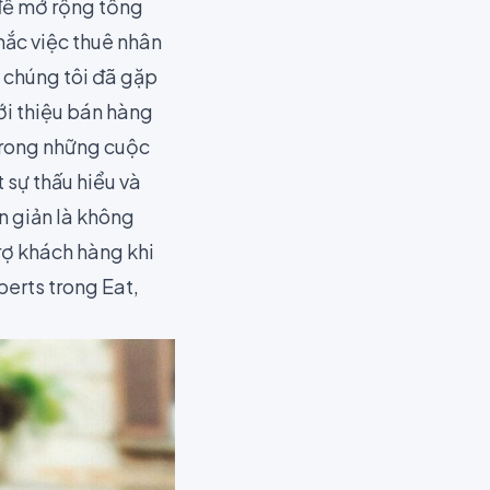
 để mở rộng tổng
hắc việc thuê nhân
 chúng tôi đã gặp
ới thiệu bán hàng
trong những cuộc
 sự thấu hiểu và
n giản là không
rợ khách hàng khi
berts trong Eat,