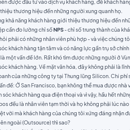
nên được đầu tư vào dịch vụ khách hàng, để khách hàng
i thiệu thương hiệu đến những người xung quanh họ.
ờng khả năng khách hàng giới thiệu thương hiệu đến n
p cần đo lường chỉ số
NPS
- chỉ số trung thành của kh
ỏi phải có những nhân viên phù hợp - và việc chúng tô
óc khách hàng tận tâm và có năng lực gần trụ sở chính
h là một vấn đề lớn. Rất khó tìm được những người ở V
sóc khách hàng. Về mặt văn hóa, đây không phải là lĩn
oanh của những công ty tại Thung lũng Silicon. Chi phí
vấn đề: Ở San Francisco, bạn không thể mua được nhà 
 sóc khách hàng qua điện thoại và vì vậy, hầu hết nhữn
pos đều là nhân viên tạm thời và họ không phải lúc nào
yệt vời mà khách hàng của chúng tôi xứng đáng nhận đ
ên ngoài (Outsource) thì sao?