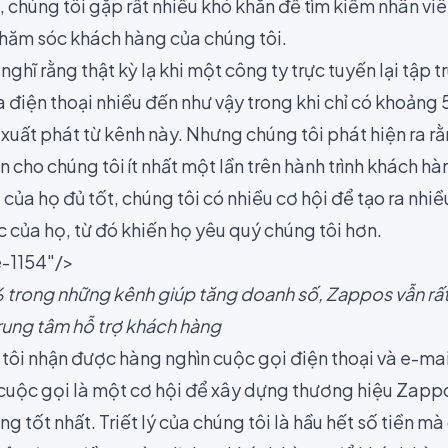
, chúng tôi gặp rất nhiều khó khăn để tìm kiếm nhân vi
 chăm sóc khách hàng của chúng tôi.
nghĩ rằng thật kỳ lạ khi một công ty trực tuyến lại tập 
 điện thoại nhiều đến như vậy trong khi chỉ có khoản
xuất phát từ kênh này. Nhưng chúng tôi phát hiện ra rằ
 cho chúng tôi ít nhất một lần trên hành trình khách hà
 của họ đủ tốt, chúng tôi có nhiều cơ hội để tạo ra nhiề
c của họ, từ đó khiến họ yêu quý chúng tôi hơn.
-1154"/>
 trong những kênh giúp tăng doanh số, Zappos vẫn rất
trung tâm hỗ trợ khách hàng
 tôi nhận được hàng nghìn cuộc gọi điện thoại và e-ma
cuộc gọi là một cơ hội để xây dựng thương hiệu Zapp
ng tốt nhất. Triết lý của chúng tôi là hầu hết số tiền m