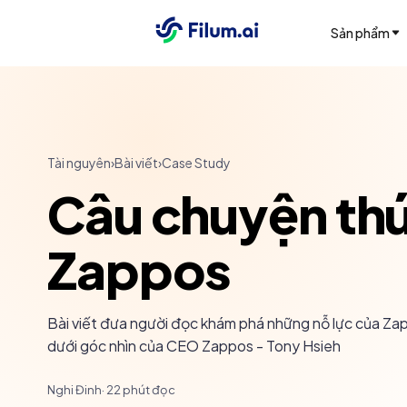
Sản phẩm
Tài nguyên
›
Bài viết
›
Case Study
Câu chuyện thú
Zappos
Bài viết đưa người đọc khám phá những nỗ lực của Zap
dưới góc nhìn của CEO Zappos - Tony Hsieh
Nghi Đinh
·
22
phút đọc