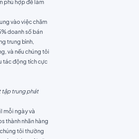
ên phù hợp để làm
trung vào việc chăm
g 5% doanh số bán
ng trung bình,
ng, và nếu chúng tôi
u tác động tích cực
 tập trung phát
il mỗi ngày và
os thành nhãn hàng
à chúng tôi thường