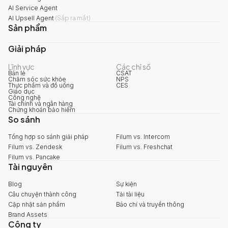
AI Service Agent
AI Upsell Agent
(
Sắp ra mắt
)
Sản phẩm
Giải pháp
Lĩnh vực
Các chỉ số
Bán lẻ
CSAT
Chăm sóc sức khỏe
NPS
Thực phẩm và đồ uống
CES
Giáo dục
Công nghệ
Tài chính và ngân hàng
Chứng khoán bảo hiểm
So sánh
Tổng hợp so sánh giải pháp
Filum vs. Intercom
Filum vs. Zendesk
Filum vs. Freshchat
Filum vs. Pancake
Tài nguyên
Blog
Sự kiện
Câu chuyện thành công
Tải tài liệu
Cập nhật sản phẩm
Báo chí và truyền thông
Brand Assets
Công ty