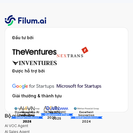
Đầu tư bởi
Được hỗ trợ bởi
Giải thưởng & thành tựu
Tài năng AI
Doanh nghiệp AI
Impact
Excellent
Top 10 QVIC
Bộ giải pháp
AI Awards
Innovation
triển vọng
Innovation
Qualcomm Vietnam
2025
Shinhan Innoboost
AI Awards
Shinhan Innoboost
2025
2024
2025
2024
AI VOC Agent
AI Sales Agent