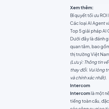
Xem thêm:
Bí quyết tối ưu ROI
Các loại AI Agent 
Top 5 giải pháp AI
Dưới đây là đánh g
quan tâm, bao gồm 
thị trường Việt Na
(Lưu ý: Thông tin về
thay đổi. Vui lòng 
và chính xác nhất).
Intercom
Intercom
là một nề
tiếng toàn cầu, đặc
các công cụ giao t