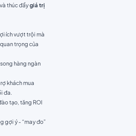
 và thúc đẩy
giá trị
ợi ích vượt trội mà
 quan trọng của
g song hàng ngàn
 trợ khách mua
i đa.
đào tạo, tăng ROI
ng gợi ý - “may đo”