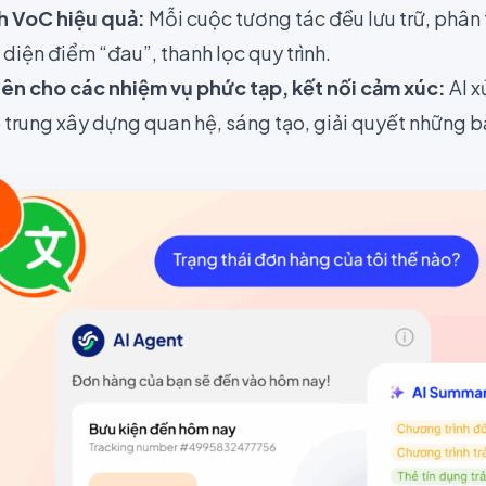
ch VoC hiệu quả:
Mỗi cuộc tương tác đều lưu trữ, phân 
diện điểm “đau”, thanh lọc quy trình.
iên cho các nhiệm vụ phức tạp, kết nối cảm xúc:
AI x
 trung xây dựng quan hệ, sáng tạo, giải quyết những b