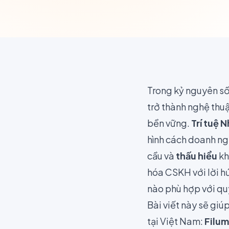
Trong kỷ nguyên s
trở thành nghệ thuậ
bền vững.
Trí tuệ N
hình cách doanh ngh
cầu và
thấu hiểu
kh
hóa CSKH với lời h
nào phù hợp với qu
Bài viết này sẽ giú
tại Việt Nam:
Filum