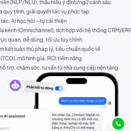
nhiên (NLP/NLU), thấu hiểu ý định/ngữ cảnh sâu
quy trình, giải quyết tác vụ phức tạp
ác, AI học hỏi – tự cải thiện
 đa kênh (Omnichannel), tích hợp với hệ thống CRM/
trực quan, dễ dùng, tối ưu tùy chỉnh
m kết tuân thủ pháp lý, tiêu chuẩn quốc tế
 (TCO), mô hình giá, ROI tiềm năng
hỗ trợ, chăm sóc, tư vấn từ nhà cung cấp nền tảng