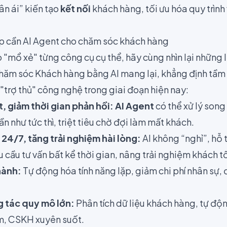
ân ái” kiến tạo
kết nối
khách hàng, tối ưu hóa quy trình
p cần AI Agent cho chăm sóc khách hàng
o "mổ xẻ" từng công cụ cụ thể, hãy cùng nhìn lại những l
hăm sóc Khách hàng bằng AI mang lại, khẳng định tầm
"trợ thủ" công nghệ trong giai đoạn hiện nay:
, giảm thời gian phản hồi:
AI Agent
có thể xử lý son
n như tức thì, triệt tiêu chờ đợi làm mất khách.
24/7, tăng trải nghiệm hài lòng:
AI không “nghỉ”, hỗ
 cầu tư vấn bất kể thời gian, nâng trải nghiệm khách tố
hành:
Tự động hóa tính năng lặp, giảm chi phí nhân sự, 
 tác quy mô lớn:
Phân tích dữ liệu khách hàng, tự độ
m, CSKH xuyên suốt.