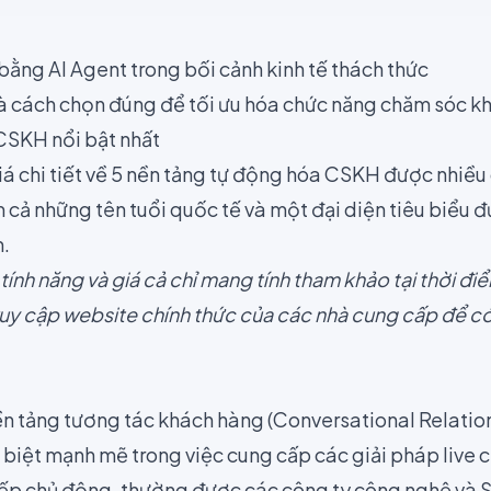
 bằng AI Agent trong bối cảnh kinh tế thách thức
và cách chọn đúng để tối ưu hóa chức năng chăm sóc k
 CSKH nổi bật nhất
iá chi tiết về 5 nền tảng tự động hóa CSKH được nhiề
cả những tên tuổi quốc tế và một đại diện tiêu biểu đ
m.
 tính năng và giá cả chỉ mang tính tham khảo tại thời điể
truy cập website chính thức của các nhà cung cấp để có
n tảng tương tác khách hàng (Conversational Relation
 biệt mạnh mẽ trong việc cung cấp các giải pháp live c
iếp chủ động, thường được các công ty công nghệ và 