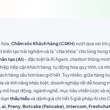
ố hóa,
Chăm sóc Khách hàng (CSKH)
vượt qua vai trò 
t kiến tạo trải nghiệm và là “chìa khóa” cho lòng trung
hân tạo (AI)
– đặc biệt là AI Agent, chatbot thông minh
iệp tiếp cận khách hàng, tự động hóa quy trình, cá nh
ách hàng sâu hơn bao giờ hết. Tuy nhiên, giữa hàng lo
ứa và tính năng khác biệt, doanh nghiệp rất dễ hoang 
y mô hoạt động, ngành nghề, mục tiêu chiến lược và n
p bạn
thấu hiểu
và đánh giá chi tiết 5 giải pháp AI cho
.ai, Preny, Botcake (Pancake), Intercom, Freshcha