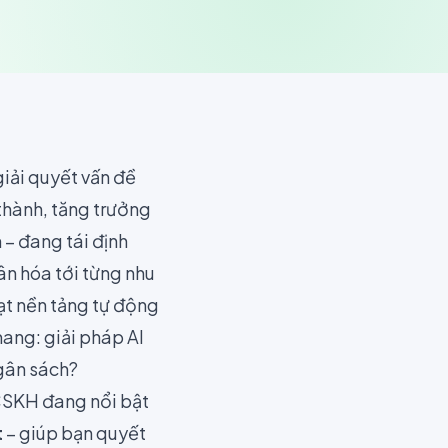
giải quyết vấn đề
 thành, tăng trưởng
 – đang tái định
ân hóa tới từng nhu
ạt nền tảng tự động
mang: giải pháp AI
gân sách?
 CSKH đang nổi bật
t
– giúp bạn quyết