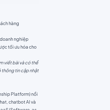
hách hàng
u doanh nghiệp
ược tối ưu hóa cho
m viết bài và có thể
 thông tin cập nhật
ship Platform) nổi
hat, chatbot AI và
SaaS (Software-as-