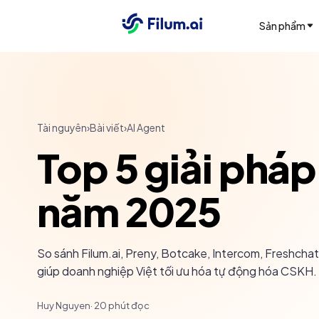
Sản phẩm
Tài nguyên
›
Bài viết
›
AI Agent
Top 5 giải phá
năm 2025
So sánh Filum.ai, Preny, Botcake, Intercom, Freshcha
giúp doanh nghiệp Việt tối ưu hóa tự động hóa CSKH.
Huy Nguyen
·
20
phút đọc