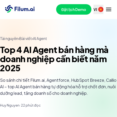
Đặt lịch Demo
VI
Tài nguyên
›
Bài viết
›
AI Agent
Top 4 AI Agent bán hàng mà
doanh nghiệp cần biết năm
2025
So sánh chi tiết Filum.ai, Agentforce, HubSpot Breeze, Callio
AI – top AI Agent bán hàng tự động hóa hỗ trợ chốt đơn, nuôi
dưỡng lead, tăng doanh số cho doanh nghiệp.
Huy Nguyen
·
22
phút đọc