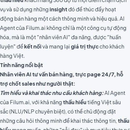
vụ và sử dụng những
insight
đó để thúc đẩy hoạt
động bán hàng một cách thông minh và hiệu quả. AI
Agent của Filum.ai không chỉ là một công cụ tự động
hóa, mà là một "nhân viên AI" đa năng, được "huấn
luyện" để
kết nối
và mang lại
giá trị thực
cho khách
hàng Việt.
Tính năng nổi bật
Nhân viên AI tư vấn bán hàng, trực page 24/7, hỗ
trợ chốt sales như người thật:
Tìm hiểu và khai thác nhu cầu khách hàng:
AI Agent
của Filum.ai, với khả năng
thấu hiểu
tiếng Việt sâu
sắc (NLU/NLP chuyên biệt), có thể chủ động đặt
những câu hỏi thông minh để khai thác thông tin,
thấu
hiểu
mong muốn, những "nỗi đau" và mục tiêu thực sự