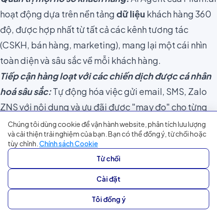
hoạt động dựa trên nền tảng
dữ liệu
khách hàng 360
độ, được hợp nhất từ tất cả các kênh tương tác
(CSKH, bán hàng, marketing), mang lại một cái nhìn
toàn diện và sâu sắc về mỗi khách hàng.
Tiếp cận hàng loạt với các chiến dịch được cá nhân
hoá sâu sắc:
Tự động hóa việc gửi email, SMS, Zalo
ZNS với nội dung và ưu đãi được "may đo" cho từng
phân khúc khách hàng tiềm năng dựa trên
dữ liệu
và
Chúng tôi dùng cookie để vận hành website, phân tích lưu lượng
và cải thiện trải nghiệm của bạn. Bạn có thể đồng ý, từ chối hoặc
hành vi của họ.
tùy chỉnh.
Chính sách Cookie
Phân loại và quản lý thông tin sản phẩm hiệu quả:
Từ chối
Giúp AI Agent luôn có nguồn thông tin chính xác và
Cài đặt
cập nhật để tư vấn cho khách hàng.
Phân khúc khách hàng tự động và chính xác bằng
Tôi đồng ý
AI:
Dựa trên nhiều tiêu chí
dữ liệu
và hành vi, giúp các