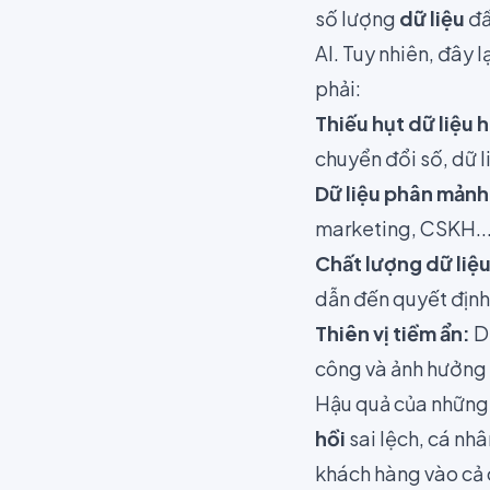
số lượng
dữ liệu
đầ
AI. Tuy nhiên, đây 
phải:
Thiếu hụt dữ liệu 
chuyển đổi số, dữ l
Dữ liệu phân mảnh
marketing, CSKH...
Chất lượng dữ liệ
dẫn đến quyết định 
Thiên vị tiềm ẩn:
Dữ
công và ảnh hưởng 
Hậu quả của những
hồi
sai lệch, cá nh
khách hàng vào cả 