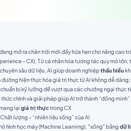
I) đang mở ra chân trời mới đầy hứa hẹn cho nâng cao t
erience – CX). Từ cá nhân hóa tương tác quy mô lớn, 
 chuyên sâu dữ liệu, AI giúp doanh nghiệp
thấu hiểu
kh
n đường hiện thực hóa giá trị thực từ AI không dễ dàn
 chuẩn bị kỹ lưỡng để vượt qua các chướng ngại thực t
 thức chính và giải pháp giúp AI trở thành “đồng minh
mang lại
giá trị thực
trong CX.
 Chất lượng – “nhiên liệu sống” của AI
c mô hình học máy (Machine Learning), "sống" bằng
dữ l