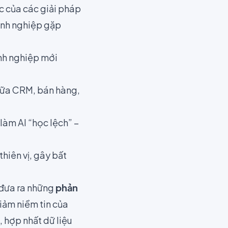
ác của các giải pháp
oanh nghiệp gặp
nh nghiệp mới
giữa CRM, bán hàng,
 làm AI “học lệch” –
thiên vị, gây bất
 đưa ra những
phản
iảm niềm tin của
 hợp nhất dữ liệu