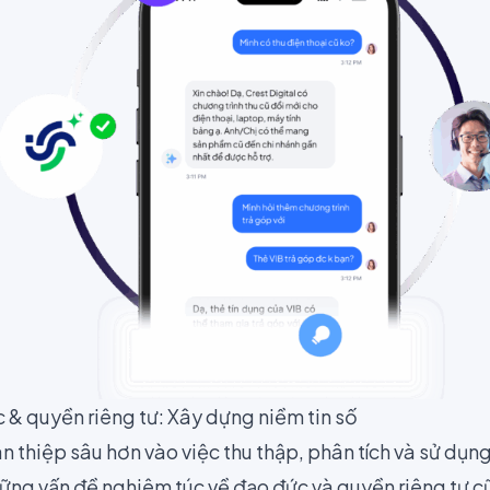
 & quyền riêng tư: Xây dựng niềm tin số
n thiệp sâu hơn vào việc thu thập, phân tích và sử dụn
ững vấn đề nghiêm túc về đạo đức và quyền riêng tư cũn