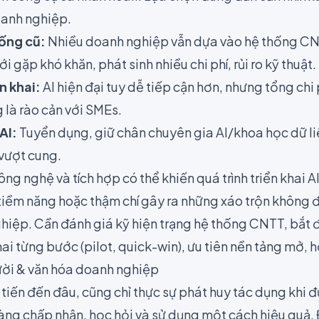
oanh nghiệp.
hống cũ:
Nhiều doanh nghiệp vẫn dựa vào hệ thống C
mới gặp khó khăn, phát sinh nhiều chi phí, rủi ro kỹ thuật.
ển khai:
AI hiện đại tuy dễ tiếp cận hơn, nhưng tổng chi
g là rào cản với SMEs.
AI:
Tuyển dụng, giữ chân chuyên gia AI/khoa học dữ liệ
 vượt cung.
ng nghệ và tích hợp có thể khiến quá trình triển khai AI
tiềm năng hoặc thậm chí gây ra những xáo trộn không 
iệp. Cần đánh giá kỹ hiện trạng hệ thống CNTT, bắt đ
khai từng bước (pilot, quick-win), ưu tiên nền tảng mở, 
ười & văn hóa doanh nghiệp
 tiến đến đâu, cũng chỉ thực sự phát huy tác dụng khi 
sàng chấp nhận, học hỏi và sử dụng một cách hiệu quả.