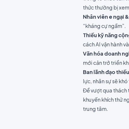
thức thường bị xem 
Nhân viên e ngại 
“kháng cự ngầm”.
Thiếu kỹ năng cộng
cách AI vận hành v
Văn hóa doanh ng
mới cản trở triển kh
Ban lãnh đạo thiế
lực, nhân sự sẽ khó
Để vượt qua thách t
khuyến khích thử ng
trung tâm.