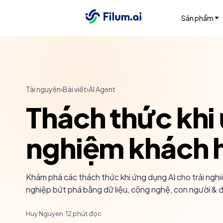
Sản phẩm
Tài nguyên
›
Bài viết
›
AI Agent
Thách thức khi 
nghiệm khách 
Khám phá các thách thức khi ứng dụng AI cho trải ngh
nghiệp bứt phá bằng dữ liệu, công nghệ, con người & đ
Huy Nguyen
·
12
phút đọc