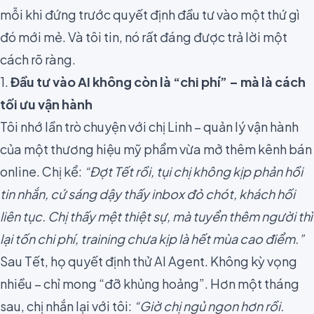
mỗi khi đứng trước quyết định đầu tư vào một thứ gì
đó mới mẻ. Và tôi tin, nó rất đáng được trả lời một
cách rõ ràng.
1.
Đầu tư vào AI không còn là “chi phí” – mà là cách
tối ưu vận hành
Tôi nhớ lần trò chuyện với chị Linh – quản lý vận hành
của một thương hiệu mỹ phẩm vừa mở thêm kênh bán
online. Chị kể:
“Đợt Tết rồi, tụi chị không kịp phản hồi
tin nhắn, cứ sáng dậy thấy inbox đỏ chót, khách hối
liên tục. Chị thấy mệt thiệt sự, mà tuyển thêm người thì
lại tốn chi phí, training chưa kịp là hết mùa cao điểm.”
Sau Tết, họ quyết định thử AI Agent. Không kỳ vọng
nhiều – chỉ mong “đỡ khủng hoảng”. Hơn một tháng
sau, chị nhắn lại với tôi:
“Giờ chị ngủ ngon hơn rồi.