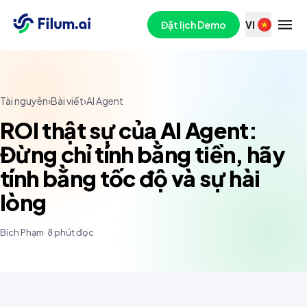
Đặt lịch Demo
VI
Tài nguyên
›
Bài viết
›
AI Agent
ROI thật sự của AI Agent:
Đừng chỉ tính bằng tiền, hãy
tính bằng tốc độ và sự hài
lòng
Bích Phạm
·
8
phút đọc