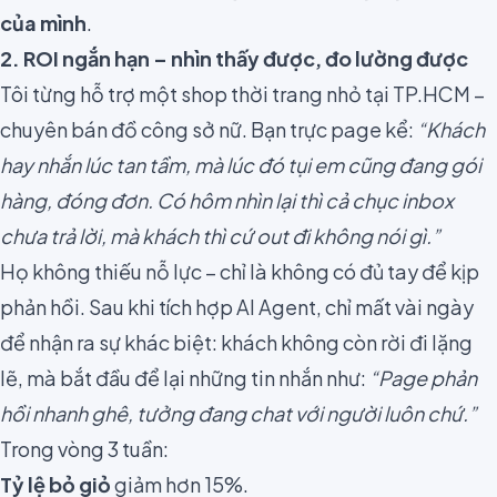
của mình
.
2. ROI ngắn hạn – nhìn thấy được, đo lường được
Tôi từng hỗ trợ một shop thời trang nhỏ tại TP.HCM –
chuyên bán đồ công sở nữ. Bạn trực page kể:
“Khách
hay nhắn lúc tan tầm, mà lúc đó tụi em cũng đang gói
hàng, đóng đơn. Có hôm nhìn lại thì cả chục inbox
chưa trả lời, mà khách thì cứ out đi không nói gì.”
Họ không thiếu nỗ lực – chỉ là không có đủ tay để kịp
phản hồi. Sau khi tích hợp AI Agent, chỉ mất vài ngày
để nhận ra sự khác biệt: khách không còn rời đi lặng
lẽ, mà bắt đầu để lại những tin nhắn như:
“Page phản
hồi nhanh ghê, tưởng đang chat với người luôn chứ.”
Trong vòng 3 tuần:
Tỷ lệ bỏ giỏ
giảm hơn 15%.