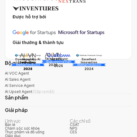
Được hỗ trợ bởi
Giải thưởng & thành tựu
Tài năng AI
Doanh nghiệp AI
Impact
Excellent
Top 10 QVIC
Bộ giải pháp
AI Awards
Innovation
triển vọng
Innovation
Qualcomm Vietnam
2025
Shinhan Innoboost
AI Awards
Shinhan Innoboost
2025
2024
2025
2024
AI VOC Agent
AI Sales Agent
AI Service Agent
AI Upsell Agent
(
Sắp ra mắt
)
Sản phẩm
Giải pháp
Lĩnh vực
Các chỉ số
Bán lẻ
CSAT
Chăm sóc sức khỏe
NPS
Thực phẩm và đồ uống
CES
Giáo dục