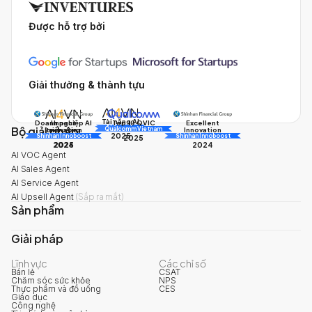
Được hỗ trợ bởi
Giải thưởng & thành tựu
Tài năng AI
Doanh nghiệp AI
Impact
Excellent
Top 10 QVIC
Bộ giải pháp
AI Awards
Innovation
triển vọng
Innovation
Qualcomm Vietnam
2025
Shinhan Innoboost
AI Awards
Shinhan Innoboost
2025
2024
2025
2024
AI VOC Agent
AI Sales Agent
AI Service Agent
AI Upsell Agent
(
Sắp ra mắt
)
Sản phẩm
Giải pháp
Lĩnh vực
Các chỉ số
Bán lẻ
CSAT
Chăm sóc sức khỏe
NPS
Thực phẩm và đồ uống
CES
Giáo dục
Công nghệ