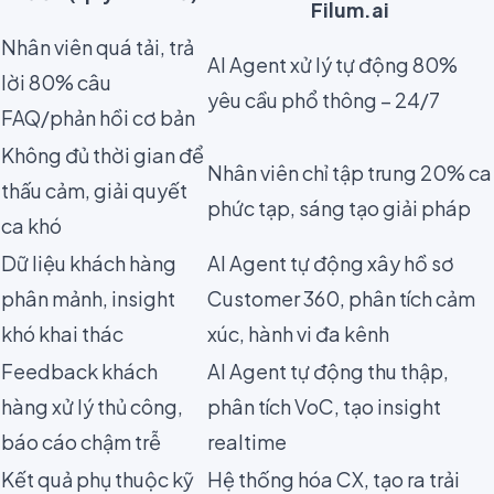
Filum.ai
Nhân viên quá tải, trả
AI Agent xử lý tự động 80%
lời 80% câu
yêu cầu phổ thông – 24/7
FAQ/phản hồi cơ bản
Không đủ thời gian để
Nhân viên chỉ tập trung 20% ca
thấu cảm, giải quyết
phức tạp, sáng tạo giải pháp
ca khó
Dữ liệu khách hàng
AI Agent tự động xây hồ sơ
phân mảnh, insight
Customer 360, phân tích cảm
khó khai thác
xúc, hành vi đa kênh
Feedback khách
AI Agent tự động thu thập,
hàng xử lý thủ công,
phân tích VoC, tạo insight
báo cáo chậm trễ
realtime
Kết quả phụ thuộc kỹ
Hệ thống hóa CX, tạo ra trải