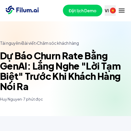
Đặt lịch Demo
VI
Tài nguyên
›
Bài viết
›
Chăm sóc khách hàng
Dự Báo Churn Rate Bằng
GenAI: Lắng Nghe "Lời Tạm
Biệt" Trước Khi Khách Hàng
Nói Ra
Huy Nguyen
·
7
phút đọc