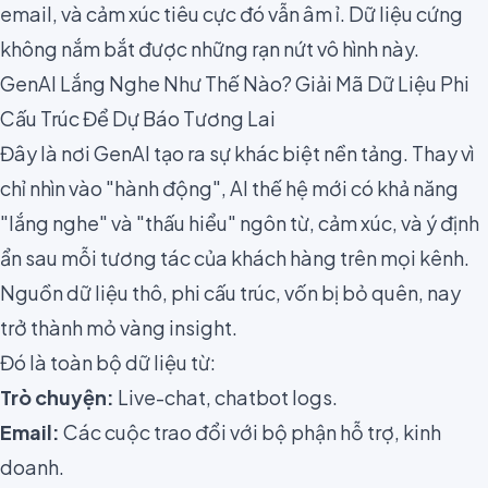
email, và cảm xúc tiêu cực đó vẫn âm ỉ. Dữ liệu cứng
không nắm bắt được những rạn nứt vô hình này.
GenAI Lắng Nghe Như Thế Nào? Giải Mã Dữ Liệu Phi
Cấu Trúc Để Dự Báo Tương Lai
Đây là nơi GenAI tạo ra sự khác biệt nền tảng. Thay vì
chỉ nhìn vào "hành động", AI thế hệ mới có khả năng
"lắng nghe" và "thấu hiểu" ngôn từ, cảm xúc, và ý định
ẩn sau mỗi tương tác của khách hàng trên mọi kênh.
Nguồn dữ liệu thô, phi cấu trúc, vốn bị bỏ quên, nay
trở thành mỏ vàng insight.
Đó là toàn bộ dữ liệu từ:
Trò chuyện:
Live-chat, chatbot logs.
Email:
Các cuộc trao đổi với bộ phận hỗ trợ, kinh
doanh.