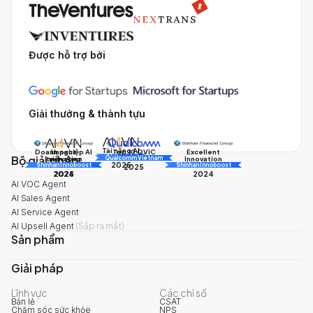
Được hỗ trợ bởi
Giải thưởng & thành tựu
Tài năng AI
Doanh nghiệp AI
Impact
Excellent
Top 10 QVIC
Bộ giải pháp
AI Awards
Innovation
triển vọng
Innovation
Qualcomm Vietnam
2025
Shinhan Innoboost
AI Awards
Shinhan Innoboost
2025
2024
2025
2024
AI VOC Agent
AI Sales Agent
AI Service Agent
AI Upsell Agent
(
Sắp ra mắt
)
Sản phẩm
Giải pháp
Lĩnh vực
Các chỉ số
Bán lẻ
CSAT
Chăm sóc sức khỏe
NPS