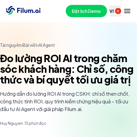
Đặt lịch Demo
VI
Tài nguyên
›
Bài viết
›
AI Agent
Đo lường ROI AI trong chăm
sóc khách hàng: Chỉ số, công
thức và bí quyết tối ưu giá trị
Hướng dẫn đo lường ROI AI trong CSKH: chỉ số then chốt,
công thức tính ROI, quy trình kiểm chứng hiệu quả – tối ưu
đầu tư AI Agent với giải pháp Filum.ai.
Huy Nguyen
·
13
phút đọc