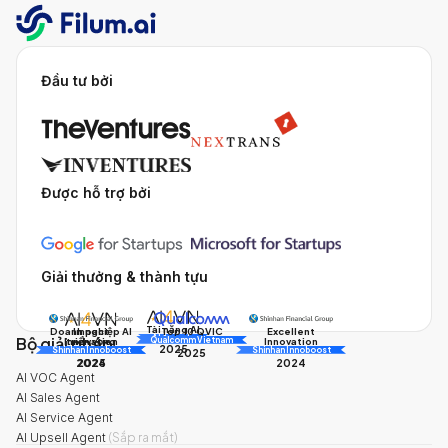
Đầu tư bởi
Được hỗ trợ bởi
Giải thưởng & thành tựu
Tài năng AI
Doanh nghiệp AI
Impact
Excellent
Top 10 QVIC
Bộ giải pháp
AI Awards
Innovation
triển vọng
Innovation
Qualcomm Vietnam
2025
Shinhan Innoboost
AI Awards
Shinhan Innoboost
2025
2024
2025
2024
AI VOC Agent
AI Sales Agent
AI Service Agent
AI Upsell Agent
(
Sắp ra mắt
)