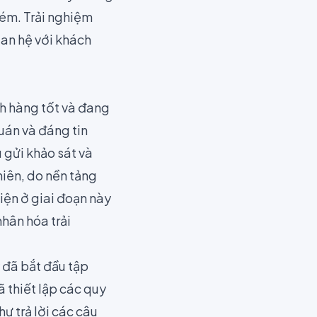
kém. Trải nghiệm
uan hệ với khách
ch hàng tốt và đang
uán và đáng tin
 gửi khảo sát và
hiên, do nền tảng
iện ở giai đoạn này
nhân hóa trải
 đã bắt đầu tập
ã thiết lập các quy
hư trả lời các câu