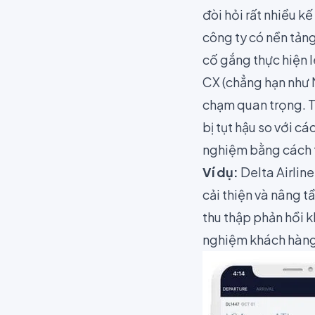
đòi hỏi rất nhiều k
công ty có nền tản
cố gắng thực hiện l
CX (chẳng hạn như
chạm quan trọng. Tu
bị tụt hậu so với cá
nghiệm bằng cách tí
Ví dụ:
Delta Airline
cải thiện và nâng t
thu thập phản hồi k
nghiệm khách hàng