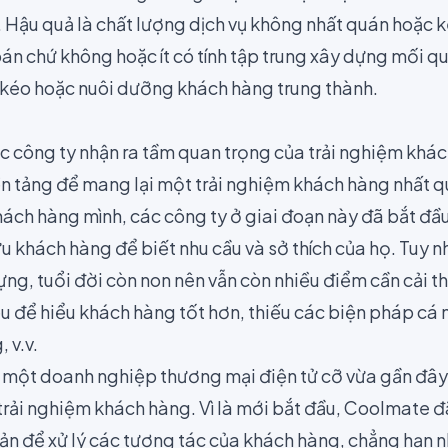
. Hậu quả là chất lượng dịch vụ không nhất quán hoặc 
án chứ không hoặc ít có tính tập trung xây dựng mối q
 kéo hoặc nuôi dưỡng khách hàng trung thành.
ác công ty nhận ra tầm quan trọng của trải nghiệm khá
ền tảng để mang lại một trải nghiệm khách hàng nhất q
hách hàng mình, các công ty ở giai đoạn này đã bắt đầu
u khách hàng để biết nhu cầu và sở thích của họ. Tuy n
ng, tuổi đời còn non nên vẫn còn nhiều điểm cần cải th
u để hiểu khách hàng tốt hơn, thiếu các biện pháp cá 
 v.v.
à một doanh nghiệp thương mại điện tử cỡ vừa gần đây
 trải nghiệm khách hàng. Vì là mới bắt đầu, Coolmate đ
 bản để xử lý các tương tác của khách hàng, chẳng hạn n