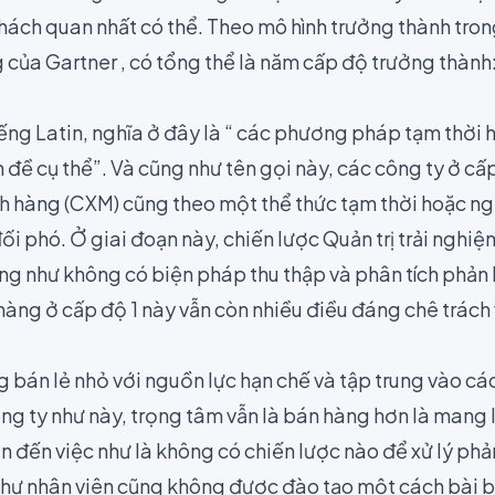
 khách quan nhất có thể. Theo mô hình trưởng thành trong
g
của Gartner
, có tổng thể là năm cấp độ trưởng thành
ếng Latin, nghĩa ở đây là “
các phương pháp tạm thời 
 đề cụ thể”. Và cũng như tên gọi này, các công ty ở cấ
ch hàng (CXM) cũng theo một thể thức tạm thời hoặc ng
ối phó. Ở giai đoạn này, chiến lược Quản trị trải ngh
ũng như không có biện pháp thu thập và phân tích phản
àng ở cấp độ 1 này vẫn còn nhiều điều đáng chê trách 
 bán lẻ nhỏ với nguồn lực hạn chế và tập trung vào c
g ty như này, trọng tâm vẫn là bán hàng hơn là mang l
 đến việc như là không có chiến lược nào để xử lý phản
hư nhân viên cũng không được đào tạo một cách bài b