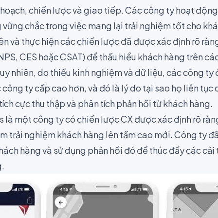
ế hoạch, chiến lược và giao tiếp. Các công ty hoạt độn
g vững chắc trong việc mang lại trải nghiệm tốt cho k
ên và thực hiện các chiến lược đã được xác định rõ ràn
NPS
, CES hoặc
CSAT
) để thấu hiểu khách hàng trên cá
y nhiên, do thiếu kinh nghiệm và dữ liệu, các công ty 
c công ty cấp cao hơn, và đó là lý do tại sao họ liên tục c
ch cực thu thập và phân tích phản hồi từ khách hàng.
s
là một công ty có chiến lược CX được xác định rõ ràn
ầm trải nghiệm khách hàng lên tầm cao mới. Công ty đã
hách hàng và sử dụng phản hồi đó để thúc đẩy các cải t
.