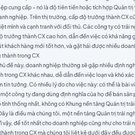
 cung cấp – nó là độ tiên tiến hoặc tích hợp Quản trị
nh nghiệp. Trên thị trường, cấp độ trưởng thành CX c
ệt mình và cạnh tranh với đối thủ. Các công ty có trả
độ trưởng thành CX cao hơn, dẫn đến việc có khả năng 
út khách hàng mới tốt hơn, và gặt hái được nhiều doan
 thành trong CX
chủ đề này, doanh nghiệp thường sẽ gặp nhiều định ngh
h trong CX khác nhau, dễ dẫn đến việc loạn và khó xá
n tin tưởng. Có nhiều lý do cho việc này: có thể là bài 
 một công ty đang dùng định nghĩa của họ để bán sản
ó tính thống nhất, không có Khung nền tảng Quản trị tr
ây là điều mà chúng tôi, một nền tảng Quản trị trải n
Vì vậy, để tốt nhất cho doanh nghiệp cũng như cho trải
thành trong CX mà chúng tôi liệt kê dưới đây đều đượ