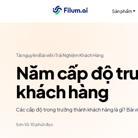
Sản phẩm
Tài nguyên
›
Bài viết
›
Trải Nghiệm Khách Hàng
Năm cấp độ trư
khách hàng
Các cấp độ trong trưởng thành khách hàng là gì? Bài viế
Sơn Vũ
·
10
phút đọc