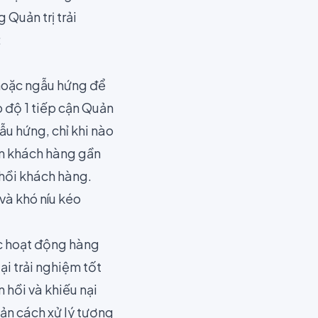
 Quản trị trải
:
hoặc ngẫu hứng
để
p độ 1 tiếp cận Quản
ẫu hứng, chỉ khi nào
iệm khách hàng gần
 hồi khách hàng.
và khó níu kéo
ác hoạt động hàng
ại trải nghiệm tốt
 hồi và khiếu nại
ản cách xử lý tương