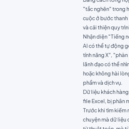
"tắc nghẽn" trong 
cuộc ở bước thanh 
và cải thiện quy trì
Nhận diện "Tiếng n
AI có thể tự động g
tính năng X", "phàn
lãnh đạo có thể nh
hoặc không hài lòng
phẩm và dịch vụ.
Dữ liệu khách hàn
file Excel, bị phâ
Trước khi tìm kiếm
chuyện mà dữ liệu 
từ thuật toán, mà t