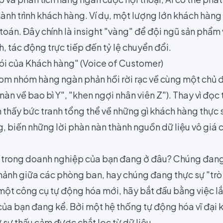
hành trình khách hàng. Ví dụ, một lượng lớn khách hàn
toán. Đây chính là insight "vàng" để đội ngũ sản phẩm
nh, tác động trực tiếp đến tỷ lệ chuyển đổi.
ói của Khách hàng" (Voice of Customer)
om nhóm hàng ngàn phản hồi rời rạc về cùng một chủ đề
 nàn về bao bì Y", "khen ngợi nhân viên Z"). Thay vì đọc
ìn thấy bức tranh tổng thể về những gì khách hàng thự
, biến những lời phàn nàn thành nguồn dữ liệu vô giá ch
g trong doanh nghiệp của bạn đang ở đâu? Chúng đang
n mảnh giữa các phòng ban, hay chúng đang thực sự "trò
 một công cụ tự động hóa mới, hãy bắt đầu bằng việc l
của bạn đang kể. Bởi một hệ thống tự động hóa vĩ đại
ừ sự thấu cảm được chắt lọc từ dữ liệu.