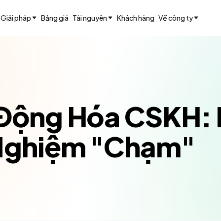
Giải pháp
Bảng giá
Tài nguyên
Khách hàng
Về công ty
 Động Hóa CSKH: 
 Nghiệm "Chạm"