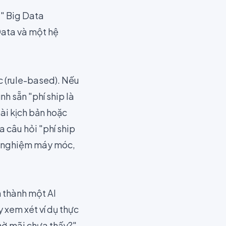
" Big Data
Data và một hệ
c (rule-based). Nếu
nh sẵn "phí ship là
ài kịch bản hoặc
 câu hỏi "phí ship
rải nghiệm máy móc,
h thành một AI
 xem xét ví dụ thực
hờ mãi chưa thấy?",