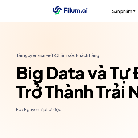
Sản phẩm
Tài nguyên
›
Bài viết
›
Chăm sóc khách hàng
Big Data và Tự
Trở Thành Trải
Huy Nguyen
·
7
phút đọc