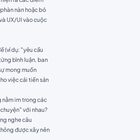
g phàn nàn hoặc bỏ
 và UX/UI vào cuộc
 (ví dụ: "yêu cầu
 từng bình luận, ban
c sự mong muốn
o việc cải tiến sản
 nằm im trong các
 chuyện" với nhau?
ắng nghe câu
 không được xây nên