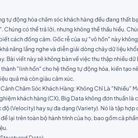
ng tự động hóa chăm sóc khách hàng đều đang thất bại 
. Chúng có thể trả lời, nhưng không thể thấu hiểu. Ch
biết cách đồng cảm. Gốc rễ của sự "vô hồn" này khôn
 khả năng lắng nghe và diễn giải dòng chảy dữ liệu kh
y. Bài viết này sẽ không bàn về việc thu thập nhiều dữ 
thành "linh hồn" cho hệ thống tự động hóa, kiến tạo n
iệu quả mà còn giàu cảm xúc.
i Cảnh Chăm Sóc Khách Hàng: Không Chỉ Là "Nhiều" M
i nghiệm khách hàng (CX), Big Data không đơn thuần là
 độ (Velocity) hay sự đa dạng (Variety). Nó là tập hợp
ể lại trên toàn bộ hành trình của họ, bao gồm cả phần
ệu.
 (Structured Data)