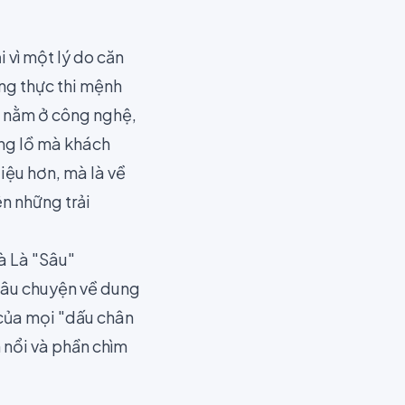
vì một lý do căn
úng thực thi mệnh
g nằm ở công nghệ,
ổng lồ mà khách
liệu hơn, mà là về
ên những trải
à Là "Sâu"
 câu chuyện về dung
 của mọi "dấu chân
 nổi và phần chìm