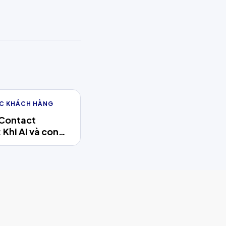
C KHÁCH HÀNG
 Contact
 Khi AI và con
ợp lực nâng tầm
óc khách hàng