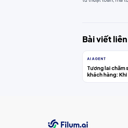
Bài viết liê
AI AGENT
Tương lai chăm 
khách hàng: Khi
Agent vượt qua
hoảng & xây dự
tin khách hàng