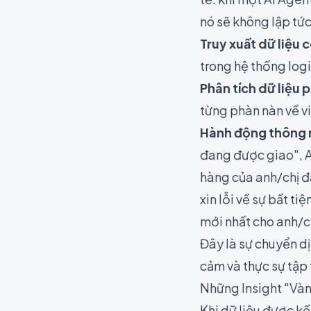
nó sẽ không lập tức 
Truy xuất dữ liệu c
trong hệ thống logi
Phân tích dữ liệu p
từng phàn nàn về vi
Hành động thông 
đang được giao", A
hàng của anh/chị đa
xin lỗi về sự bất ti
mới nhất cho anh/c
Đây là sự chuyển dị
cảm và thực sự tập 
Những Insight "Vàn
Khi dữ liệu được kế