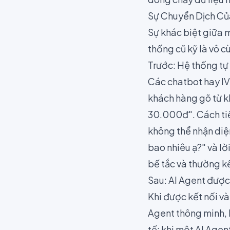
Sự Chuyển Dịch Củ
Sự khác biệt giữa 
thống cũ kỹ là vô cù
Trước: Hệ thống tự
Các chatbot hay IV
khách hàng gõ từ khó
30.000đ". Cách tiế
không thể nhận diệ
bao nhiêu ạ?" và lờ
bế tắc và thường k
Sau: AI Agent đượ
Khi được kết nối v
Agent thông minh, 
tế: khi một AI Agen