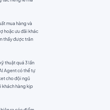
suất mua hàng và
trợ hoặc ưu đãi khác
m thấy được trân
kỹ thuật quá 3 lần
 AI Agent có thể tự
ket cho đội ngũ
i khách hàng kịp
 hiện ra các điểm