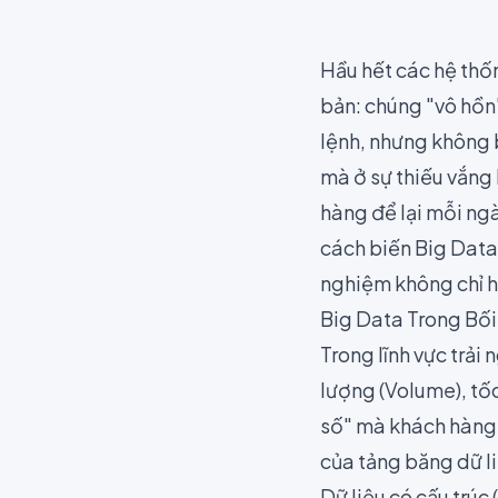
Hầu hết các hệ thố
bản: chúng "vô hồn"
lệnh, nhưng không 
mà ở sự thiếu vắng
hàng để lại mỗi ngà
cách biến Big Data 
nghiệm không chỉ h
Big Data Trong Bố
Trong lĩnh vực trả
lượng (Volume), tốc
số" mà khách hàng đ
của tảng băng dữ li
Dữ liệu có cấu trúc