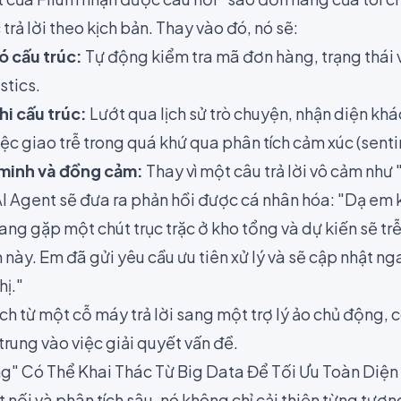
trả lời theo kịch bản. Thay vào đó, nó sẽ:
ó cấu trúc:
Tự động kiểm tra mã đơn hàng, trạng thái v
stics.
hi cấu trúc:
Lướt qua lịch sử trò chuyện, nhận diện kh
ệc giao trễ trong quá khứ qua phân tích cảm xúc (senti
minh và đồng cảm:
Thay vì một câu trả lời vô cảm như
I Agent sẽ đưa ra phản hồi được cá nhân hóa: "Dạ em 
ng gặp một chút trục trặc ở kho tổng và dự kiến sẽ tr
ện này. Em đã gửi yêu cầu ưu tiên xử lý và sẽ cập nhật ng
hị."
ch từ một cỗ máy trả lời sang một trợ lý ảo chủ động,
trung vào việc giải quyết vấn đề.
g" Có Thể Khai Thác Từ Big Data Để Tối Ưu Toàn Diện
t nối và phân tích sâu, nó không chỉ cải thiện từng tươn