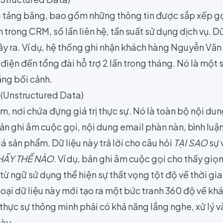
a tảng băng, bao gồm những thông tin được sắp xếp gọ
trong CRM, số lần liên hệ, tần suất sử dụng dịch vụ. Dữ 
ảy ra. Ví dụ, hệ thống ghi nhận khách hàng Nguyễn Văn
 điện đến tổng đài hỗ trợ 2 lần trong tháng. Nó là một s
ắng bối cảnh.
c (Unstructured Data)
m, nơi chứa đựng giá trị thực sự. Nó là toàn bộ nội dun
ản ghi âm cuộc gọi, nội dung email phàn nàn, bình luận
á sản phẩm. Dữ liệu này trả lời cho câu hỏi
TẠI SAO
sự v
HẤY THẾ NÀO
. Ví dụ, bản ghi âm cuộc gọi cho thấy gi
 từ ngữ sử dụng thể hiện sự thất vọng tột độ về thời gi
loại dữ liệu này mới tạo ra một bức tranh 360 độ về kh
hực sự thông minh phải có khả năng lắng nghe, xử lý và
này.