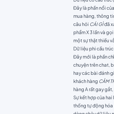
Đây là phần nổi củ
mua hàng, thông tin 
câu hỏi
CÁI GÌ
đã x
phẩm X 3 lần và gọi
một sự thật thiếu v
Dữ liệu phi cấu trú
Đây mới là phần chì
chuyện trên chat, b
hay các bài đánh gi
khách hàng
CẢM T
hàng A rất gay gắt,
Sự kết hợp của hai 
thống tự động hóa t
dòng chảy dữ liệu 