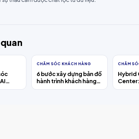
n quan
CHĂM SÓC KHÁCH HÀNG
CHĂM SÓ
sóc
6 bước xây dựng bản đồ
Hybrid
 AI
hành trình khách hàng
Center:
 khủng
hiện đại: Tối ưu trải
người h
ng niềm
nghiệm bằng dữ liệu và
chăm s
AI Agent