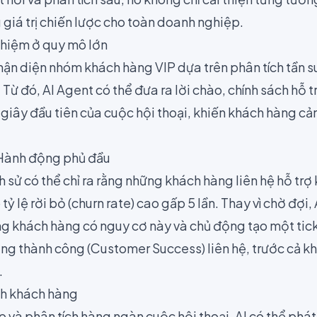
giá trị chiến lược cho toàn doanh nghiệp.
ghiệm ở quy mô lớn
nhận diện nhóm khách hàng VIP dựa trên phân tích tần 
u. Từ đó, AI Agent có thể đưa ra lời chào, chính sách hỗ 
 giây đầu tiên của cuộc hội thoại, khiến khách hàng cả
 Hành động phủ đầu
ch sử có thể chỉ ra rằng những khách hàng liên hệ hỗ trợ 
ỷ lệ rời bỏ (churn rate) cao gấp 5 lần. Thay vì chờ đợi,
g khách hàng có nguy cơ này và chủ động tạo một tic
g thành công (Customer Success) liên hệ, trước cả kh
.
ình khách hàng
và phân tích hàng ngàn cuộc hội thoại, AI có thể phát