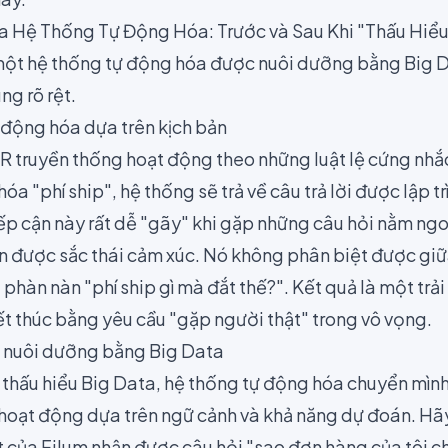
a Hệ Thống Tự Động Hóa: Trước và Sau Khi "Thấu Hiểu
một hệ thống tự động hóa được nuôi dưỡng bằng Big 
ng rõ rệt.
 động hóa dựa trên kịch bản
R truyền thống hoạt động theo những luật lệ cứng nhắ
a "phí ship", hệ thống sẽ trả về câu trả lời được lập trì
p cận này rất dễ "gãy" khi gặp những câu hỏi nằm ngo
n được sắc thái cảm xúc. Nó không phân biệt được giữa
i phàn nàn "phí ship gì mà đắt thế?". Kết quả là một t
ết thúc bằng yêu cầu "gặp người thật" trong vô vọng.
c nuôi dưỡng bằng Big Data
à thấu hiểu Big Data, hệ thống tự động hóa chuyển mìn
hoạt động dựa trên ngữ cảnh và khả năng dự đoán. Hãy
t của Filum nhận được câu hỏi "sao đơn hàng của tôi c