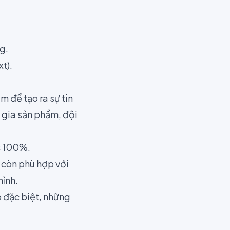
g.
t).
m để tạo ra sự tin
n gia sản phẩm, đội
c 100%.
 còn phù hợp với
hỉnh.
 đặc biệt, những