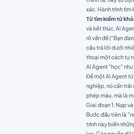
xác. Hành trình tìm
Từ tìm kiếm từ kh
và kết thúc, AI Age
rõ vấn đề ("Bạn đan
câu trả lời dưới nhi
thoại một cách tự n
AI Agent "học" như
Để một AI Agent từ
nghiệp, nó cần trải
phép màu, mà là một
Giai đoạn 1: Nạp và
Bước đầu tiên là "
trình này biến nhữn
lạc. Các nguồn dữ 