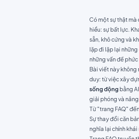
Có một sự thật mà
hiểu: sự bất lực. 
sẵn, khô cứng và kh
lặp đi lặp lại nhữn
những vấn đề phức 
Bài viết này không 
duy: từ việc xây d
sống động
bằng AI
giải phóng và nâng 
Từ "trang FAQ" đến
Sự thay đổi căn bản
nghĩa lại chính khá
Trang FAQ truyền th