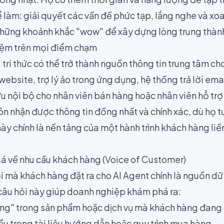
làm: giải quyết các vấn đề phức tạp, lắng nghe và xo
a những khoảnh khắc "wow" để xây dựng lòng trung thàn
iệm trên mọi điểm chạm
ri thức có thể trở thành nguồn thông tin trung tâm ch
website, trợ lý ảo trong ứng dụng, hệ thống trả lời ema
cứu nội bộ cho nhân viên bán hàng hoặc nhân viên hỗ tr
n nhận được thông tin đồng nhất và chính xác, dù họ t
ày chính là nền tảng của một hành trình khách hàng li
iá về nhu cầu khách hàng (Voice of Customer)
 mà khách hàng đặt ra cho AI Agent chính là nguồn dữ l
 câu hỏi này giúp doanh nghiệp khám phá ra:
ng" trong sản phẩm hoặc dịch vụ mà khách hàng đang 
u trong tài liệu hướng dẫn hoặc quy trình mua hàng.