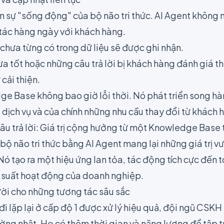
n sự "sống động" của bộ não tri thức. AI Agent không 
tác hàng ngày với khách hàng.
chưa từng có trong dữ liệu sẽ được ghi nhận.
 tốt hoặc những câu trả lời bị khách hàng đánh giá thấ
cải thiện.
ge Base không bao giờ lỗi thời. Nó phát triển song hà
 dịch vụ và của chính những nhu cầu thay đổi từ khách 
câu trả lời: Giá trị cộng hưởng từ một Knowledge Base
ộ não tri thức bằng AI Agent mang lại những giá trị v
. Nó tạo ra một hiệu ứng lan tỏa, tác động tích cực đến 
 suất hoạt động của doanh nghiệp.
ời cho những tương tác sâu sắc
 đi lặp lại ở cấp độ 1 được xử lý hiệu quả, đội ngũ CSK
ờng nhật. Họ có thêm thời gian và năng lượng để tập t