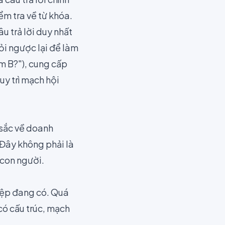
ểm tra về từ khóa.
âu trả lời duy nhất
ỏi ngược lại để làm
ẩm B?"), cung cấp
uy trì mạch hội
 sắc về doanh
 Đây không phải là
 con người.
iệp đang có. Quá
 có cấu trúc, mạch