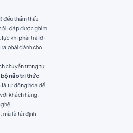
) đều thầm thấu
u hỏi-đáp được ghim
ực khi phải trả lời
ẽ ra phải dành cho
ịch chuyển trong tư
bộ não tri thức
 là tự động hóa để
 với khách hàng.
 nghệ
 mà là tái định