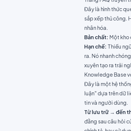
Đây là hình thức qu
sắp xếp thủ công. H
nhân hóa.
Bản chất:
Một kho c
Hạn chế:
Thiếu ngữ
ra. Nó nhanh chóng 
xuyên tạo ra trải n
Knowledge Base vớ
Đây là một hệ thống
luận" dựa trên dữ l
tin và người dùng.
Từ lưu trữ → đến t
đằng sau câu hỏi c
chính tả, hay sử dụn