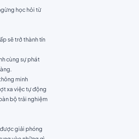
ngừng học hỏi từ
p sẽ trở thành tín
nh cùng sự phát
hàng.
 thông minh
ượt xa việc tự động
toàn bộ trải nghiệm
H được giải phóng
rung vào những gì