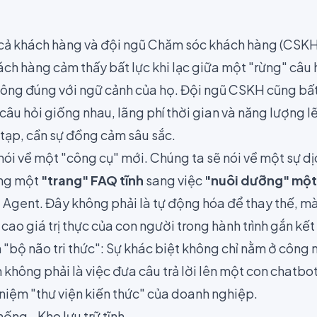
 cả khách hàng và đội ngũ Chăm sóc khách hàng (CSKH
Khách hàng cảm thấy bất lực khi lạc giữa một "rừng" câ
ông đúng với ngữ cảnh của họ. Đội ngũ CSKH cũng bất l
g câu hỏi giống nhau, lãng phí thời gian và năng lượng l
tạp, cần sự đồng cảm sâu sắc.
nói về một "công cụ" mới. Chúng ta sẽ nói về một sự d
ựng một
"trang" FAQ tĩnh
sang việc
"nuôi dưỡng" một 
 Agent. Đây không phải là tự động hóa để thay thế, mà
cao giá trị thực của con người trong hành trình gắn kết
 "bộ não tri thức": Sự khác biệt không chỉ nằm ở công
 không phải là việc đưa câu trả lời lên một con chatbot,
i niệm "thư viện kiến thức" của doanh nghiệp.
ống - Kho lưu trữ tĩnh