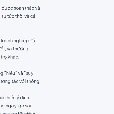
, được soạn thảo và
 sự tức thời và cá
 doanh nghiệp đặt
đổi, và thường
 trợ khác.
ng "hiểu" và "suy
tương tác với thông
ấu hiểu ý định
ng ngày, gõ sai
 câu trả lời chính