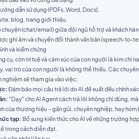
 hướng dẫn sử dụng (PDFs, Word, Docs).
te, blog, trang giới thiệu.
ò chuyện (chat/email) giữa đội ngũ hỗ trợ và khách hàn
ợc ghi âm và chuyển đổi thành văn bản (speech-to-tex
hỉnh và kiểm chứng
g cụ, còn trí tuệ và cảm xúc của con người là kim chỉ na
y, vai trò của con người là không thể thiếu. Các chuyê
 nghiệm sẽ tham gia vào việc:
ực:
Đảm bảo mọi câu trả lời do AI đề xuất đều chính xá
ăn:
"Dạy" cho AI Agent cách trả lời không chỉ đúng, mà
nh của thương hiệu – gần gũi, chuyên nghiệp, hay hóm 
hức tạp:
Bổ sung kiến thức cho AI về những trường hợp
tế trong cách diễn đạt.
 và cập nhật liên tục