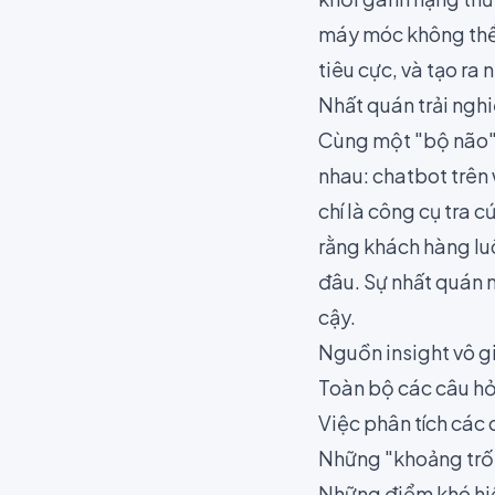
máy móc không thể 
tiêu cực, và tạo r
Nhất quán trải ngh
Cùng một "bộ não" t
nhau: chatbot trên 
chí là công cụ tra 
rằng khách hàng luô
đâu. Sự nhất quán n
cậy.
Nguồn insight vô g
Toàn bộ các câu hỏi
Việc phân tích các
Những "khoảng trố
Những điểm khó hiể