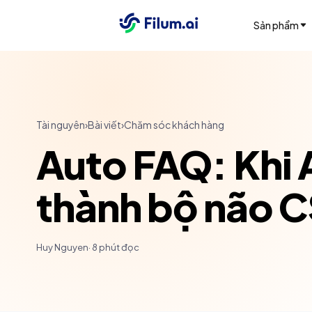
Sản phẩm
Tài nguyên
›
Bài viết
›
Chăm sóc khách hàng
Auto FAQ: Khi A
thành bộ não 
Huy Nguyen
·
8
phút đọc