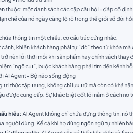
en thuộc: một danh sách các cặp câu hỏi - đáp cố định
ạn chế của nó ngày càng lộ rõ trong thế giới số đòi hỏi
hứa thông tin một chiều, có cấu trúc cứng nhắc.
 cảnh, khiến khách hàng phải tự "dò" theo từ khóa mà
trở nên lỗi thời mỗi khi sản phẩm hay chính sách thay 
ghiệm "ngõ cụt", buộc khách hàng phải tìm đến kênh hỗ
i AI Agent - Bộ não sống động
 tri thức tập trung, không chỉ lưu trữ mà còn có khả nă
iệu được cung cấp. Sự khác biệt cốt lõi nằm ở cách nó 
hấu hiểu:
AI Agent không chỉ chứa đựng thông tin, nó th
ủa người dùng. Kể cả khi họ dùng ngôn ngữ tự nhiên hà
g từ đồng nghĩa, AI Agent vẫn có thể nhận diện và tìm ra