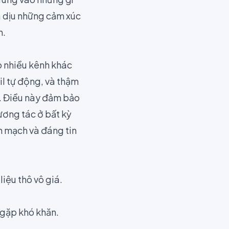
a dịu những cảm xúc
h.
o nhiều kênh khác
il tự động, và thậm
ợ. Điều này đảm bảo
ương tác ở bất kỳ
ền mạch và đáng tin
iệu thô vô giá.
gặp khó khăn.