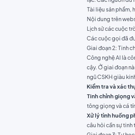
Tài liệu sản phẩm,
Nội dung trên websi
Lịch sử các cuộc tr
Các cuộc gọi đã đư
Giai đoạn 2: Tinh c
Công nghệ AI là côn
cậy. Ở giai đoạn nà
ngũ CSKH giàu kinh
Kiểm tra và xác th
Tinh chỉnh giọng v
tông giọng và cá tí
Xử lý tình huống p
câu hỏi cần sự tinh 
Giai đoạn 3: Tự học