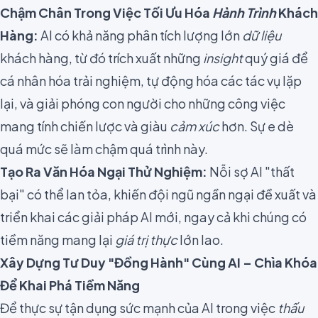
Chậm Chân Trong Việc Tối Ưu Hóa
Hành Trình
Khách
Hàng:
AI có khả năng phân tích lượng lớn
dữ liệu
khách hàng, từ đó trích xuất những
insight
quý giá để
cá nhân hóa trải nghiệm, tự động hóa các tác vụ lặp
lại, và giải phóng con người cho những công việc
mang tính chiến lược và giàu
cảm xúc
hơn. Sự e dè
quá mức sẽ làm chậm quá trình này.
Tạo Ra Văn Hóa Ngại Thử Nghiệm:
Nỗi sợ AI "thất
bại" có thể lan tỏa, khiến đội ngũ ngần ngại đề xuất và
triển khai các giải pháp AI mới, ngay cả khi chúng có
tiềm năng mang lại
giá trị thực
lớn lao.
Xây Dựng Tư Duy "Đồng Hành" Cùng AI – Chìa Khóa
Để Khai Phá Tiềm Năng
Để thực sự tận dụng sức mạnh của AI trong việc
thấu