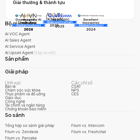
Giải thưởng & thành tựu
Tài năng AI
Doanh nghiệp AI
Impact
Excellent
Top 10 QVIC
Bộ giải pháp
AI Awards
Innovation
triển vọng
Innovation
Qualcomm Vietnam
2025
Shinhan Innoboost
AI Awards
Shinhan Innoboost
2025
2024
2025
2024
AI VOC Agent
AI Sales Agent
AI Service Agent
AI Upsell Agent
(
Sắp ra mắt
)
Sản phẩm
Giải pháp
Lĩnh vực
Các chỉ số
Bán lẻ
CSAT
Chăm sóc sức khỏe
NPS
Thực phẩm và đồ uống
CES
Giáo dục
Công nghệ
Tài chính và ngân hàng
Chứng khoán bảo hiểm
So sánh
Tổng hợp so sánh giải pháp
Filum vs. Intercom
Filum vs. Zendesk
Filum vs. Freshchat
Filum vs. Pancake