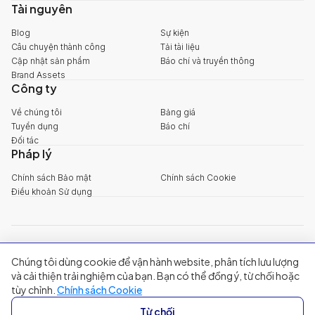
Tài nguyên
Blog
Sự kiện
Câu chuyện thành công
Tải tài liệu
Cập nhật sản phẩm
Báo chí và truyền thông
Brand Assets
Công ty
Về chúng tôi
Bảng giá
Tuyển dụng
Báo chí
Đối tác
Pháp lý
Chính sách Bảo mật
Chính sách Cookie
Điều khoản Sử dụng
explore@filum.ai
Chúng tôi dùng cookie để vận hành website, phân tích lưu lượng
+84 888 18 1313
Trụ sở chính
:
Tầng 03, 65-67 Đường B4, Khu đô thị Sala, Phường An
và cải thiện trải nghiệm của bạn. Bạn có thể đồng ý, từ chối hoặc
Khánh, TP Hồ Chí Minh
tùy chỉnh.
Chính sách Cookie
Singapore
:
20A Tanjong Pagar Road, Singapore
Từ chối