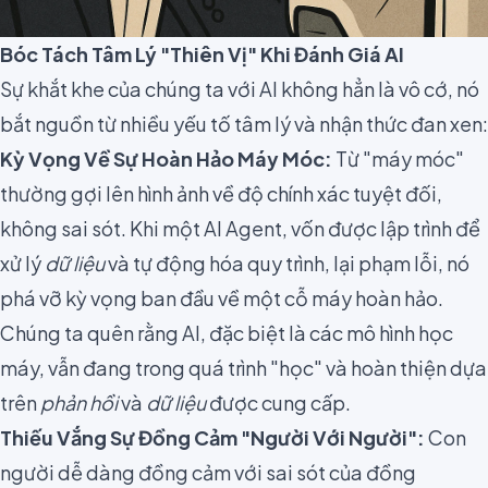
Bóc Tách Tâm Lý "Thiên Vị" Khi Đánh Giá AI
Sự khắt khe của chúng ta với AI không hẳn là vô cớ, nó
bắt nguồn từ nhiều yếu tố tâm lý và nhận thức đan xen:
Kỳ Vọng Về Sự Hoàn Hảo Máy Móc:
Từ "máy móc"
thường gợi lên hình ảnh về độ chính xác tuyệt đối,
không sai sót. Khi một AI Agent, vốn được lập trình để
xử lý
dữ liệu
và tự động hóa quy trình, lại phạm lỗi, nó
phá vỡ kỳ vọng ban đầu về một cỗ máy hoàn hảo.
Chúng ta quên rằng AI, đặc biệt là các mô hình học
máy, vẫn đang trong quá trình "học" và hoàn thiện dựa
trên
phản hồi
và
dữ liệu
được cung cấp.
Thiếu Vắng Sự Đồng Cảm "Người Với Người":
Con
người dễ dàng đồng cảm với sai sót của đồng