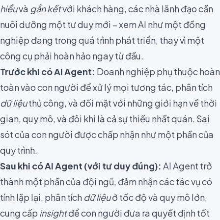
hiểu
và
gắn kết
với khách hàng, các nhà lãnh đạo cần
nuôi dưỡng một tư duy mới – xem AI như một đồng
nghiệp đang trong quá trình phát triển, thay vì một
công cụ phải hoàn hảo ngay từ đầu.
Trước khi có AI Agent:
Doanh nghiệp phụ thuộc hoàn
toàn vào con người để xử lý mọi tương tác, phân tích
dữ liệu
thủ công, và đối mặt với những giới hạn về thời
gian, quy mô, và đôi khi là cả sự thiếu nhất quán. Sai
sót của con người được chấp nhận như một phần của
quy trình.
Sau khi có AI Agent (với tư duy đúng):
AI Agent trở
thành một phần của đội ngũ, đảm nhận các tác vụ có
tính lặp lại, phân tích
dữ liệu
ở tốc độ và quy mô lớn,
cung cấp
insight
để con người đưa ra quyết định tốt