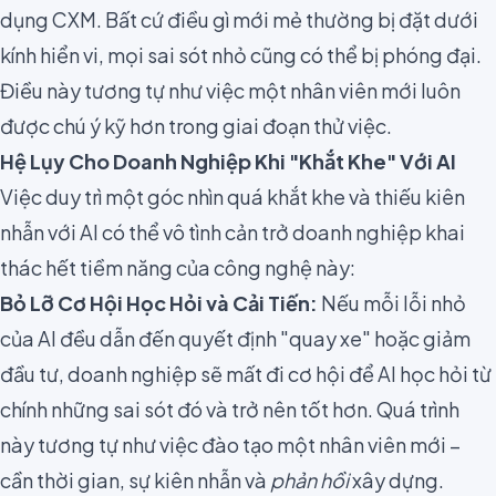
dụng CXM. Bất cứ điều gì mới mẻ thường bị đặt dưới
kính hiển vi, mọi sai sót nhỏ cũng có thể bị phóng đại.
Điều này tương tự như việc một nhân viên mới luôn
được chú ý kỹ hơn trong giai đoạn thử việc.
Hệ Lụy Cho Doanh Nghiệp Khi "Khắt Khe" Với AI
Việc duy trì một góc nhìn quá khắt khe và thiếu kiên
nhẫn với AI có thể vô tình cản trở doanh nghiệp khai
thác hết tiềm năng của công nghệ này:
Bỏ Lỡ Cơ Hội Học Hỏi và Cải Tiến:
Nếu mỗi lỗi nhỏ
của AI đều dẫn đến quyết định "quay xe" hoặc giảm
đầu tư, doanh nghiệp sẽ mất đi cơ hội để AI học hỏi từ
chính những sai sót đó và trở nên tốt hơn. Quá trình
này tương tự như việc đào tạo một nhân viên mới –
cần thời gian, sự kiên nhẫn và
phản hồi
xây dựng.