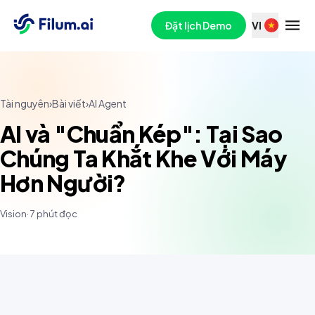
Đặt lịch Demo
VI
Tài nguyên
›
Bài viết
›
AI Agent
AI và "Chuẩn Kép": Tại Sao
Chúng Ta Khắt Khe Với Máy
Hơn Người?
Vision
·
7
phút đọc