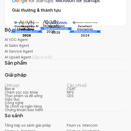
Giải thưởng & thành tựu
Tài năng AI
Doanh nghiệp AI
Impact
Excellent
Top 10 QVIC
Bộ giải pháp
AI Awards
Innovation
triển vọng
Innovation
Qualcomm Vietnam
2025
Shinhan Innoboost
AI Awards
Shinhan Innoboost
2025
2024
2025
2024
AI VOC Agent
AI Sales Agent
AI Service Agent
AI Upsell Agent
(
Sắp ra mắt
)
Sản phẩm
Giải pháp
Lĩnh vực
Các chỉ số
Bán lẻ
CSAT
Chăm sóc sức khỏe
NPS
Thực phẩm và đồ uống
CES
Giáo dục
Công nghệ
Tài chính và ngân hàng
Chứng khoán bảo hiểm
So sánh
Tổng hợp so sánh giải pháp
Filum vs. Intercom