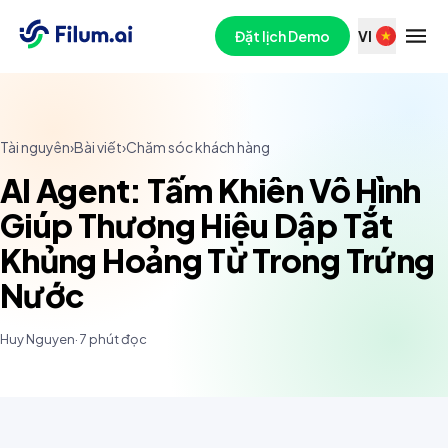
Đặt lịch Demo
VI
Tài nguyên
›
Bài viết
›
Chăm sóc khách hàng
AI Agent: Tấm Khiên Vô Hình
Giúp Thương Hiệu Dập Tắt
Khủng Hoảng Từ Trong Trứng
Nước
Huy Nguyen
·
7
phút đọc