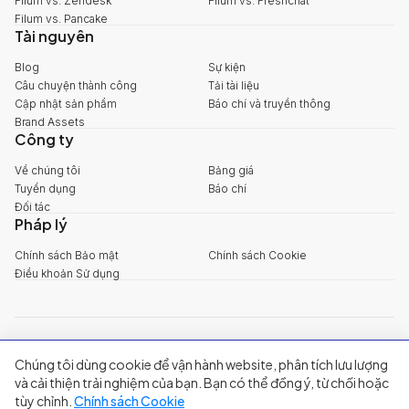
Filum vs. Zendesk
Filum vs. Freshchat
Filum vs. Pancake
Tài nguyên
Blog
Sự kiện
Câu chuyện thành công
Tải tài liệu
Cập nhật sản phẩm
Báo chí và truyền thông
Brand Assets
Công ty
Về chúng tôi
Bảng giá
Tuyển dụng
Báo chí
Đối tác
Pháp lý
Chính sách Bảo mật
Chính sách Cookie
Điều khoản Sử dụng
explore@filum.ai
Chúng tôi dùng cookie để vận hành website, phân tích lưu lượng
+84 888 18 1313
Trụ sở chính
:
Tầng 03, 65-67 Đường B4, Khu đô thị Sala, Phường An
và cải thiện trải nghiệm của bạn. Bạn có thể đồng ý, từ chối hoặc
Khánh, TP Hồ Chí Minh
tùy chỉnh.
Chính sách Cookie