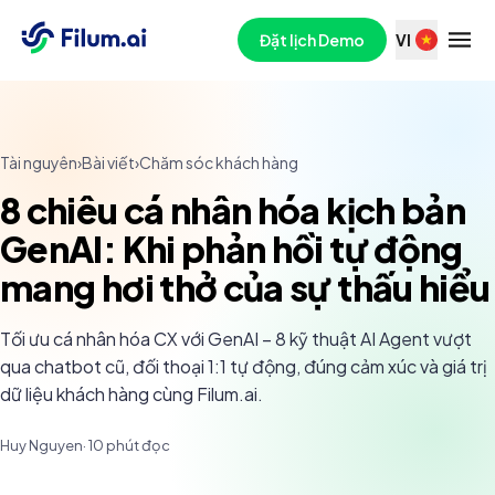
Đặt lịch Demo
VI
Tài nguyên
›
Bài viết
›
Chăm sóc khách hàng
8 chiêu cá nhân hóa kịch bản
GenAI: Khi phản hồi tự động
mang hơi thở của sự thấu hiểu
Tối ưu cá nhân hóa CX với GenAI – 8 kỹ thuật AI Agent vượt
qua chatbot cũ, đối thoại 1:1 tự động, đúng cảm xúc và giá trị
dữ liệu khách hàng cùng Filum.ai.
Huy Nguyen
·
10
phút đọc