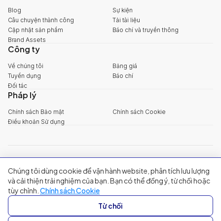
Blog
Sự kiện
Câu chuyện thành công
Tải tài liệu
Cập nhật sản phẩm
Báo chí và truyền thông
Brand Assets
Công ty
Về chúng tôi
Bảng giá
Tuyển dụng
Báo chí
Đối tác
Pháp lý
Chính sách Bảo mật
Chính sách Cookie
Điều khoản Sử dụng
explore@filum.ai
Chúng tôi dùng cookie để vận hành website, phân tích lưu lượng
+84 888 18 1313
Trụ sở chính
:
Tầng 03, 65-67 Đường B4, Khu đô thị Sala, Phường An
và cải thiện trải nghiệm của bạn. Bạn có thể đồng ý, từ chối hoặc
Khánh, TP Hồ Chí Minh
tùy chỉnh.
Chính sách Cookie
Singapore
:
20A Tanjong Pagar Road, Singapore
Từ chối
© 2024 Filum Inc. All rights reserved.