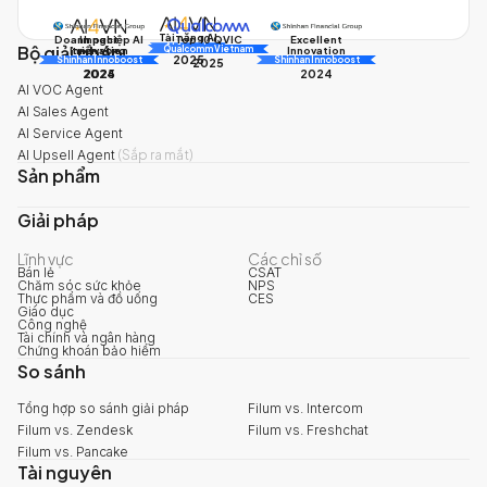
Tài năng AI
Doanh nghiệp AI
Impact
Excellent
Top 10 QVIC
Bộ giải pháp
AI Awards
Innovation
triển vọng
Innovation
Qualcomm Vietnam
2025
Shinhan Innoboost
AI Awards
Shinhan Innoboost
2025
2024
2025
2024
AI VOC Agent
AI Sales Agent
AI Service Agent
AI Upsell Agent
(
Sắp ra mắt
)
Sản phẩm
Giải pháp
Lĩnh vực
Các chỉ số
Bán lẻ
CSAT
Chăm sóc sức khỏe
NPS
Thực phẩm và đồ uống
CES
Giáo dục
Công nghệ
Tài chính và ngân hàng
Chứng khoán bảo hiểm
So sánh
Tổng hợp so sánh giải pháp
Filum vs. Intercom
Filum vs. Zendesk
Filum vs. Freshchat
Filum vs. Pancake
Tài nguyên