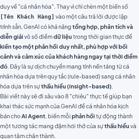
duy về "cá nhân hóa". Thay vì chỉ chèn một biến số
vào một câu trả lời được lập
[Tên Khách Hàng]
trình sẵn, GenAI có khả năng
tổng hợp, phân tích và
diễn giải
vô số điểm
dữ liệu
trong thời gian thực để
kiến tạo một phản hồi duy nhất, phù hợp với bối
cảnh và cảm xúc của khách hàng ngay tại thời điểm
đó
. Đây là sự dịch chuyển mang tính nền tảng từ cá
nhân hóa dựa trên quy tắc (rule-based) sang cá nhân
hóa dựa trên sự
thấu hiểu (insight-based)
.
Bài viết này sẽ đi sâu vào 8 "chiêu" thực tế giúp bạn
khai thác sức mạnh của GenAI để cá nhân hóa kịch
bản cho
AI Agent
, biến mỗi
phản hồi
tự động thành
một tương tác mang đậm hơi thở của sự
thấu hiểu
và
quan tâm chân thành.