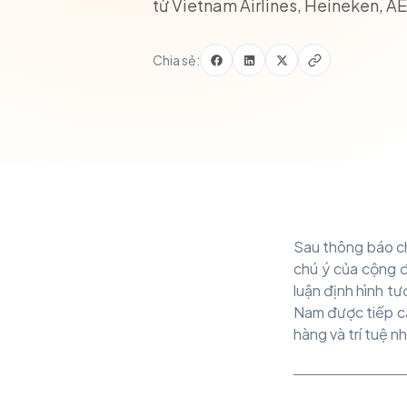
từ Vietnam Airlines, Heineken, A
Chia sẻ:
Sau thông báo ch
chú ý của cộng 
luận định hình tư
Nam được tiếp cậ
hàng và trí tuệ n