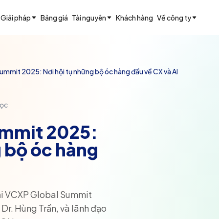
Giải pháp
Bảng giá
Tài nguyên
Khách hàng
Về công ty
mmit 2025: Nơi hội tụ những bộ óc hàng đầu về CX và AI
đọc
mmit 2025:
g bộ óc hàng
tại VCXP Global Summit
Dr. Hùng Trần, và lãnh đạo