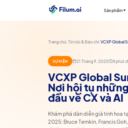
Sản phẩm
Trang chủ
/
Tin tức & Báo chí
/
VCXP Global Su
21 Tháng 9, 2025
8
phút 
SỰ KIỆN
VCXP Global Su
Nơi hội tụ nhữn
đầu về CX và AI
Khám phá dàn diễn giả tinh hoa 
2025: Bruce Temkin, Francis Goh, 