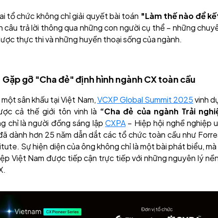
ai tổ chức không chỉ giải quyết bài toán
"Làm thế nào để kết
câu trả lời thông qua những con người cụ thể – những chuyê
lược thực thi và những huyền thoại sống của ngành.
 Gặp gỡ "Cha đẻ" định hình ngành CX toàn cầu
n một sân khấu tại Việt Nam,
VCXP Global Summit 2025
vinh d
ược cả thế giới tôn vinh là
“Cha đẻ của ngành Trải ngh
g chỉ là người đồng sáng lập
CXPA
– Hiệp hội nghề nghiệp u
 đã dành hơn 25 năm dẫn dắt các tổ chức toàn cầu như Forre
itute. Sự hiện diện của ông không chỉ là một bài phát biểu, mà
p Việt Nam được tiếp cận trực tiếp với những nguyên lý nề
X.