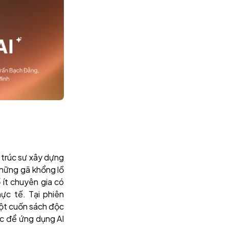
 trúc sư xây dựng
 những gã khổng lồ
 ít chuyên gia có
ực tế. Tại phiên
một cuốn sách độc
c để ứng dụng AI