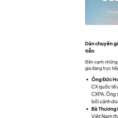
Dàn chuyên gi
tiễn
Bên cạnh những 
gia đang trực tiế
Ông Đức Ho
CX quốc tế u
CXPA. Ông s
bối cảnh do
Bà Thương 
Việt Nam th