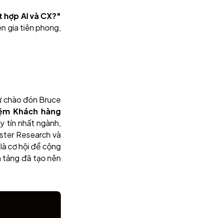
 hợp AI và CX?"
n gia tiên phong,
ự chào đón Bruce
iệm Khách hàng
y tín nhất ngành,
ster Research và
 là cơ hội để cộng
n tảng đã tạo nên