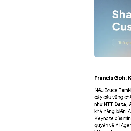
Francis Goh: K
Nếu Bruce Temkin
cây cầu vững chắc
như
NTT Data, 
khả năng biến A
Keynote của mình
quyền về AI Age