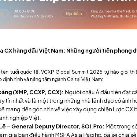
a CX hàng đầu Việt Nam: Những người tiên phong đ
tên tuổi quốc tế, VCXP Global Summit 2025 tự hào giới th
p định hình và nâng tầm ngành CX tại Việt Nam:
àng (XMP, CCXP, CCX):
Người châu Á đầu tiên đạt c
y tín nhất và là một trong những nhà lãnh đạo có ảnh 
ẽ mang đến góc nhìn về việc xây dựng chiến lược CX b
anh nghiệp Việt.
Lê - General Deputy Director, SOI.Pro:
Một trong số
am gia ban điều hành MSPA Asia Pacific, bà sẽ chia sẻ