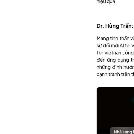
hiệu quả.
Dr. Hùng Trần:
Mang tinh thần và
sự đổi mới AI tại
for Vietnam, ông
đến ứng dụng th
những định hướn
cạnh tranh trên t