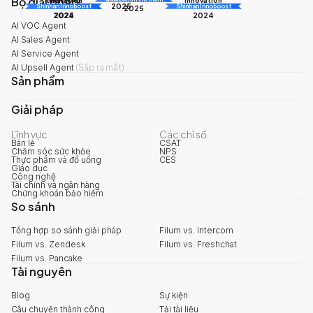
Bộ giải pháp
2025
Shinhan Innoboost
AI Awards
Shinhan Innoboost
2025
2024
2025
2024
AI VOC Agent
AI Sales Agent
AI Service Agent
AI Upsell Agent
(
Sắp ra mắt
)
Sản phẩm
Giải pháp
Lĩnh vực
Các chỉ số
Bán lẻ
CSAT
Chăm sóc sức khỏe
NPS
Thực phẩm và đồ uống
CES
Giáo dục
Công nghệ
Tài chính và ngân hàng
Chứng khoán bảo hiểm
So sánh
Tổng hợp so sánh giải pháp
Filum vs. Intercom
Filum vs. Zendesk
Filum vs. Freshchat
Filum vs. Pancake
Tài nguyên
Blog
Sự kiện
Câu chuyện thành công
Tải tài liệu