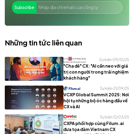
Subscribe
Những tin tức liên quan
Sự kiện
09/10/25
"Cha đẻ" CX: "AI cần neo với giá
trị con người trong trải nghiệm
khách hàng"
Sự kiện
21/09/25
VCXP Global Summit 2025: Nơi
hội tụ những bộ óc hàng đầu về
CX và AI
Sự kiện
12/03/25
CXPA phối hợp cùng Filum.ai
đưa tọa đàm Vietnam CX