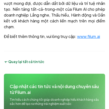
vượt mong đợi, được dẫn dắt bởi dữ liệu và trí tuệ nhân
tạo. Nền tảng tất-cả-trong-một của Filum AI cho phép
doanh nghiệp Lắng nghe, Thấu hiểu, Hành động và Gắn
kết với khách hàng một cách liền mạch trên mọi điểm
chạm.
Để biết thêm thông tin, vui lòng truy cập:
www.filum.ai
Quay lại tất cả tin tức
Cập nhật các tin tức và nội dung chuyên sâu 
từ Filum.ai
Tìm hiểu cách chúng tôi giúp doanh nghiệp hiểu khách hàng sâu
sắc hơn để tạo ra những trải nghiệm xuất sắc