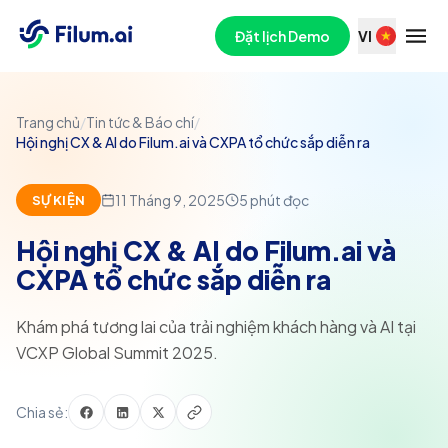
Đặt lịch Demo
VI
Trang chủ
/
Tin tức & Báo chí
/
Hội nghị CX & AI do Filum.ai và CXPA tổ chức sắp diễn ra
11 Tháng 9, 2025
5
phút đọc
SỰ KIỆN
Hội nghị CX & AI do Filum.ai và
CXPA tổ chức sắp diễn ra
Khám phá tương lai của trải nghiệm khách hàng và AI tại
VCXP Global Summit 2025.
Chia sẻ: