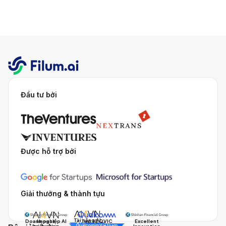
Đầu tư bởi
Được hỗ trợ bởi
Giải thưởng & thành tựu
Tài năng AI
Doanh nghiệp AI
Impact
Excellent
Top 10 QVIC
AI Awards
Innovation
triển vọng
Innovation
Qualcomm Vietnam