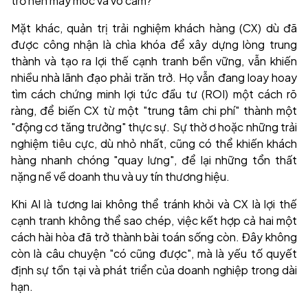
trở nên máy móc và vô cảm?
Mặt khác, quản trị trải nghiệm khách hàng (CX) dù đã
được công nhận là chìa khóa để xây dựng lòng trung
thành và tạo ra lợi thế cạnh tranh bền vững, vẫn khiến
nhiều nhà lãnh đạo phải trăn trở. Họ vẫn đang loay hoay
tìm cách chứng minh lợi tức đầu tư (ROI) một cách rõ
ràng, để biến CX từ một "trung tâm chi phí" thành một
"động cơ tăng trưởng" thực sự. Sự thờ ơ hoặc những trải
nghiệm tiêu cực, dù nhỏ nhất, cũng có thể khiến khách
hàng nhanh chóng "quay lưng", để lại những tổn thất
nặng nề về doanh thu và uy tín thương hiệu.
Khi AI là tương lai không thể tránh khỏi và CX là lợi thế
cạnh tranh không thể sao chép, việc kết hợp cả hai một
cách hài hòa đã trở thành bài toán sống còn. Đây không
còn là câu chuyện "có cũng được", mà là yếu tố quyết
định sự tồn tại và phát triển của doanh nghiệp trong dài
hạn.