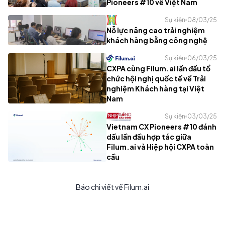
Pioneers #10 về Việt Nam
Sự kiện
08/03/25
Nỗ lực nâng cao trải nghiệm
khách hàng bằng công nghệ
Sự kiện
06/03/25
CXPA cùng Filum.ai lần đầu tổ
chức hội nghị quốc tế về Trải
nghiệm Khách hàng tại Việt
Nam
Sự kiện
03/03/25
Vietnam CX Pioneers #10 đánh
dấu lần đầu hợp tác giữa
Filum.ai và Hiệp hội CXPA toàn
cầu
Báo chi viết về Filum.ai