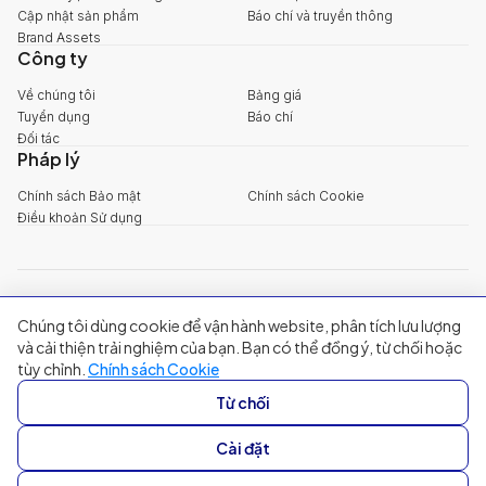
Cập nhật sản phẩm
Báo chí và truyền thông
Brand Assets
Công ty
Về chúng tôi
Bảng giá
Tuyển dụng
Báo chí
Đối tác
Pháp lý
Chính sách Bảo mật
Chính sách Cookie
Điều khoản Sử dụng
explore@filum.ai
Chúng tôi dùng cookie để vận hành website, phân tích lưu lượng
+84 888 18 1313
Trụ sở chính
:
Tầng 03, 65-67 Đường B4, Khu đô thị Sala, Phường An
và cải thiện trải nghiệm của bạn. Bạn có thể đồng ý, từ chối hoặc
Khánh, TP Hồ Chí Minh
tùy chỉnh.
Chính sách Cookie
Singapore
:
20A Tanjong Pagar Road, Singapore
Từ chối
© 2024 Filum Inc. All rights reserved.
Cài đặt