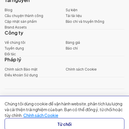
Tài nguyên
Blog
Sự kiện
Câu chuyện thành công
Tải tài liệu
Cập nhật sản phẩm
Báo chí và truyền thông
Brand Assets
Công ty
Về chúng tôi
Bảng giá
Tuyển dụng
Báo chí
Đối tác
Pháp lý
Chính sách Bảo mật
Chính sách Cookie
Điều khoản Sử dụng
explore@filum.ai
Chúng tôi dùng cookie để vận hành website, phân tích lưu lượng
+84 888 18 1313
Trụ sở chính
:
Tầng 03, 65-67 Đường B4, Khu đô thị Sala, Phường An
và cải thiện trải nghiệm của bạn. Bạn có thể đồng ý, từ chối hoặc
Khánh, TP Hồ Chí Minh
tùy chỉnh.
Chính sách Cookie
Singapore
:
20A Tanjong Pagar Road, Singapore
Từ chối
© 2024 Filum Inc. All rights reserved.