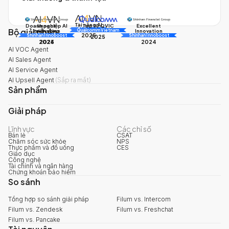
Tài năng AI
Doanh nghiệp AI
Impact
Excellent
Top 10 QVIC
Bộ giải pháp
AI Awards
Innovation
triển vọng
Innovation
Qualcomm Vietnam
2025
Shinhan Innoboost
AI Awards
Shinhan Innoboost
2025
2024
2025
2024
AI VOC Agent
AI Sales Agent
AI Service Agent
AI Upsell Agent
(
Sắp ra mắt
)
Sản phẩm
Giải pháp
Lĩnh vực
Các chỉ số
Bán lẻ
CSAT
Chăm sóc sức khỏe
NPS
Thực phẩm và đồ uống
CES
Giáo dục
Công nghệ
Tài chính và ngân hàng
Chứng khoán bảo hiểm
So sánh
Tổng hợp so sánh giải pháp
Filum vs. Intercom
Filum vs. Zendesk
Filum vs. Freshchat
Filum vs. Pancake