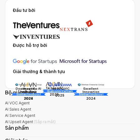
Đầu tư bởi
Được hỗ trợ bởi
Giải thưởng & thành tựu
Tài năng AI
Doanh nghiệp AI
Impact
Excellent
Top 10 QVIC
Bộ giải pháp
AI Awards
Innovation
triển vọng
Innovation
Qualcomm Vietnam
2025
Shinhan Innoboost
AI Awards
Shinhan Innoboost
2025
2024
2025
2024
AI VOC Agent
AI Sales Agent
AI Service Agent
AI Upsell Agent
(
Sắp ra mắt
)
Sản phẩm