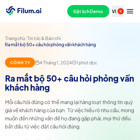
Đặt lịch Demo
VI
Trang chủ
/
Tin tức & Báo chí
/
Ra mắt bộ 50+ câu hỏi phỏng vấn khách hàng
4 Tháng 1, 2024
1
phút đọc
CÔNG TY
Ra mắt bộ 50+ câu hỏi phỏng vấn
khách hàng
Mỗi câu hỏi đúng có thể mang lại hàng loạt thông tin quý
giá về khách hàng của bạn. Từ việc hiểu rõ nhu cầu, mong
muốn đến những vấn đề họ đang gặp phải, mọi thứ đều
bắt đầu từ việc đặt câu hỏi đúng.