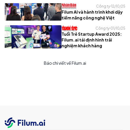
Công ty
12/10/25
Filum AI và hành trình khơi dậy
tiềm năng công nghệ Việt
Công ty
01/10/25
Tuổi Trẻ Startup Award 2025:
Filum.ai tái định hình trải
nghiệm khách hàng
Báo chi viết về Filum.ai