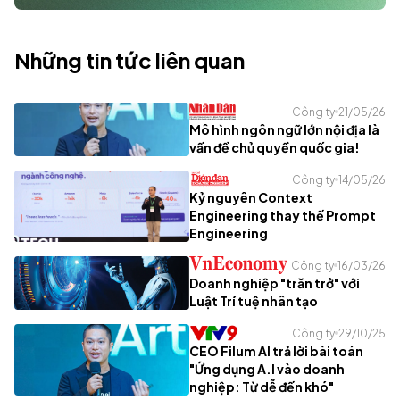
Những tin tức liên quan
Công ty
21/05/26
Mô hình ngôn ngữ lớn nội địa là
vấn đề chủ quyền quốc gia!
Công ty
14/05/26
Kỷ nguyên Context
Engineering thay thế Prompt
Engineering
Công ty
16/03/26
Doanh nghiệp "trăn trở" với
Luật Trí tuệ nhân tạo
Công ty
29/10/25
CEO Filum AI trả lời bài toán
"Ứng dụng A.I vào doanh
nghiệp: Từ dễ đến khó"