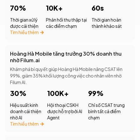
70%
10K+
60s
Thời gian xử lý
Phản hồi thu thập tại
Thời gian hoàn
được cải thiện
các điểm chạm
thành khảo sát
Tìm hiểu thêm
Hoàng Hà Mobile tăng trưởng 30% doanh thu
nhờ Filum.ai
Khám phá bí quyết giúp Hoàng Hà Mobile nâng CSAT lên
99%, giảm 35% khối lượng công việc cho nhân viên nhờ
Filum AI.
30%
100K+
99%
Hiệu suất kinh
Hội thoại CSKH
Chỉ số CSAT trung
doanh cải thiện
được hỗ trợ bởi AI
bình tất cả điểm
nhờ AI
Agent
chạm
Tìm hiểu thêm