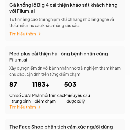
Gã khổng lồ Big 4 cải thiện khảo sát khách hàng
với Filum.ai
Tự tin nâng cao trải nghiệm khách hàng nhờ lắng nghe và
thấu hiểu nhu cầu khách hàng sâu sắc.
Tìm hiểu thêm
Mediplus cải thiện hài lòng bệnh nhân cùng
Filum.ai
Xây dựng niềm tin với bệnh nhân nhờ trải nghiệm thăm khám
chu đáo, tận tình trên từng điểm chạm
87
1183+
503
Chỉ số CSAT
Phản hồi trên các
Phiếu yêu cầu
trung bình
điểm chạm
được xử lý
Tìm hiểu thêm
The Face Shop phân tích cảm xúc người dùng