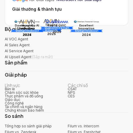
Giải thưởng & thành tựu
Tài năng
Doanh nghiệp AI
Impact
Excellent
Top 10 QVIC
Bộ giải pháp
AI
Innovation
triển vọng
Innovation
Qualcomm Vietnam
AI Awards
Shinhan Innoboost
AI Awards
Shinhan Innoboost
2025
2025
2024
2025
2024
AI VOC Agent
AI Sales Agent
AI Service Agent
AI Upsell Agent
(
Sắp ra mắt
)
Sản phẩm
Giải pháp
Lĩnh vực
Các chỉ số
Bán lẻ
CSAT
Chăm sóc sức khỏe
NPS
Thực phẩm và đồ uống
CES
Giáo dục
Công nghệ
Tài chính và ngân hàng
Chứng khoán bảo hiểm
So sánh
Tổng hợp so sánh giải pháp
Filum vs. Intercom
Filum vs. Zendesk
Filum vs. Freshchat