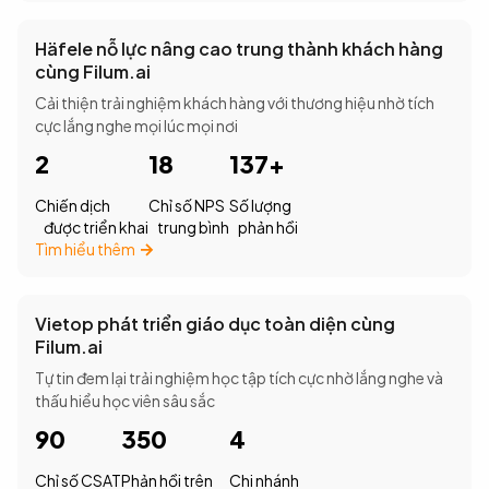
Häfele nỗ lực nâng cao trung thành khách hàng
cùng Filum.ai
Cải thiện trải nghiệm khách hàng với thương hiệu nhờ tích
cực lắng nghe mọi lúc mọi nơi
2
18
137+
Chiến dịch
Chỉ số NPS
Số lượng
được triển khai
trung bình
phản hồi
Tìm hiểu thêm
Vietop phát triển giáo dục toàn diện cùng
Filum.ai
Tự tin đem lại trải nghiệm học tập tích cực nhờ lắng nghe và
thấu hiểu học viên sâu sắc
90
350
4
Chỉ số CSAT
Phản hồi trên
Chi nhánh