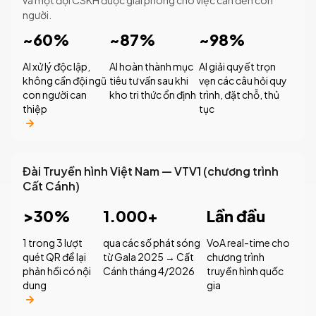
và một đội CSKH được giải phóng cho việc cần đến con
người.
~60%
~87%
~98%
AI xử lý độc lập,
AI hoàn thành mục
AI giải quyết trọn
không cần đội ngũ
tiêu tư vấn sau khi
vẹn các câu hỏi quy
con người can
kho tri thức ổn định
trình, đặt chỗ, thủ
thiệp
tục
Đài Truyền hình Việt Nam — VTV1 (chương trình
Cất Cánh)
>30%
1.000+
Lần đầu
1 trong 3 lượt
qua các số phát sóng
VoA real-time cho
quét QR để lại
từ Gala 2025 → Cất
chương trình
phản hồi có nội
Cánh tháng 4/2026
truyền hình quốc
dung
gia