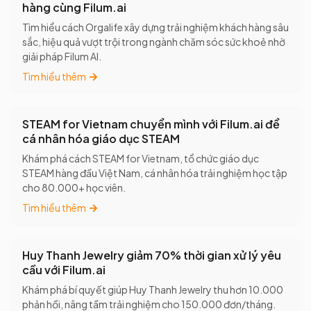
hàng cùng Filum.ai
Tìm hiểu cách Orgalife xây dựng trải nghiệm khách hàng sâu
sắc, hiệu quả vượt trội trong ngành chăm sóc sức khoẻ nhờ
giải pháp Filum AI.
Tìm hiểu thêm
STEAM for Vietnam chuyển mình với Filum.ai để
cá nhân hóa giáo dục STEAM
Khám phá cách STEAM for Vietnam, tổ chức giáo dục
STEAM hàng đầu Việt Nam, cá nhân hóa trải nghiệm học tập
cho 80.000+ học viên.
Tìm hiểu thêm
Huy Thanh Jewelry giảm 70% thời gian xử lý yêu
cầu với Filum.ai
Khám phá bí quyết giúp Huy Thanh Jewelry thu hơn 10.000
phản hồi, nâng tầm trải nghiệm cho 150.000 đơn/tháng.