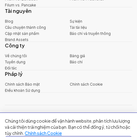
Filum vs. Pancake
Tài nguyên
Blog
Sự kiện
Câu chuyện thành công
Tải tài liệu
Cập nhật sản phẩm
Báo chí và truyền thông
Brand Assets
Công ty
Về chúng tôi
Bảng giá
Tuyển dụng
Báo chí
Đối tác
Pháp lý
Chính sách Bảo mật
Chính sách Cookie
Điều khoản Sử dụng
explore@filum.ai
Chúng tôi dùng cookie để vận hành website, phân tích lưu lượng
+84 888 18 1313
Trụ sở chính
:
Tầng 03, 65-67 Đường B4, Khu đô thị Sala, Phường An
và cải thiện trải nghiệm của bạn. Bạn có thể đồng ý, từ chối hoặc
Khánh, TP Hồ Chí Minh
tùy chỉnh.
Chính sách Cookie