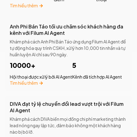
Tìm hiểu thêm
Anh Phi Bán Táo tối ưu chăm sóc khách hàng đa
kênh với Filum AI Agent
Khám phá cách Anh Phi Bán Táo ứng dụng Filum AI Agent để
tự động hóa quy trình CSKH, xử lý hơn 10,000 tin nhắn và tự
huấn luyện AI chỉ sau 90 ngày.
10000+
5
Hội thoại được xử lý bởi AI Agent
Kênh đã tích hợp AI Agent
Tìm hiểu thêm
DIVA đạt tỷ lệ chuyển đổi lead vượt trội với Filum
AI Agent
Khám phá cách DIVA biến mọi đồng chi phí marketing thành
lead nóng ngay lập tức, đảm bảo không một khách hàng
nào bị bỏ lỡ.