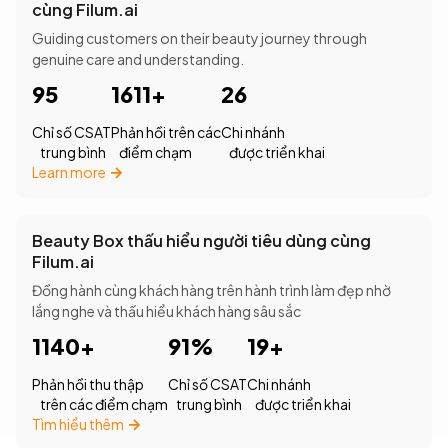
cùng Filum.ai
Guiding customers on their beauty journey through
genuine care and understanding.
95
1611+
26
Chỉ số CSAT
Phản hồi trên các
Chi nhánh
trung bình
điểm chạm
được triển khai
Learn more
Beauty Box thấu hiểu người tiêu dùng cùng
Filum.ai
Đồng hành cùng khách hàng trên hành trình làm đẹp nhờ
lắng nghe và thấu hiểu khách hàng sâu sắc
1140+
91%
19+
Phản hồi thu thập
Chỉ số CSAT
Chi nhánh
trên các điểm chạm
trung bình
được triển khai
Tìm hiểu thêm