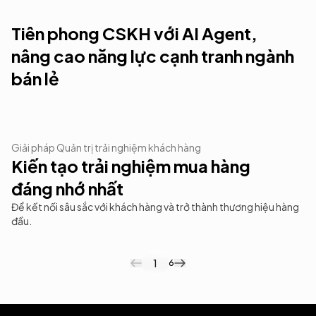
Tiên phong CSKH với AI Agent,
nâng cao năng lực cạnh tranh ngành
bán lẻ
17.5K+
70%
Giải pháp Quản trị trải nghiệm khách hàng
Cuộc hội thoại được hỗ trợ với Filum.ai
Giảm thời gian xử lý phản hồi khách hàng
Kiến tạo trải nghiệm mua hàng
đáng nhớ nhất
Để kết nối sâu sắc với khách hàng và trở thành thương hiệu hàng
đầu.
1
6
Hiểu lí do khách rời đi
Mapping hành trình khách toàn diện.