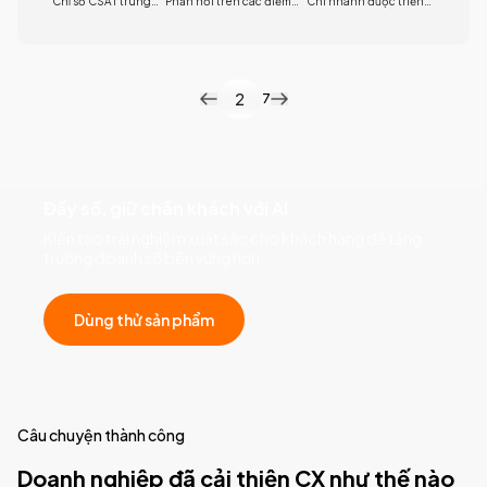
Chỉ số CSAT trung
Phản hồi trên các điểm
Chi nhánh được triển
bình
chạm
khai
2
7
Đẩy số, giữ chân khách với AI
Kiến tạo trải nghiệm xuất sắc cho khách hàng để tăng
trưởng doanh số bền vững hơn.
Dùng thử sản phẩm
Câu chuyện thành công
Doanh nghiệp đã cải thiện CX như thế nào