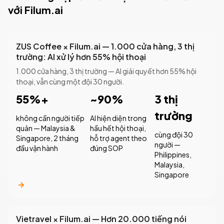
với Filum.ai
ZUS Coffee × Filum.ai — 1.000 cửa hàng, 3 thị
trường: AI xử lý hơn 55% hội thoại
1.000 cửa hàng, 3 thị trường — AI giải quyết hơn 55% hội
thoại, vẫn cùng một đội 30 người.
55%+
~90%
3 thị
trường
không cần người tiếp
AI hiện diện trong
quản — Malaysia &
hầu hết hội thoại,
cùng đội 30
Singapore, 2 tháng
hỗ trợ agent theo
người —
đầu vận hành
đúng SOP
Philippines,
Malaysia,
Singapore
Vietravel × Filum.ai — Hơn 20.000 tiếng nói