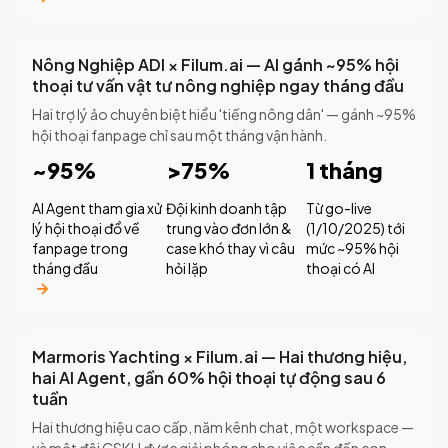
Nông Nghiệp ADI × Filum.ai — AI gánh ~95% hội
thoại tư vấn vật tư nông nghiệp ngay tháng đầu
Hai trợ lý ảo chuyên biệt hiểu 'tiếng nông dân' — gánh ~95%
hội thoại fanpage chỉ sau một tháng vận hành.
~95%
>75%
1 tháng
AI Agent tham gia xử
Đội kinh doanh tập
Từ go-live
lý hội thoại đổ về
trung vào đơn lớn &
(1/10/2025) tới
fanpage trong
case khó thay vì câu
mức ~95% hội
tháng đầu
hỏi lặp
thoại có AI
Marmoris Yachting × Filum.ai — Hai thương hiệu,
hai AI Agent, gần 60% hội thoại tự động sau 6
tuần
Hai thương hiệu cao cấp, năm kênh chat, một workspace —