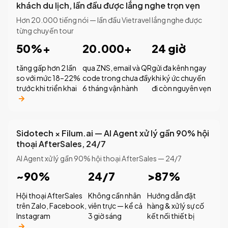
khách du lịch, lần đầu được lắng nghe trọn vẹn
Hơn 20.000 tiếng nói — lần đầu Vietravel lắng nghe được
từng chuyến tour
50%+
20.000+
24 giờ
tăng gấp hơn 2 lần
qua ZNS, email và QR
gửi đa kênh ngay
so với mức 18–22%
code trong chưa đầy
khi ký ức chuyến
trước khi triển khai
6 tháng vận hành
đi còn nguyên vẹn
Sidotech × Filum.ai — AI Agent xử lý gần 90% hội
thoại AfterSales, 24/7
AI Agent xử lý gần 90% hội thoại AfterSales — 24/7
~90%
24/7
>87%
Hội thoại AfterSales
Không cần nhân
Hướng dẫn đặt
trên Zalo, Facebook,
viên trực — kể cả
hàng & xử lý sự cố
Instagram
3 giờ sáng
kết nối thiết bị