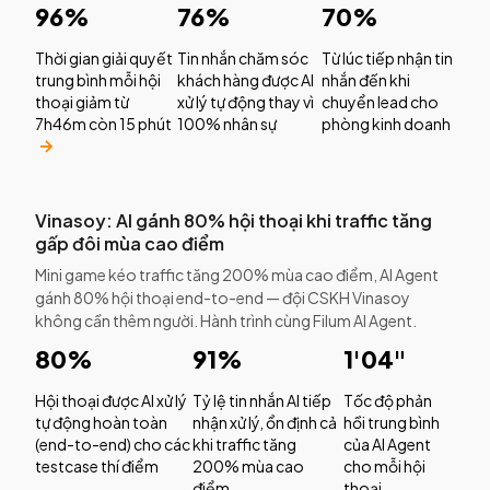
96%
76%
70%
Thời gian giải quyết
Tin nhắn chăm sóc
Từ lúc tiếp nhận tin
trung bình mỗi hội
khách hàng được AI
nhắn đến khi
thoại giảm từ
xử lý tự động thay vì
chuyển lead cho
7h46m còn 15 phút
100% nhân sự
phòng kinh doanh
Vinasoy: AI gánh 80% hội thoại khi traffic tăng
gấp đôi mùa cao điểm
Mini game kéo traffic tăng 200% mùa cao điểm, AI Agent
gánh 80% hội thoại end-to-end — đội CSKH Vinasoy
không cần thêm người. Hành trình cùng Filum AI Agent.
80%
91%
1'04"
Hội thoại được AI xử lý
Tỷ lệ tin nhắn AI tiếp
Tốc độ phản
tự động hoàn toàn
nhận xử lý, ổn định cả
hồi trung bình
(end-to-end) cho các
khi traffic tăng
của AI Agent
testcase thí điểm
200% mùa cao
cho mỗi hội
điểm
thoại