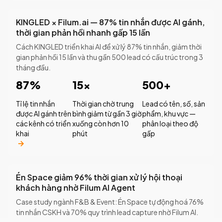
KINGLED × Filum.ai — 87% tin nhắn được AI gánh,
thời gian phản hồi nhanh gấp 15 lần
Cách KINGLED triển khai AI để xử lý 87% tin nhắn, giảm thời
gian phản hồi 15 lần và thu gần 500 lead có cấu trúc trong 3
tháng đầu.
87%
15×
500+
Tỉ lệ tin nhắn
Thời gian chờ trung
Lead có tên, số, sản
được AI gánh trên
bình giảm từ gần 3 giờ
phẩm, khu vực —
các kênh có triển
xuống còn hơn 10
phân loại theo độ
khai
phút
gấp
Én Space giảm 96% thời gian xử lý hội thoại
khách hàng nhờ Filum AI Agent
Case study ngành F&B & Event: Én Space tự động hoá 76%
tin nhắn CSKH và 70% quy trình lead capture nhờ Filum AI.