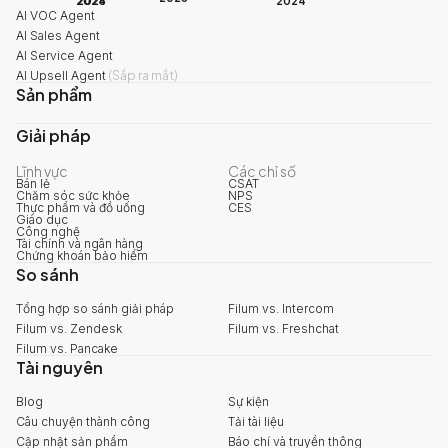
2024
2025
2024
AI VOC Agent
AI Sales Agent
AI Service Agent
AI Upsell Agent
(
Sắp ra mắt
)
Sản phẩm
Giải pháp
Lĩnh vực
Các chỉ số
Bán lẻ
CSAT
Chăm sóc sức khỏe
NPS
Thực phẩm và đồ uống
CES
Giáo dục
Công nghệ
Tài chính và ngân hàng
Chứng khoán bảo hiểm
So sánh
Tổng hợp so sánh giải pháp
Filum vs. Intercom
Filum vs. Zendesk
Filum vs. Freshchat
Filum vs. Pancake
Tài nguyên
Blog
Sự kiện
Câu chuyện thành công
Tải tài liệu
Cập nhật sản phẩm
Báo chí và truyền thông