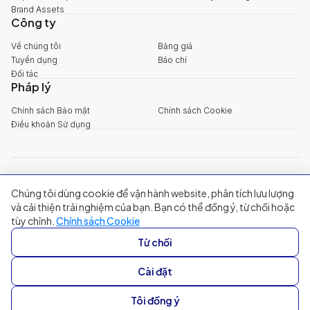
Brand Assets
Công ty
Về chúng tôi
Bảng giá
Tuyển dụng
Báo chí
Đối tác
Pháp lý
Chính sách Bảo mật
Chính sách Cookie
Điều khoản Sử dụng
explore@filum.ai
Chúng tôi dùng cookie để vận hành website, phân tích lưu lượng
+84 888 18 1313
Trụ sở chính
:
Tầng 03, 65-67 Đường B4, Khu đô thị Sala, Phường An
và cải thiện trải nghiệm của bạn. Bạn có thể đồng ý, từ chối hoặc
Khánh, TP Hồ Chí Minh
tùy chỉnh.
Chính sách Cookie
Singapore
:
20A Tanjong Pagar Road, Singapore
Từ chối
© 2024 Filum Inc. All rights reserved.
Cài đặt
Tôi đồng ý