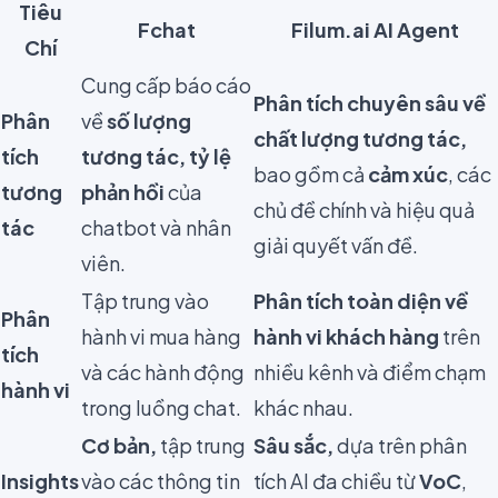
Tiêu
Fchat
Filum.ai AI Agent
Chí
Cung cấp báo cáo
Phân tích chuyên sâu về
Phân
về
số lượng
chất lượng tương tác,
tích
tương tác, tỷ lệ
bao gồm cả
cảm xúc
, các
tương
phản hồi
của
chủ đề chính và hiệu quả
tác
chatbot và nhân
giải quyết vấn đề.
viên.
Tập trung vào
Phân tích toàn diện về
Phân
hành vi mua hàng
hành vi khách hàng
trên
tích
và các hành động
nhiều kênh và điểm chạm
hành vi
trong luồng chat.
khác nhau.
Cơ bản,
tập trung
Sâu sắc,
dựa trên phân
Insights
vào các thông tin
tích AI đa chiều từ
VoC
,