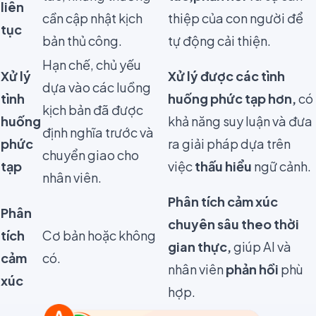
liên
cần cập nhật kịch
thiệp của con người để
tục
bản thủ công.
tự động cải thiện.
Hạn chế, chủ yếu
Xử lý
Xử lý được các tình
dựa vào các luồng
tình
huống phức tạp hơn,
có
kịch bản đã được
huống
khả năng suy luận và đưa
định nghĩa trước và
phức
ra giải pháp dựa trên
chuyển giao cho
tạp
việc
thấu hiểu
ngữ cảnh.
nhân viên.
Phân tích cảm xúc
Phân
chuyên sâu theo thời
tích
Cơ bản hoặc không
gian thực,
giúp AI và
cảm
có.
nhân viên
phản hồi
phù
xúc
hợp.