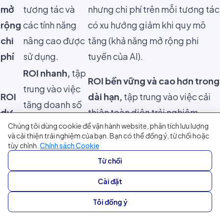
mở
tương tác và
nhưng chi phí trên mỗi tương tác
rộng
các tính năng
có xu hướng giảm khi quy mô
chi
nâng cao được
tăng (khả năng mở rộng phi
phí
sử dụng.
tuyến của AI).
ROI nhanh,
tập
ROI bền vững và cao hơn trong
trung vào việc
ROI
dài hạn,
tập trung vào việc cải
tăng doanh số
dự
thiện toàn diện trải nghiệm
và hiệu quả từ
Chúng tôi dùng cookie để vận hành website, phân tích lưu lượng
kiến
khách hàng, tăng CLV và giảm
các tương tác
và cải thiện trải nghiệm của bạn. Bạn có thể đồng ý, từ chối hoặc
tỷ lệ rời bỏ.
tùy chỉnh.
Chính sách Cookie
chat.
Từ chối
Nên lựa chọn Fchat hay Filum.ai
Cài đặt
Việc lựa chọn giữa Fchat và Filum.ai phụ thuộc rất lớn
vào giai đoạn phát triển, mục tiêu chiến lược và mức
Tôi đồng ý
độ ưu tiên của doanh nghiệp bạn đối với hoạt động