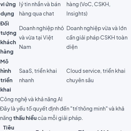
vi ứng
lý tin nhắn và bán
hàng (VoC, CSKH,
dụng
hàng qua chat
Insights)
Đối
Doanh nghiệp nhỏ
Doanh nghiệp vừa và lớn
tượng
và vừa tại Việt
cần giải pháp CSKH toàn
khách
Nam
diện
hàng
Mô
hình
SaaS, triển khai
Cloud service, triển khai
triển
nhanh
chuyên sâu
khai
Công nghệ và khả năng AI
Đây là yếu tố quyết định đến "trí thông minh" và khả
năng
thấu hiểu
của mỗi giải pháp.
Tiêu