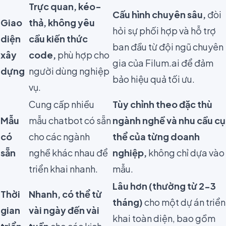
Trực quan, kéo-
Cấu hình chuyên sâu,
đòi
Giao
thả, không yêu
hỏi sự phối hợp và hỗ trợ
diện
cầu kiến thức
ban đầu từ đội ngũ chuyên
xây
code,
phù hợp cho
gia của Filum.ai để đảm
dựng
người dùng nghiệp
bảo hiệu quả tối ưu.
vụ.
Cung cấp nhiều
Tùy chỉnh theo đặc thù
Mẫu
mẫu chatbot có sẵn
ngành nghề và nhu cầu cụ
có
cho các ngành
thể của từng doanh
sẵn
nghề khác nhau để
nghiệp,
không chỉ dựa vào
triển khai nhanh.
mẫu.
Lâu hơn (thường từ 2-3
Thời
Nhanh, có thể từ
tháng)
cho một dự án triển
gian
vài ngày đến vài
khai toàn diện, bao gồm