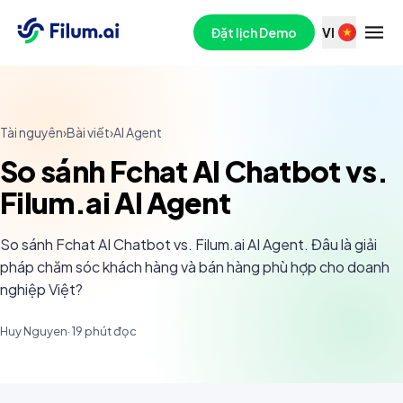
Đặt lịch Demo
VI
Tài nguyên
›
Bài viết
›
AI Agent
So sánh Fchat AI Chatbot vs.
Filum.ai AI Agent
So sánh Fchat AI Chatbot vs. Filum.ai AI Agent. Đâu là giải
pháp chăm sóc khách hàng và bán hàng phù hợp cho doanh
nghiệp Việt?
Huy Nguyen
·
19
phút đọc