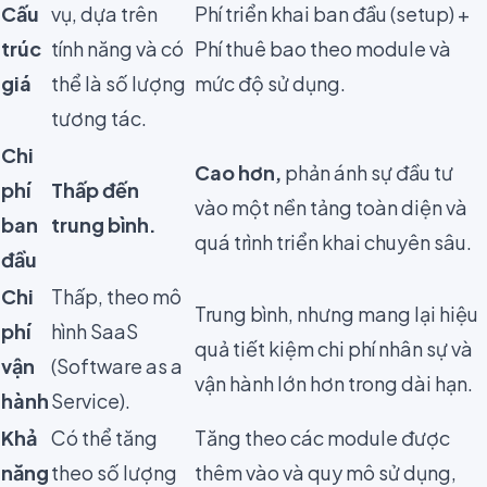
Cấu
vụ, dựa trên
Phí triển khai ban đầu (setup) +
trúc
tính năng và có
Phí thuê bao theo module và
giá
thể là số lượng
mức độ sử dụng.
tương tác.
Chi
Cao hơn,
phản ánh sự đầu tư
phí
Thấp đến
vào một nền tảng toàn diện và
ban
trung bình.
quá trình triển khai chuyên sâu.
đầu
Chi
Thấp, theo mô
Trung bình, nhưng mang lại hiệu
phí
hình SaaS
quả tiết kiệm chi phí nhân sự và
vận
(Software as a
vận hành lớn hơn trong dài hạn.
hành
Service).
Khả
Có thể tăng
Tăng theo các module được
năng
theo số lượng
thêm vào và quy mô sử dụng,