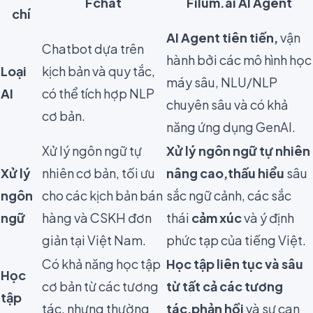
Fchat
Filum.ai AI Agent
chí
AI Agent tiên tiến,
vận
Chatbot dựa trên
hành bởi các mô hình học
Loại
kịch bản và quy tắc,
máy sâu, NLU/NLP
AI
có thể tích hợp NLP
chuyên sâu và có khả
cơ bản.
năng ứng dụng GenAI.
Xử lý ngôn ngữ tự
Xử lý ngôn ngữ tự nhiên
Xử lý
nhiên cơ bản, tối ưu
nâng cao,
thấu hiểu
sâu
ngôn
cho các kịch bản bán
sắc ngữ cảnh, các sắc
ngữ
hàng và CSKH đơn
thái
cảm xúc
và ý định
giản tại Việt Nam.
phức tạp của tiếng Việt.
Có khả năng học tập
Học tập liên tục và sâu
Học
cơ bản từ các tương
từ tất cả các tương
tập
tác, nhưng thường
tác,
phản hồi
và sự can