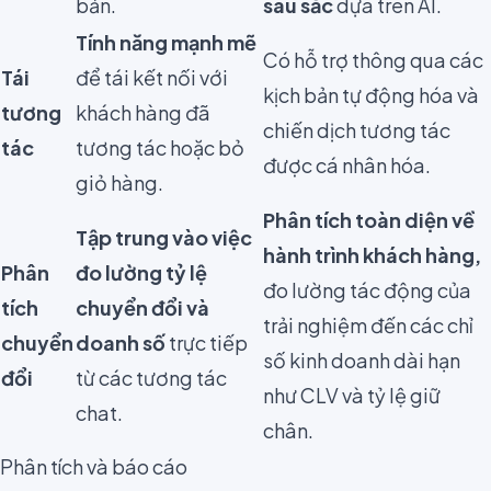
bản.
sâu sắc
dựa trên AI.
Tính năng mạnh mẽ
Có hỗ trợ thông qua các
Tái
để tái kết nối với
kịch bản tự động hóa và
tương
khách hàng đã
chiến dịch tương tác
tác
tương tác hoặc bỏ
được cá nhân hóa.
giỏ hàng.
Phân tích toàn diện về
Tập trung vào việc
hành trình khách hàng,
Phân
đo lường tỷ lệ
đo lường tác động của
tích
chuyển đổi và
trải nghiệm đến các chỉ
chuyển
doanh số
trực tiếp
số kinh doanh dài hạn
đổi
từ các tương tác
như CLV và tỷ lệ giữ
chat.
chân.
Phân tích và báo cáo