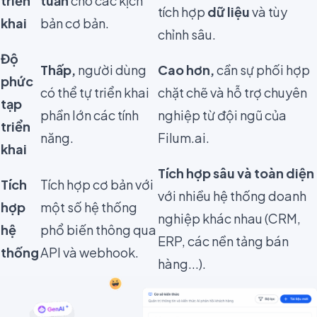
triển
tuần
cho các kịch
tích hợp
dữ liệu
và tùy
khai
bản cơ bản.
chỉnh sâu.
Độ
Thấp,
người dùng
Cao hơn,
cần sự phối hợp
phức
có thể tự triển khai
chặt chẽ và hỗ trợ chuyên
tạp
phần lớn các tính
nghiệp từ đội ngũ của
triển
năng.
Filum.ai.
khai
Tích hợp sâu và toàn diện
Tích
Tích hợp cơ bản với
với nhiều hệ thống doanh
hợp
một số hệ thống
nghiệp khác nhau (CRM,
hệ
phổ biến thông qua
ERP, các nền tảng bán
thống
API và webhook.
hàng...).