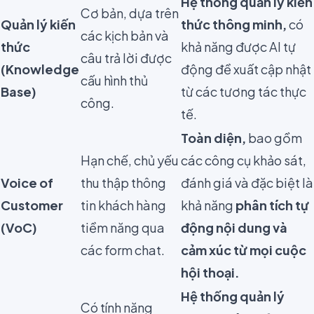
Hệ thống quản lý kiến
Cơ bản, dựa trên
Quản lý kiến
thức thông minh,
có
các kịch bản và
thức
khả năng được AI tự
câu trả lời được
(Knowledge
động đề xuất cập nhật
cấu hình thủ
Base)
từ các tương tác thực
công.
tế.
Toàn diện,
bao gồm
Hạn chế, chủ yếu
các công cụ khảo sát,
Voice of
thu thập thông
đánh giá và đặc biệt là
Customer
tin khách hàng
khả năng
phân tích tự
(VoC)
tiềm năng qua
động nội dung và
các form chat.
cảm xúc từ mọi cuộc
hội thoại.
Hệ thống quản lý
Có tính năng