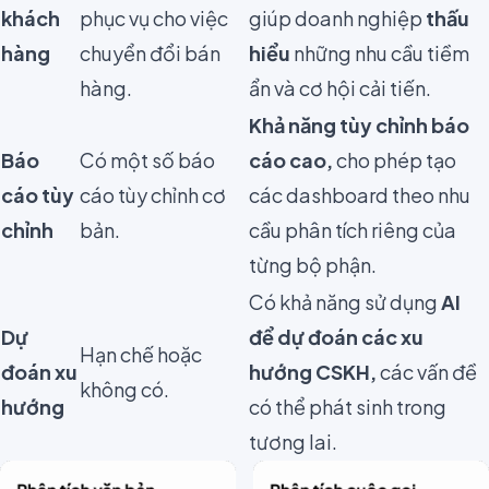
khách
phục vụ cho việc
giúp doanh nghiệp
thấu
hàng
chuyển đổi bán
hiểu
những nhu cầu tiềm
hàng.
ẩn và cơ hội cải tiến.
Khả năng tùy chỉnh báo
Báo
Có một số báo
cáo cao,
cho phép tạo
cáo tùy
cáo tùy chỉnh cơ
các dashboard theo nhu
chỉnh
bản.
cầu phân tích riêng của
từng bộ phận.
Có khả năng sử dụng
AI
Dự
để dự đoán các xu
Hạn chế hoặc
đoán xu
hướng CSKH,
các vấn đề
không có.
hướng
có thể phát sinh trong
tương lai.