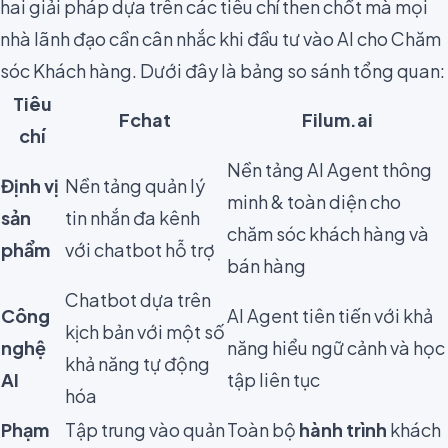
hai giải pháp dựa trên các tiêu chí then chốt mà mọi
nhà lãnh đạo cần cân nhắc khi đầu tư vào AI cho Chăm
sóc Khách hàng. Dưới đây là bảng so sánh tổng quan:
Tiêu
Fchat
Filum.ai
chí
Nền tảng AI Agent thông
Định vị
Nền tảng quản lý
minh & toàn diện cho
sản
tin nhắn đa kênh
chăm sóc khách hàng và
phẩm
với chatbot hỗ trợ
bán hàng
Chatbot dựa trên
Công
AI Agent tiên tiến với khả
kịch bản với một số
nghệ
năng hiểu ngữ cảnh và học
khả năng tự động
AI
tập liên tục
hóa
Phạm
Tập trung vào quản
Toàn bộ
hành trình
khách