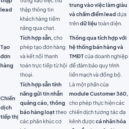
thập
trung vào việc thu
trung vào việc làm giàu
lead
thập thông tin
và chấm điểm lead
dựa
khách hàng tiềm
trên
dữ liệu
toàn diện.
năng qua chat.
Tích hợp sẵn,
cho
Thông qua tích hợp với
Tạo
phép tạo đơn hàng
hệ thống bán hàng và
đơn
và kết nối thanh
TMĐT
của doanh nghiệp
hàng
toán trực tiếp từ hội
để đảm bảo quy trình
thoại.
liền mạch và đồng bộ.
Tích hợp sẵn tính
Là một phần của
năng gửi tin nhắn
module Customer 360,
Chiến
quảng cáo, thông
cho phép thực hiện các
dịch
báo hàng loạt
theo
chiến dịch tương tác đa
tiếp thị
các phân khúc cơ
kênh được
cá nhân hóa