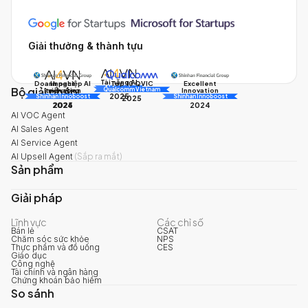
Giải thưởng & thành tựu
Tài năng AI
Doanh nghiệp AI
Impact
Excellent
Top 10 QVIC
Bộ giải pháp
AI Awards
Innovation
triển vọng
Innovation
Qualcomm Vietnam
2025
Shinhan Innoboost
AI Awards
Shinhan Innoboost
2025
2024
2025
2024
AI VOC Agent
AI Sales Agent
AI Service Agent
AI Upsell Agent
(
Sắp ra mắt
)
Sản phẩm
Giải pháp
Lĩnh vực
Các chỉ số
Bán lẻ
CSAT
Chăm sóc sức khỏe
NPS
Thực phẩm và đồ uống
CES
Giáo dục
Công nghệ
Tài chính và ngân hàng
Chứng khoán bảo hiểm
So sánh