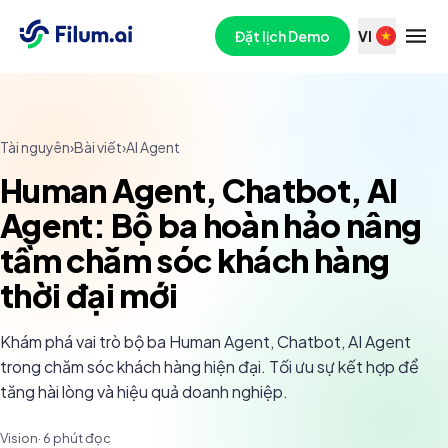
Đặt lịch Demo
VI
Tài nguyên
›
Bài viết
›
AI Agent
Human Agent, Chatbot, AI
Agent: Bộ ba hoàn hảo nâng
tầm chăm sóc khách hàng
thời đại mới
Khám phá vai trò bộ ba Human Agent, Chatbot, AI Agent
trong chăm sóc khách hàng hiện đại. Tối ưu sự kết hợp để
tăng hài lòng và hiệu quả doanh nghiệp.
Vision
·
6
phút đọc