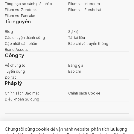
Tổng hợp so sánh giải pháp
Filum vs. Intercom
Filum vs. Zendesk
Filum vs. Freshchat
Filum vs. Pancake
Tài nguyên
Blog
Sự kiện
Câu chuyện thành công
Tải tài liệu
Cập nhật sản phẩm
Báo chí và truyền thông
Brand Assets
Công ty
Về chúng tôi
Bảng giá
Tuyển dụng
Báo chí
Đối tác
Pháp lý
Chính sách Bảo mật
Chính sách Cookie
Điều khoản Sử dụng
explore@filum.ai
Chúng tôi dùng cookie để vận hành website, phân tích lưu lượng
+84 888 18 1313